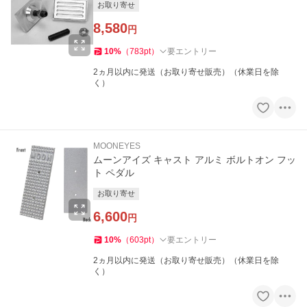
お取り寄せ
8,580
円
10
%
（
783
pt
）
要エントリー
2ヵ月以内に発送（お取り寄せ販売）（休業日を除
く）
MOONEYES
ムーンアイズ キャスト アルミ ボルトオン フッ
ト ペダル
お取り寄せ
6,600
円
10
%
（
603
pt
）
要エントリー
2ヵ月以内に発送（お取り寄せ販売）（休業日を除
く）