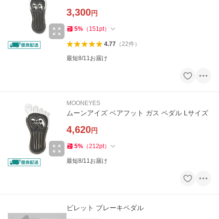
3,300
円
5
%
（
151
pt
）
4.77
（
22
件
）
最短8/11お届け
MOONEYES
ムーンアイズ ベアフット ガス ペダル Lサイズ
4,620
円
5
%
（
212
pt
）
最短8/11お届け
ビレット ブレーキペダル