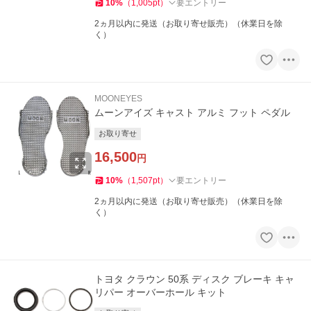
10
%
（
1,005
pt
）
要エントリー
2ヵ月以内に発送（お取り寄せ販売）（休業日を除
く）
MOONEYES
ムーンアイズ キャスト アルミ フット ペダル
お取り寄せ
16,500
円
10
%
（
1,507
pt
）
要エントリー
2ヵ月以内に発送（お取り寄せ販売）（休業日を除
く）
トヨタ クラウン 50系 ディスク ブレーキ キャ
リパー オーバーホール キット