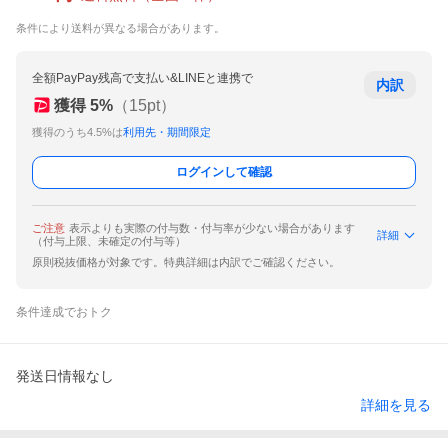
条件により送料が異なる場合があります。
全額PayPay残高で支払い&LINEと連携で
内訳
獲得
5
%
（
15
pt）
獲得のうち4.5%は
利用先・期間限定
ログインして確認
ご注意
表示よりも実際の付与数・付与率が少ない場合があります
詳細
（付与上限、未確定の付与等）
原則税抜価格が対象です。特典詳細は内訳でご確認ください。
条件達成でおトク
発送日情報なし
詳細を見る