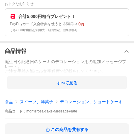
おトクなお知らせ
合計5,000円相当プレゼント！
350
0
PayPayカード入会特典を使うと
円
円
うち2,000円相当は利用先・期間限定。他条件あり
商品情報
誕生日や記念日のケーキのデコレーション用の追加メッセージプ
レート。
ご注文手続き際に25文字程度で記載をしてください。
すべて見る
食品
スイーツ、洋菓子
デコレーション、ショートケーキ
商品
コード：
monterosa-cake-MessagePlate
この商品を共有する