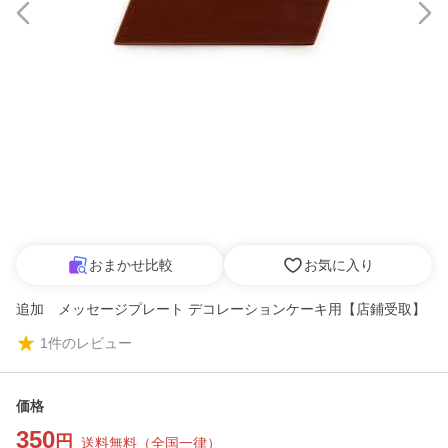
おまかせ比較
お気に入り
追加 メッセージプレート デコレーションケーキ用【店鋪受取】
1
件のレビュー
価格
350
円
送料無料
（
全国一律
）