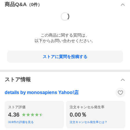
ンドル。ステッチワークや切りっぱなしのラフなハンドクラフト
商品Q&A
（
0
件）
感覚がポイントです。大人の男らしさが物への拘りを周りにアピ
ールします。
『複雑性に満ちた世の中』という意味を持つブランド「コンプレ
ックス ガーデンズ」。その深いメッセージとともにシャープでワ
イルドなデザインワークは忘れがたい印象を眼の奥に刻み込みま
す。バッグデザイナーと僧侶という二つの世界を見つめるデザイ
この
商品
に関する質問は、
ナー 井浦元章 が生み出すレザーアイテムの世界は自らに内包する
以下からお問い合わせください。
日本人の伝統・文化的意識をベースに移り変わる時代の空気感を
粋に表現しています。
ストアに質問を投稿する
株式会社青木は本革を基調とした紳士鞄専門卸会社として明治27
年の創業以来築いてきた伝統と実績を大切にしながら120余年を経
た現在も鞄の新しい価値を切り開いています。
【仕様】
ストア情報
ファスナーポケット×1、カードホルダー×1、スマートフォンポケ
ット×1
details by monosapiens Yahoo!店
ストア評価
注文キャンセル発生率
4.36
0.00％
319
件の評価を見る
注文キャンセル発生率とは？