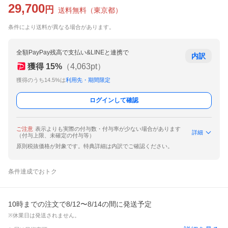
29,700
円
送料無料
（
東京都
）
条件により送料が異なる場合があります。
全額PayPay残高で支払い&LINEと連携で
内訳
獲得
15
%
（
4,063
pt）
獲得のうち14.5%は
利用先・期間限定
ログインして確認
ご注意
表示よりも実際の付与数・付与率が少ない場合があります
詳細
（付与上限、未確定の付与等）
原則税抜価格が対象です。特典詳細は内訳でご確認ください。
条件達成でおトク
10時までの注文で8/12〜8/14の間に発送予定
※休業日は発送されません。