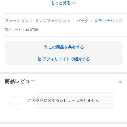
もっと見る
ファッションテイスト:オフィス・ビジネス|カジュアル|シンプル
青木鞄 あおきかばん アオキカバン バッグ 鞄 かばん ビジネス 通
ファッション
メンズファッション
バッグ
クラッチバッグ
勤バッグ 通勤鞄 クラッチ セカンド シンプル ビジネス 通勤 出張
営業 就活 メンズ 男性 人気 日本 国産
商品
コード：
ao-3709
掲載中の商品はメーカー発注商品を含んでおります。お申し込み
の商品が、「生産未定、中止品、メーカー在庫切れ」等で入荷予
定がない際にキャンセルとさせていただく場合もございます。あ
この商品を共有する
らかじめご了承ください。
アフィリエイトで紹介する
COMPLEX GARDENS をもっと見る ＞
商品レビュー
新着アイテム・ポイントアップ情報 [TOP] ＞
-.--
5
4
この
商品
に関するレビューはありません
3
青木鞄 COMPLEX GARDENS コンプレックスガーデンズ 枯淡 コ
2
タン ビジネスバッグ クラッチバッグ セカンドバッグ 牛革 日本製
1
-
件
3709は、「EASY＆ SOBER style」がコンセプトのクラッチバッ
グ。
洗練されたシンプルなデザインに重厚な伝統技術を感じさせるハ