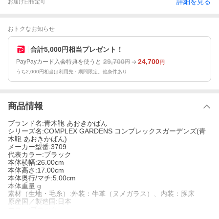
詳細を見る
お届け日指定可
おトクなお知らせ
合計5,000円相当プレゼント！
29,700
24,700
PayPayカード入会特典を使うと
円
円
うち2,000円相当は利用先・期間限定。他条件あり
商品情報
ブランド名:青木鞄 あおきかばん
シリーズ名:COMPLEX GARDENS コンプレックスガーデンズ(青
木鞄 あおきかばん)
メーカー型番:3709
代表カラー:ブラック
本体横幅:26.00cm
本体高さ:17.00cm
本体奥行/マチ:5.00cm
本体重量:g
素材（生地・毛糸）:外装：牛革（ヌメガラス）、内装：豚床
原産国／製造国:日本
カラー:ブラック
柄:無地