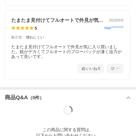
たまたま見付けてフルオートで外見が気に…
2026/5/5
5
mac********
耐久性
：
壊れにくい
たまたま見付けてフルオートで外見が気に入り買いまし
た。銃がデカくてフルオートのブローバックが凄く迫力が
あって良いです。
いいね
0
商品Q&A
（
0
件）
この
商品
に関する質問は、
以下からお問い合わせください。