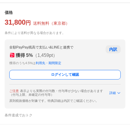
価格
31,800
円
送料無料
（
東京都
）
条件により送料が異なる場合があります。
全額PayPay残高で支払い&LINEと連携で
内訳
獲得
5
%
（
1,459
pt）
獲得のうち4.5%は
利用先・期間限定
ログインして確認
ご注意
表示よりも実際の付与数・付与率が少ない場合があります
詳細
（付与上限、未確定の付与等）
原則税抜価格が対象です。特典詳細は内訳でご確認ください。
条件達成でおトク