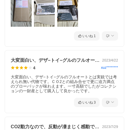
視聴ページへ(外部サイト)
いいね
1
【安全性の注意点】
●製品説明書をよく読んで取扱下さい。
●エアガン・電動ガン・ガスガンは周囲の状況を確かめながら人や
車が通らない場所で遊びましょう。
大変面白い、デザ−トイ−グルのフルオー…
2023/4/22
●エアガンの形をしているものを持ち運ぶ場合は、周囲に誤解や恐
怖を与えないようケースやバッグをお使い下さい。
4
xuz********
●サバゲー会場以外では、小さい子供やマナーの知らない人に触ら
せないようにしましょう。
大変面白い、デザ−トイ−グルのフルオートとは実銃では考
●エアガンから放たれたBB弾は跳ね返りますので必ずエアガン・
えられ無い代物です。ＣＯ2との組み合せで更に迫力満点
電動ガン・ガスガンで遊ぶ場合はゴーグルを着用しましょう。
のブローバックが味わえます。一寸高額でしたがコレクシ
●人や動物にエアガン・電動ガンを向けたり発射してはいけませ
ョンの一財産として購入して良かったです。
ん。
●絶対にエアガン・電動ガンの銃口を覗いてはいけません。
いいね
3
CO2動力なので、反動が凄まじく感動で…
2023/7/29