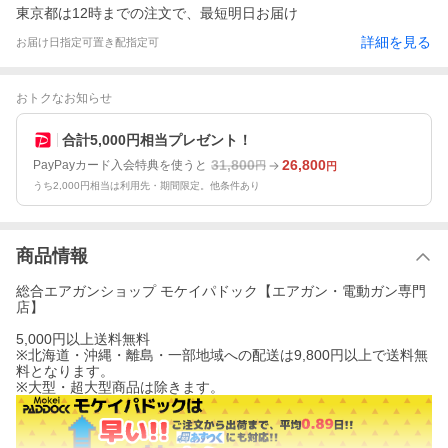
東京都は12時までの注文で、最短明日お届け
詳細を見る
お届け日指定可
置き配指定可
おトクなお知らせ
合計5,000円相当プレゼント！
31,800
26,800
PayPayカード入会特典を使うと
円
円
うち2,000円相当は利用先・期間限定。他条件あり
商品情報
総合エアガンショップ モケイパドック【エアガン・電動ガン専門
店】
5,000円以上送料無料
※北海道・沖縄・離島・一部地域への配送は9,800円以上で送料無
料となります。
※大型・超大型商品は除きます。