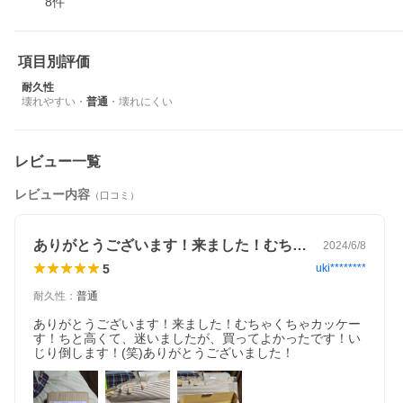
8
件
ックでしかもフルオート駆動する様は大迫力を味わえる。
パワーソースはCO2ガスボンベを使用する。（ボンベは別売りで
付属しない）
※海外製のため表面に小傷がついていることがあり、製造ロット
項目別評価
により刻印の仕様が商品画像とは異なります。※
※製造ロットによっては黒色の彫り刻印仕様となります。※
耐久性
※白色のレーザー刻印仕様の場合、下部にはわずかに元の刻印が
壊れやすい
・
普通
・
壊れにくい
残っています。※
※予めご了承ください※
全長270ｍｍ、重量約1100g、装弾数23発。
レビュー一覧
スペアマガジンの購入はこちらからどうぞ。
レビュー内容
（口コミ）
※商品を店頭受け取り希望の場合は備考欄に書き添えください。
ありがとうございます！来ました！むちゃ…
2024/6/8
5
uki********
耐久性
：
普通
ありがとうございます！来ました！むちゃくちゃカッケー
す！ちと高くて、迷いましたが、買ってよかったです！い
じり倒します！(笑)ありがとうございました！