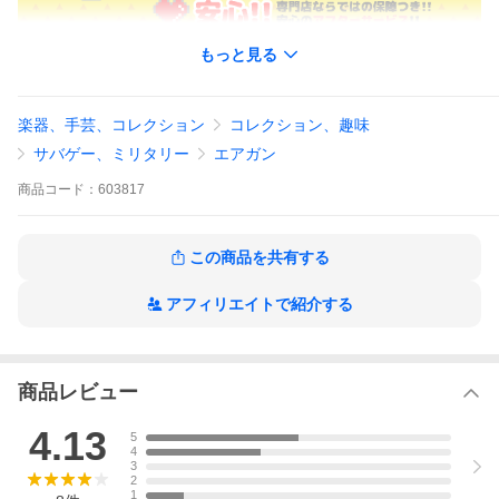
もっと見る
新品のカスタムに関しまして
新品のカスタムに関しまして
楽器、手芸、コレクション
コレクション、趣味
● 取り外したノーマルパーツは、再利用できる可能性が大変少
ない事と、新品の化粧箱に入らず、本体を傷つける恐れがあり
サバゲー、ミリタリー
エアガン
ますので、廃棄をさせて頂いております。予めご了承くださ
い。
商品
コード：
603817
● 返送をご要望される際には注文時にその旨をご要望欄にてお
伝えください。
● 最短お届け商品のカスタム施行をご希望のお客様には納期を
別途ご案内させていただきます。
この商品を共有する
アフィリエイトで紹介する
KWC製のCO2ガスブローバックガンのデザートイーグル50.AEの
フルオートリアル刻印バージョン。
フルオートのデザートイーグルというエアガンならではの銃で、C
O2ミニボンベをパワーソースとし、ブローバックとリコイルショ
ックは異次元と言っても良い強烈さを持つ。
商品レビュー
リコイルスプリングもその後退速度に対応して強く、一般のガス
ガンとは全く違う強いものだ。
4.13
5
スライドとアウターバレルがメタル製でアンダーフレームが強化
4
樹脂製。
3
レーザー刻印がスライドに入っており、リアルさを演出する。迫
2
力ある50口径のフォルムのデザートイーグルがCO2ガスブローバ
1