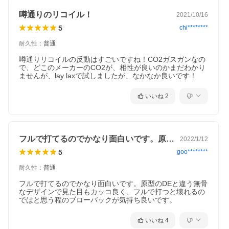
噂通りのリコイル！
2021/10/16
5
chi********
耐久性
：
普通
噂通りリコイルの反動はすごいですね！CO2ガスガンなの
で、どこのメーカーのCO2が、相性が良いのかまだわかり
ませんが、lay laxで試しましたが、なかなか良いです！
いいね
2
フルで打てるのでかなり面白いです。原型…
2022/1/12
5
goo********
耐久性
：
普通
フルで打てるのでかなり面白いです。原型のDEと違う無骨
なデザインで見た目もカッコ良く、フルで打つと壊れるの
ではと思う程のブローバックが気持ち良いです。
いいね
4