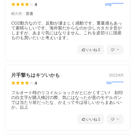
4
ung********
耐久性
：
普通
CO2動力なので、反動が凄まじく感動です。重量感もあっ
て素晴らしいです。海外製だからなのか少しカタカタ音が
しますが、あまり気にはなりません。これを皮切りに国産
ものも買いたいと考えいます。
いいね
2
片手撃ちはキツいかも
2022/4/5
4
his********
フルオート時のリコイルショックがとにかくすごい!　刻印
の白文字が購入検討の際、気にはなったが昔のモデルガン
では当たり前だったな、かえって今は珍しいからまあいい
か。以上
いいね
1