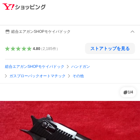
総合エアガンSHOPモケイパドック
ストアトップを見る
4.80
（
2,185
件
）
総合エアガンSHOPモケイパドック
ハンドガン
ガスブローバックオートマチック
その他
1
/
4