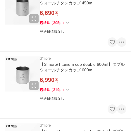
ウォールチタンカップ 450ml
6,690
円
5
%
（
305
pt
）
発送日情報なし
S'more
【S'more/Titanium cup double 600ml】ダブル
ウォールチタンカップ 600ml
6,990
円
5
%
（
319
pt
）
発送日情報なし
S'more