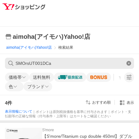
aimoha(アイモハ)Yahoo!店
aimoha(アイモハ)Yahoo!店
検索結果
価格帯
送料無料
すべての条
色
ブランド
4
件
おすすめ順
表示
表示情報について
｜ポイントは原則税抜価格を基準に付与されます｜ポイント・支
払額等の正確な情報（付与条件・上限等）はカートをご確認ください
S'more
【S'more/Titanium cup double 450ml】ダブル