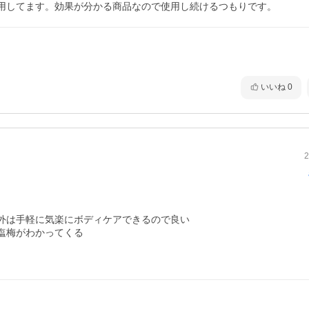
用してます。効果が分かる商品なので使用し続けるつもりです。
いいね
0
2
外は手軽に気楽にボディケアできるので良い

梅がわかってくる
