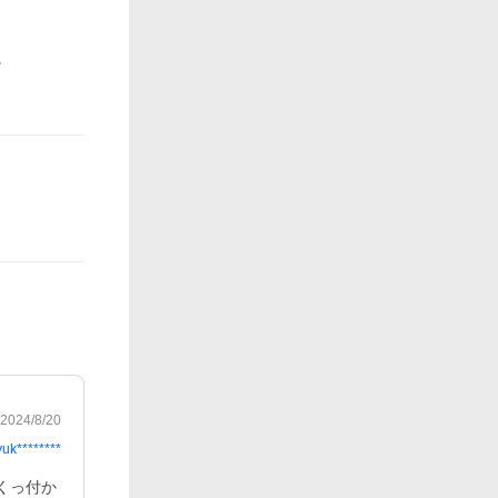
2024/8/20
yuk********
くっ付か