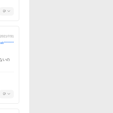
2021/7/31
rab********
ないの