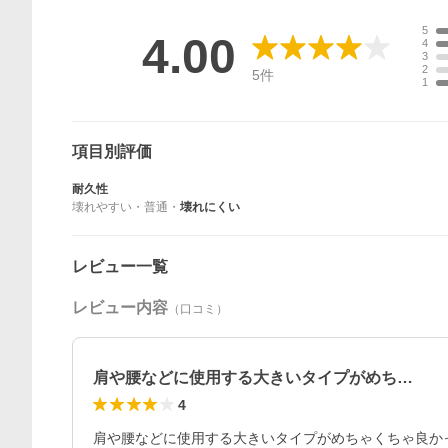
5
4.00
4
3
2
5
件
1
項目別評価
耐久性
壊れやすい
・
普通
・
壊れにくい
レビュー一覧
レビュー内容
（口コミ）
肩や腰などに使用する大きいタイプがめち…
4
肩や腰などに使用する大きいタイプがめちゃくちゃ良か