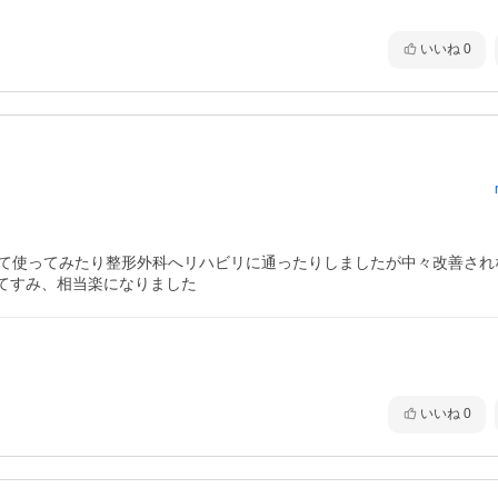
いいね
0
って使ってみたり整形外科へリハビリに通ったりしましたが中々改善され
てすみ、相当楽になりました
いいね
0