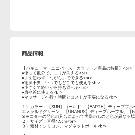
商品情報
【バキューマーユニバース カラット／商品の特長】<br>
●使って数分で、コリが消える<br>
●手を使わず「ながら」でできる<br>
●電源不要。いつでもどこでも使える<br>
●小さくて軽いから持ち運べる<br>
●肩や首に使える<br>
●マッサージへ行く時間とコストが不要になる<br>
１）カラー：【SUN】ゴールド、【EARTH】ディープブル
エメラルドグリーン、【URANUS】ディープパープル、【BLAC
※モニターの発色の具合によって実際のものと色が異なる場合
２）サイズ：直径4.5cm<br>
３）素材：シリコン、マグネットボール<br>