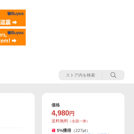
価格
4,980
円
送料無料
（
全国一律
）
5
%獲得
（
227
pt）