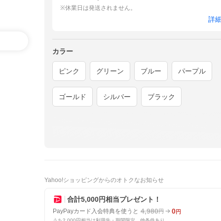
※休業日は発送されません。
詳
カラー
ピンク
グリーン
ブルー
パープル
ゴールド
シルバー
ブラック
Yahoo!ショッピングからのオトクなお知らせ
合計5,000円相当プレゼント！
4,980
0
PayPayカード入会特典を使うと
円
円
うち2,000円相当は利用先・期間限定。他条件あり