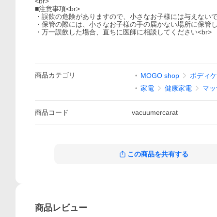
<br>
■注意事項<br>
・誤飲の危険がありますので、小さなお子様には与えないでく
・保管の際には、小さなお子様の手の届かない場所に保管して
・万一誤飲した場合、直ちに医師に相談してください<br>
商品
カテゴリ
MOGO shop
ボディケ
家電
健康家電
マッ
商品
コード
vacuumercarat
この商品を共有する
商品
レビュー