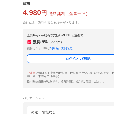
価格
4,980
円
送料無料
（
全国一律
）
条件により送料が異なる場合があります。
全額PayPay残高で支払い&LINEと連携で
獲得
5
%
（
227
pt）
獲得のうち4.5%は
利用先・期間限定
ログインして確認
ご注意
表示よりも実際の付与数・付与率が少ない場合があります（
与上限、未確定の付与等）
原則税抜価格が対象です。特典詳細は内訳でご確認ください。
バリエーション
発送日情報なし