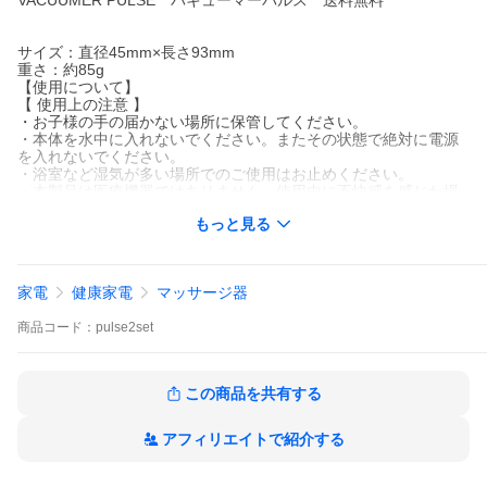
VACUUMER PULSE バキューマーパルス 送料無料
サイズ：直径45mm×長さ93mm
重さ：約85g
【使用について】
【 使用上の注意 】
・お子様の手の届かない場所に保管してください。
・本体を水中に入れないでください。またその状態で絶対に電源
を入れないでください。
・浴室など湿気が多い場所でのご使用はお止めください。
・本製品は医療機器ではありません。使用中に不快感を感じた場
合は、直ちに使用を中止してください。
もっと見る
・同じ部位への長時間の使用は避けてください。
・以下の方は医師の指示に従ってご使用ください。月経中の方、
敏感肌の方、心臓病、血圧異常、脳血管疾患、急性疾患のある
方、その他医師による治療を受けている方は製品を使用する前に
家電
健康家電
マッサージ器
医師に相談してください。
・以下の方はご利用いただけません。悪性腫瘍患のある方、出血
商品
コード：
pulse2set
傾向のある方、妊婦の方、産婦の方、急性化膿性炎症のある方、
心臓にペースメーカーを使用されている方、その他、体内に医療
用機器がある方。
この商品を共有する
アフィリエイトで紹介する