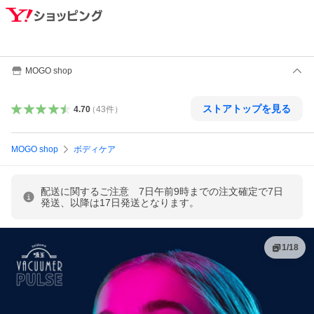
MOGO shop
ストアトップを見る
4.70
（
43
件
）
MOGO shop
ボディケア
配送に関するご注意 7日午前9時までの注文確定で7日
発送、以降は17日発送となります。
1
/
18