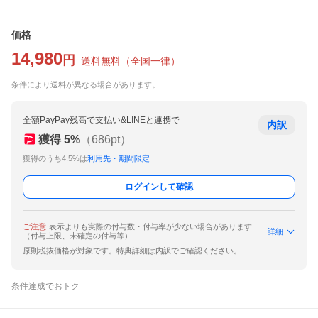
価格
14,980
円
送料無料
（
全国一律
）
条件により送料が異なる場合があります。
全額PayPay残高で支払い&LINEと連携で
内訳
獲得
5
%
（
686
pt）
獲得のうち4.5%は
利用先・期間限定
ログインして確認
ご注意
表示よりも実際の付与数・付与率が少ない場合があります
詳細
（付与上限、未確定の付与等）
原則税抜価格が対象です。特典詳細は内訳でご確認ください。
条件達成でおトク