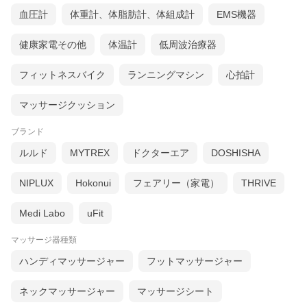
血圧計
体重計、体脂肪計、体組成計
EMS機器
健康家電その他
体温計
低周波治療器
フィットネスバイク
ランニングマシン
心拍計
マッサージクッション
ブランド
ルルド
MYTREX
ドクターエア
DOSHISHA
NIPLUX
Hokonui
フェアリー（家電）
THRIVE
Medi Labo
uFit
マッサージ器種類
ハンディマッサージャー
フットマッサージャー
ネックマッサージャー
マッサージシート