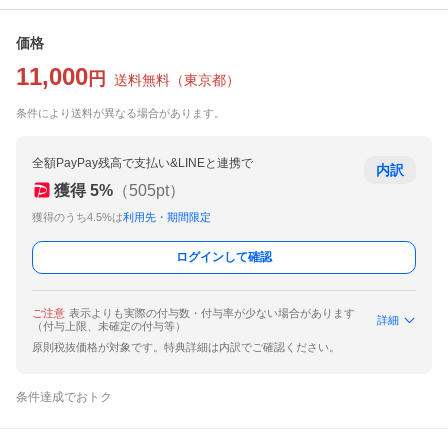
価格
11,000
円
送料無料
（
東京都
）
条件により送料が異なる場合があります。
全額PayPay残高で支払い&LINEと連携で
内訳
獲得
5
%
（
505
pt）
獲得のうち4.5%は
利用先・期間限定
ログインして確認
ご注意
表示よりも実際の付与数・付与率が少ない場合があります
詳細
（付与上限、未確定の付与等）
原則税抜価格が対象です。特典詳細は内訳でご確認ください。
条件達成でおトク