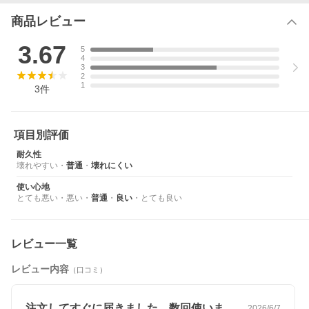
商品レビュー
3.67
5
4
3
2
1
3
件
項目別評価
耐久性
壊れやすい
・
普通
・
壊れにくい
使い心地
とても悪い
・
悪い
・
普通
・
良い
・
とても良い
レビュー一覧
レビュー内容
（口コミ）
注文してすぐに届きました。数回使いまし…
2026/6/7