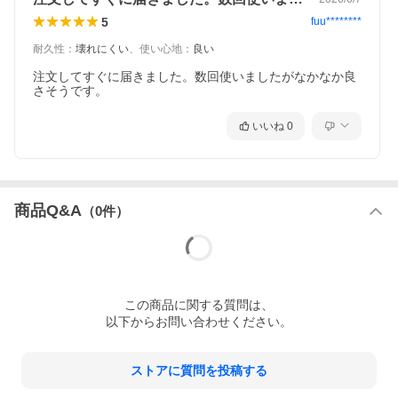
5
fuu********
耐久性
：
壊れにくい
、
使い心地
：
良い
注文してすぐに届きました。数回使いましたがなかなか良
さそうです。
いいね
0
商品Q&A
（
0
件）
この
商品
に関する質問は、
以下からお問い合わせください。
ストアに質問を投稿する