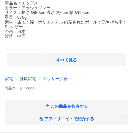
商品名：エッグス
カラー：アッシュグレー
サイズ：長さ:約80cm 高さ:約6cm 幅:約18cm
重量：670g
素材：生地：綿・ポリエステル 内蔵されたボール：EVA 持ち手：
PUレザー
企画：日本
製造：中国
【基本的な使用方法】
? 商品を床に置きます（ヨガマットなどがあると安定します）
? 商品の下側（持ち手ではない方）にお尻を乗せ、そのまま仰向
すべて見る
けに寝ます。
下の写真のように、首もボールに乗っているのが理想的なポ
ーズです。
家電
健康家電
マッサージ器
ご自身で位置を調整してください。
（両手はお腹の上または床に置き、膝を立てる・脚を伸ば
す・あぐらをかくなど ご自身が、しっくりくる体勢・心地よ
商品
コード：
eggs
いと感じる体勢を探してください。）
? 深呼吸をし、息を吐く時に脱力して背中にエッグボールの圧を
感じます
この商品を共有する
? 3分〜10分間を目安に使用してください
アフィリエイトで紹介する