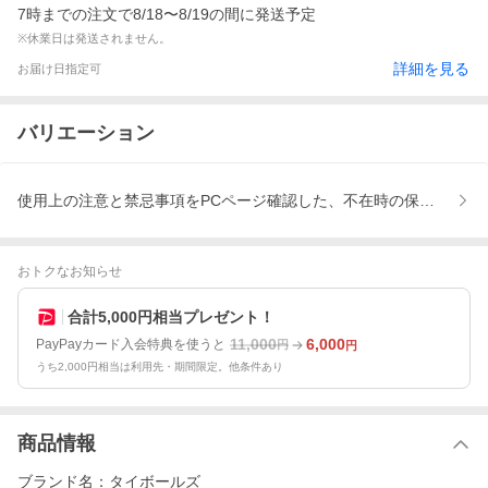
7時までの注文で8/18〜8/19の間に発送予定
※休業日は発送されません。
詳細を見る
お届け日指定可
バリエーション
使用上の注意と禁忌事項をPCページ確認した、不在時の保管期限は
おトクなお知らせ
合計5,000円相当プレゼント！
11,000
6,000
PayPayカード入会特典を使うと
円
円
うち2,000円相当は利用先・期間限定。他条件あり
商品情報
ブランド名：タイボールズ