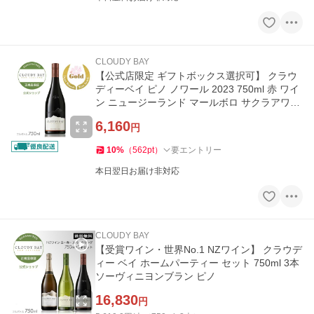
CLOUDY BAY
【公式店限定 ギフトボックス選択可】 クラウ
ディーベイ ピノ ノワール 2023 750ml 赤 ワイ
ン ニュージーランド マールボロ サクラアワー
ド
6,160
円
10
%
（
562
pt
）
要エントリー
本日翌日お届け非対応
CLOUDY BAY
【受賞ワイン・世界No.1 NZワイン】 クラウデ
ィー ベイ ホームパーティー セット 750ml 3本
ソーヴィニヨンブラン ピノ
16,830
円