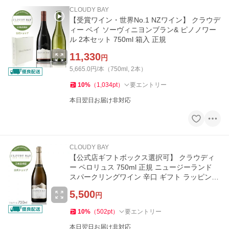
CLOUDY BAY
【受賞ワイン・世界No.1 NZワイン】 クラウデ
ィー ベイ ソーヴィニヨンブラン& ピノノワー
ル 2本セット 750ml 箱入 正規
11,330
円
5,665.0円/本（750ml, 2本）
10
%
（
1,034
pt
）
要エントリー
本日翌日お届け非対応
CLOUDY BAY
【公式店ギフトボックス選択可】 クラウディ
ー ペロリュス 750ml 正規 ニュージーランド
スパークリングワイン 辛口 ギフト ラッピング
可
5,500
円
10
%
（
502
pt
）
要エントリー
本日翌日お届け非対応