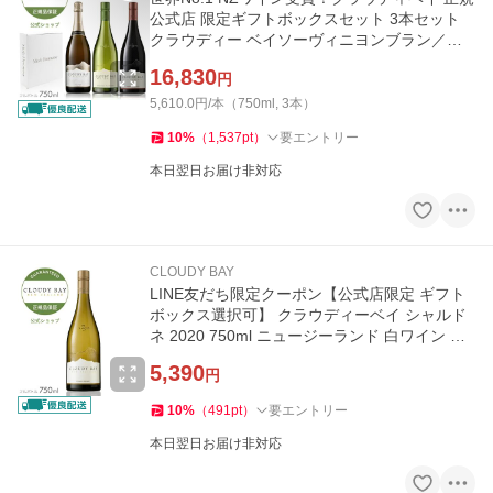
公式店 限定ギフトボックスセット 3本セット
クラウディー ベイソーヴィニヨンブラン／ペ
ロリュス／ピノ ノワール
16,830
円
5,610.0円/本（750ml, 3本）
10
%
（
1,537
pt
）
要エントリー
本日翌日お届け非対応
CLOUDY BAY
LINE友だち限定クーポン【公式店限定 ギフト
ボックス選択可】 クラウディーベイ シャルド
ネ 2020 750ml ニュージーランド 白ワイン 辛
口 ギフト ラッピング可
5,390
円
10
%
（
491
pt
）
要エントリー
本日翌日お届け非対応