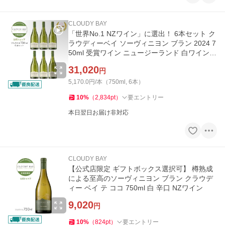
CLOUDY BAY
「世界No.1 NZワイン」に選出！ 6本セット ク
ラウディーベイ ソーヴィニヨン ブラン 2024 7
50ml 受賞ワイン ニュージーランド 白ワイン
辛口 ケース 6本
31,020
円
5,170.0円/本（750ml, 6本）
10
%
（
2,834
pt
）
要エントリー
本日翌日お届け非対応
CLOUDY BAY
【公式店限定 ギフトボックス選択可】 樽熟成
による至高のソーヴィニヨン ブラン クラウデ
ィー ベイ テ ココ 750ml 白 辛口 NZワイン
9,020
円
10
%
（
824
pt
）
要エントリー