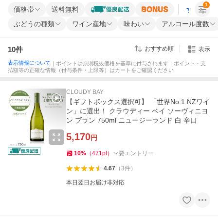
1
価格帯
送料無料
すべての条
ぶどうの種類
ワイン産地
味わい
アルコール度数
10
件
おすすめ順
表示
表示情報について
｜ポイントは原則税抜価格を基準に付与されます｜ポイント・支
払額等の正確な情報（付与条件・上限等）はカートをご確認ください
CLOUDY BAY
【ギフトボックス選択可】 「世界No.1 NZワイ
ン」に選出！ クラウディー ベイ ソーヴィニヨ
ン ブラン 750ml ニュージーランド 白 辛口
5,170
円
10
%
（
471
pt
）
要エントリー
4.67
（
3
件
）
本日翌日お届け非対応