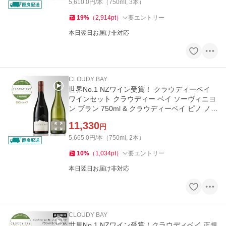
5,610.0円/本（750ml, 3本）
19
%
（
2,914
pt
）
要エントリー
本日翌日お届け非対応
CLOUDY BAY
世界No.1 NZワイン受賞！ クラウディーベイ
ワインセット クラウディー ベイ ソーヴィニヨ
ン ブラン 750ml & クラウディーベイ ピノ ノワ
ール 750ml
11,330
円
5,665.0円/本（750ml, 2本）
10
%
（
1,034
pt
）
要エントリー
本日翌日お届け非対応
CLOUDY BAY
世界No.1 NZワイン受賞！クラウディベイ 正規