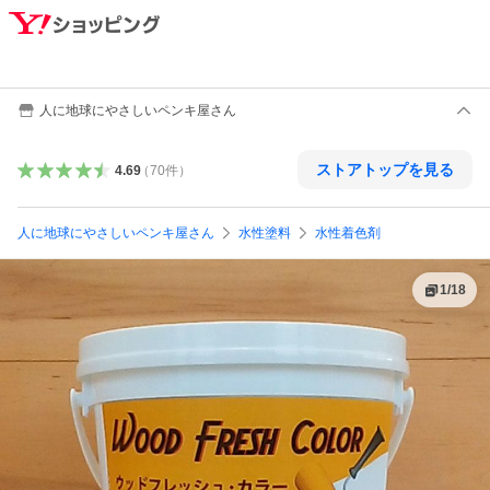
人に地球にやさしいペンキ屋さん
ストアトップを見る
4.69
（
70
件
）
人に地球にやさしいペンキ屋さん
水性塗料
水性着色剤
1
/
18