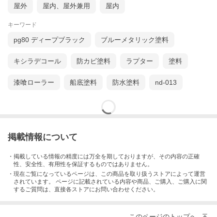
屋外
屋内、屋外兼用
屋内
キーワード
pg80 ディープブラック
ブルーメタリック塗料
キシラデコール
防カビ塗料
ラプター
塗料
漆喰ローラー
船底塗料
防水塗料
nd-013
※ お使いの端末のカラーバランスなどにより実際の色と多少異なって見える場合があり
ます。
掲載情報について
【 基本塗装 】
(1) 油分やほこり・汚れ・カビなどを取り除きます。 表面を木目に沿って＃240?＃320のサ
・掲載している情報の精度には万全を期しておりますが、その内容の正確
ンドペーパーをかけ、研磨粉は布で拭き取っておきましょう。 ペンキ・ワックス・ニスなど
古い塗膜はサンドペーパーで完全に落としてください。
性、安全性、有用性を保証するものではありません。
・現在ご覧になっているページは、この
商品
を取り扱うストアによって運営
(2) 塗料の成分が沈殿していますので、本製品を逆さにして均一になるまで十分に振ってよく
されています。 ページに記載されている内容
や商品、ご購入
、ご購入に関
混ぜ、バケツ容器に移します。 原液のまま塗装できますが、塗料の濃度が濃く塗りにくい場
するご質問は、直接各ストアにお問い合わせください。
合には水で少し薄めてご使用下さい。（10％以内）色を薄くしたい場合は水で希釈せず、同
シリーズの透明塗料（カラレス）を混ぜて色味を調整します。
(3) ハケなどを使い木の目に合わせてペンキを塗って下さい。色が薄い場合は４時間以上乾燥
このページのトップへ
させた後、＃400くらいのサンドペーパーを軽くかけてからもう一度塗り重ねて下さい。 十