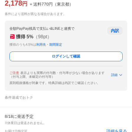
2,178
円
+ 送料
770
円
（
東京都
）
条件により送料が異なる場合があります。
全額PayPay残高で支払い&LINEと連携で
内訳
獲得
5
%
（
98
pt）
獲得のうち4.5%は
利用先・期間限定
ログインして確認
ご注意
表示よりも実際の付与数・付与率が少ない場合があります
詳細
（付与上限、未確定の付与等）
原則税抜価格が対象です。特典詳細は内訳でご確認ください。
条件達成でおトク
8/18に発送予定
※休業日は発送されません。
詳細を見る
お届け日指定可