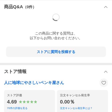
塗り重ね時間は4時間以上（気温２０℃の時）
商品Q&A
（
0
件）
●メープル
この
商品
に関する質問は、
以下からお問い合わせください。
ストアに質問を投稿する
ストア情報
人に地球にやさしいペンキ屋さん
●その他標準色 15色
ストア評価
注文キャンセル発生率
4.69
0.00％
70
件の評価を見る
注文キャンセル発生率とは？