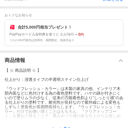
おトクなお知らせ
合計5,000円相当プレゼント！
2,178
0
PayPayカード入会特典を使うと
円
円
うち2,000円相当は利用先・期間限定。他条件あり
商品情報
【 ☆ 商品説明 ☆ 】
仕上がり：浸透タイプの半透明ステイン仕上げ
『ウッドフレッシュ・カラー』は木製の家具の他、インテリア木
部内装などに色付けする為の着色塗料です。ハケの跡が付きにく
いので塗りムラの少なく、従来の万能着色剤より”しっとり感”のあ
る仕上がりの塗料です。耐光性が良好なので紫外線による変色も
しずらく塗装色が長期間長持ちします。『ウッドフレッシュ・カ
ラー』だけでお使い頂くことはもちろん、『クリアトップコー
ト』を重ねて塗ることで、厚みやツヤ感の有る仕上がりが楽しめ
ます。