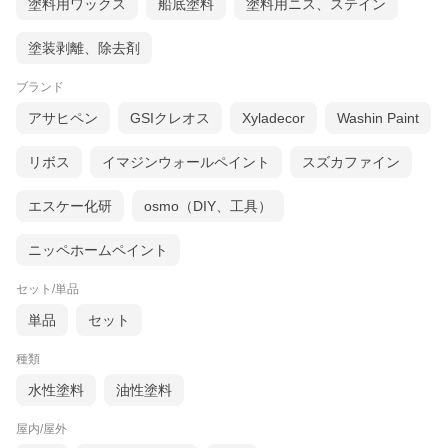
塗料用ワックス
船底塗料
塗料用ニス、ステイン
塗装剥離、除去剤
ブランド
アサヒペン
GSIクレオス
Xyladecor
Washin Paint
リボス
イマジンウォールペイント
スズカファイン
エスケー化研
osmo（DIY、工具）
ニッペホームペイント
セット/単品
単品
セット
種類
水性塗料
油性塗料
屋内/屋外