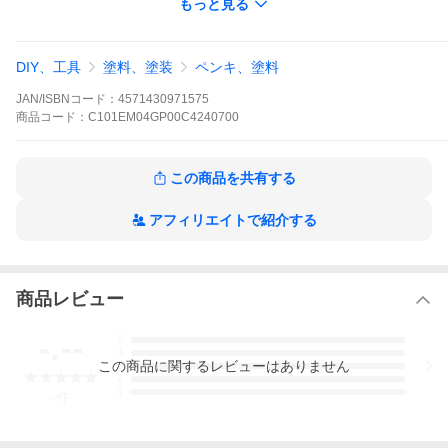
もっと見る
鉛を含まず臭いも少ない環境配慮型塗料なので小さなお子様のい
るご家庭でも安心してご使用いただけます。また、シックハウス
の原因となるホルムアルデヒドの放出量が最も少ないF☆☆☆☆取
得の安心で安全な塗料です。
DIY、工具
塗料、塗装
ペンキ、塗料
JAN/ISBNコード：
4571430971575
【 用 途 】
商品
コード：
C101EM04GP00C4240700
木製家具・床・階段・手摺り・ドア枠・廻縁・巾木などの様々な
屋内内装の木部着色
この商品を共有する
アフィリエイトで紹介する
木製家具・床・階段・手摺り・ドア枠・廻縁・巾木など様々な屋内内装の木部着色に最適で
す。
商品レビュー
-.--
1回塗りの場合：
5
14.0〜17.5m
2
/0.7kg（畳約7.5〜9.5枚分）
4
2回塗りの場合：
この
商品
に関するレビューはありません
3
7.0〜8.5m
2
/0.7kg（畳約3.5〜4.5枚分）
2
1
-
件