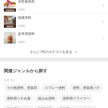
水性着色剤
(
77
件)
保護塗料
(
71
件)
皮革用塗料
(
26
件)
さらに7件のカテゴリを見る
関連ジャンルから探す
カテゴリ
その他塗料、塗装剤
スプレー塗料
塗料、塗装用パテ
塗料用うすめ液
錆止め塗料
塗料用プライマー