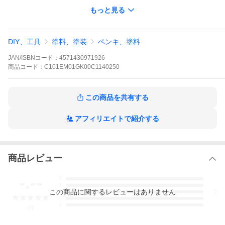
ウス対象物質）非含有
もっと見る
●［文部科学省］学校環境衛生基準検査対象物質（シックスクール
対象物質）非含有
●［国土交通省］改正建築基準法における建築内装材の規格に適合
●［環境省］内分泌撹乱作用を有すると疑われる化学物質 非含有
DIY、工具
塗料、塗装
ペンキ、塗料
● 化学物質管理促進法（PRTR 法）に適合
● リン系化合物 非含有
JAN/ISBNコード：
4571430971926
商品
コード：
C101EM01GK00C1140250
この商品を共有する
アフィリエイトで紹介する
商品レビュー
-.--
5
4
この
商品
に関するレビューはありません
3
2
1
-
件