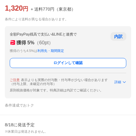
1,320
円
+ 送料
770
円
（
東京都
）
条件により送料が異なる場合があります。
全額PayPay残高で支払い&LINEと連携で
内訳
獲得
5
%
（
60
pt）
獲得のうち4.5%は
利用先・期間限定
ログインして確認
ご注意
表示よりも実際の付与数・付与率が少ない場合があります
詳細
（付与上限、未確定の付与等）
原則税抜価格が対象です。特典詳細は内訳でご確認ください。
条件達成でおトク
8/18に発送予定
※休業日は発送されません。