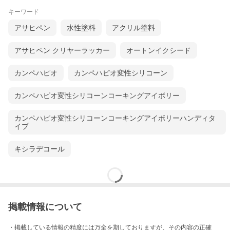
キーワード
※ お使いのパソコンモニターのカラーバランスなどにより、実物の色と若干異なって見え
る場合があります。
アサヒペン
水性塗料
アクリル塗料
※ 塗装する素材の色により仕上がり色が変わります。
アサヒペン クリヤーラッカー
オートンイクシード
カンペハピオ
カンペハピオ変性シリコーン
(1)油分やほこり・汚れ・カビなどを取り除きます。表面を木目に沿って＃180〜＃240の
サンドペーパーをかけ、研磨粉は布で拭き取ります。
カンペハピオ変性シリコーンコーキングアイボリー
(2)塗料の成分が沈殿していますので、フタを指で押さえて容器ごと振って塗料をよく混
ぜます。次にフタを開け紙コップなどの別の容器に適量を移します。
(3)ハケなどを使い木目に沿って30〜40ｃｍ塗り、ハケ幅の1/3程度を重ねながら塗装しま
カンペハピオ変性シリコーンコーキングアイボリーハンディタ
す。
イプ
(4) 2時間以上乾燥させてから＃320〜＃400のサンドペーパーをかけ、もう一度塗り重ね
乾燥させます。
キシラデコール
掲載情報について
・掲載している情報の精度には万全を期しておりますが、その内容の正確