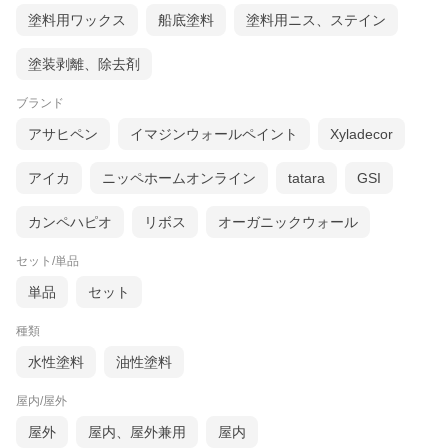
塗料用ワックス
船底塗料
塗料用ニス、ステイン
●クリアータイプ 2タイプ
塗装剥離、除去剤
ブランド
アサヒペン
イマジンウォールペイント
Xyladecor
アイカ
ニッペホームオンライン
tatara
GSI
●カラータイプ 全3色
カンペハピオ
リボス
オーガニックウォール
セット/単品
単品
セット
種類
水性塗料
油性塗料
屋内/屋外
屋外
屋内、屋外兼用
屋内