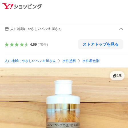
人に地球にやさしいペンキ屋さん
ストアトップを見る
4.69
（
70
件
）
人に地球にやさしいペンキ屋さん
水性塗料
水性着色剤
1
/
8