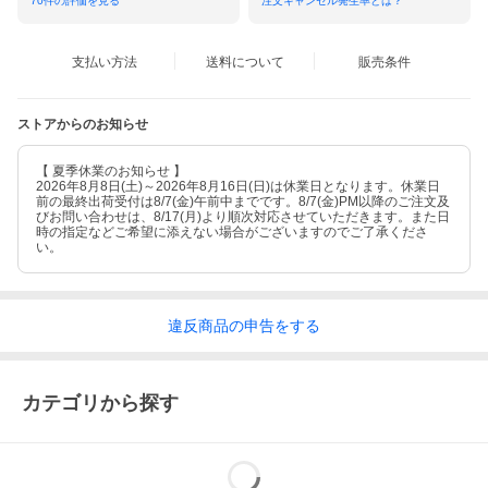
70
件の評価を見る
注文キャンセル発生率とは？
支払い方法
送料について
販売条件
屋内木床フローリングのメンテナンスに最適！
【 屋内 】木床フローリング・木製インテリア製品・木製雑貨など
ストアからのお知らせ
【 夏季休業のお知らせ 】
2026年8月8日(土)～2026年8月16日(日)は休業日となります。休業日
前の最終出荷受付は8/7(金)午前中までです。8/7(金)PM以降のご注文及
びお問い合わせは、8/17(月)より順次対応させていただきます。また日
時の指定などご希望に添えない場合がございますのでご了承くださ
い。
違反
商品の
申告をする
カテゴリから探す
約 3.5m2/250ml （畳約2枚分）