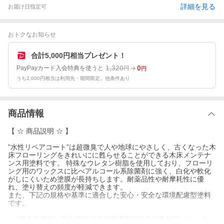
詳細を見る
お届け日指定可
おトクなお知らせ
合計5,000円相当プレゼント！
1,320
0
PayPayカード入会特典を使うと
円
円
うち2,000円相当は利用先・期間限定。他条件あり
商品情報
【 ☆ 商品説明 ☆ 】
”水性リペアコート”は超微臭で人や地球にやさしく、古くなった木
床フローリングをきれいにに甦らせることができる木床メンテナ
ンス用塗料です。 特殊なウレタン樹脂を使用しており、フローリ
ング用のワックスに比べアルコール系除菌剤に強く、白化や軟化
がしにくいため塗膜が長持ちします。耐薬品性や耐摩耗性に優
れ、塗り替えの頻度が軽減できます。
また、下記の規格や基準に適合した安心・安全な環境配慮型塗料
です。
●［厚生労働省］室内空気汚染物質濃度指針値対象物質（シックハ