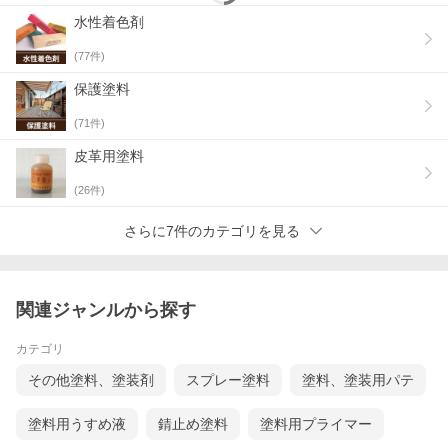
水性着色剤
(
77
件)
塗り重ね時間は２時間以上 （気温２０℃の時）
冬季は４時間以上
保護塗料
(
71
件)
皮革用塗料
●カラー ダークブラウン実塗装見本
(
26
件)
さらに7件のカテゴリを見る
関連ジャンルから探す
カテゴリ
その他塗料、塗装剤
スプレー塗料
塗料、塗装用パテ
塗料用うすめ液
錆止め塗料
塗料用プライマー