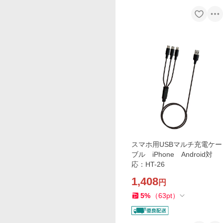
スマホ用USBマルチ充電ケー
ブル iPhone Android対
応：HT-26
1,408
円
5
%
（
63
pt
）