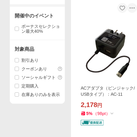
開催中のイベント
ボーナスセレクショ
ン最大40%
対象商品
割引あり
クーポンあり
ソーシャルギフト
定期購入
ACアダプタ（ピンジャック/
USBタイプ）：AC-11
在庫ありのみを表示
2,178
円
5
%
（
98
pt
）