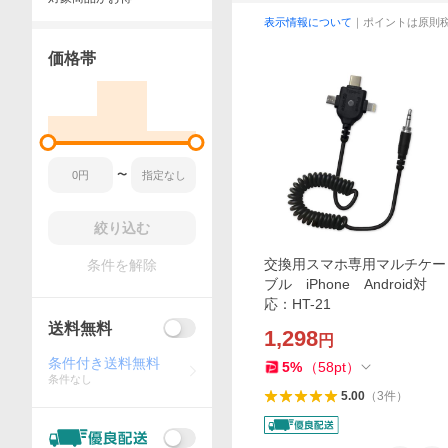
表示情報について
｜ポイントは原則
価格帯
〜
絞り込む
交換用スマホ専用マルチケー
条件を解除
ブル iPhone Android対
応：HT-21
送料無料
1,298
円
条件付き送料無料
5
%
（
58
pt
）
条件なし
5.00
（
3
件
）