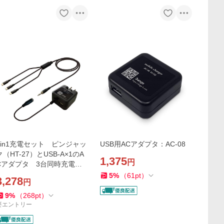
3in1充電セット ピンジャッ
USB用ACアダプタ：AC-08
ク（HT-27）とUSB-A×1のA
1,375
円
Cアダプタ 3台同時充電 iP
hone Android対応：Sセッ
5
%
（
61
pt
）
3,278
円
ト
9
%
（
268
pt
）
要エントリー