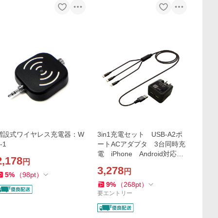
増設式ワイヤレス充電器：W
3in1充電セット USB-A2ポ
-1
ートACアダプタ 3台同時充
電 iPhone Android対応：
2,178
円
Rセット
3,278
円
5
%
（
98
pt
）
9
%
（
268
pt
）
要エントリー