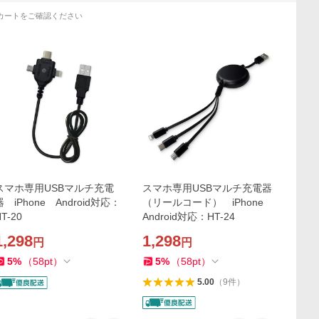
カートをご確認ください
スマホ専用USBマルチ充電
スマホ専用USBマルチ充電器
器 iPhone Android対応：
（リールコード） iPhone
T-20
Android対応：HT-24
1,298
1,298
円
円
5
%
（
58
pt
）
5
%
（
58
pt
）
5.00
（
9
件
）