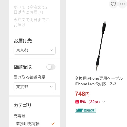
すべて（今注文で2
日以内にお届け）
今注文で明日までに
お届け
お届け先
東京都
店頭受取
受け取る都道府県
交換用iPhone専用ケーブル
iPhone14〜5対応：Z-3
東京都
748
円
5
%
（
32
pt
）
カテゴリ
充電器
業務用充電器