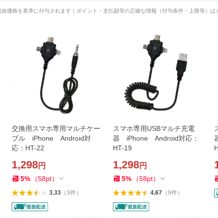
税抜価格を基準に付与されます｜ポイント・支払額等の正確な情報（付与条件・上限等）は
交換用スマホ専用マルチケー
スマホ専用USBマルチ充電
ブル iPhone Android対
器 iPhone Android対応：
応：HT-22
HT-19
H
1,298
1,298
円
円
5
%
（
58
pt
）
5
%
（
58
pt
）
3.33
（
3
件
）
4.67
（
9
件
）