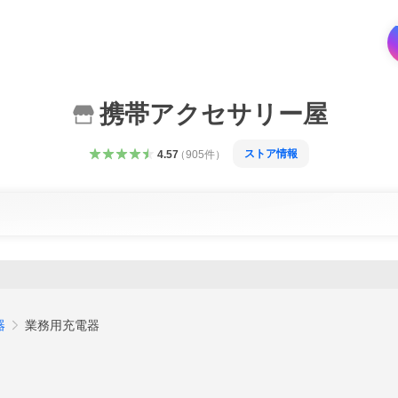
携帯アクセサリー屋
ストア情報
4.57
（
905
件
）
器
業務用充電器