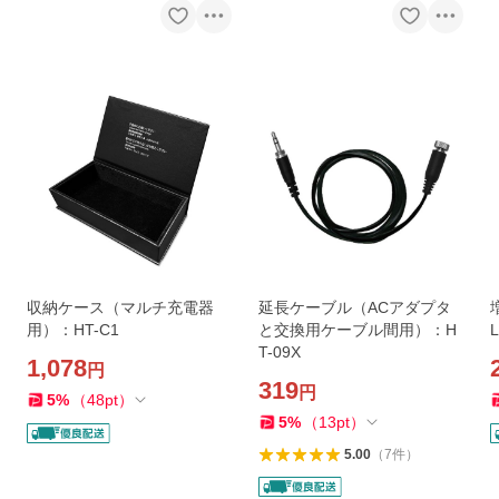
収納ケース（マルチ充電器
延長ケーブル（ACアダプタ
用）：HT-C1
と交換用ケーブル間用）：H
L
T-09X
1,078
円
319
円
5
%
（
48
pt
）
5
%
（
13
pt
）
5.00
（
7
件
）