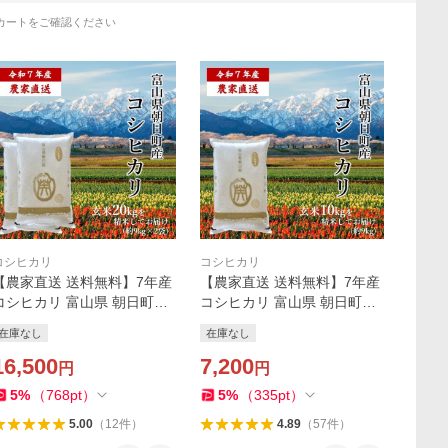
カートをご確認ください
コシヒカリ
コシヒカリ
【農家直送 送料無料】7年産
【農家直送 送料無料】7年産
コシヒカリ 富山県 朝日町産
コシヒカリ 富山県 朝日町産
オリジナルブランド 米
オリジナルブランド 米
在庫なし
在庫なし
【英〜はなぶさ〜】精米9kg
【英〜はなぶさ〜】精米9kg
×2袋 精米 白米 残留農薬検査
16,500
精米 白米 残留農薬検査済
7,200
円
円
済
5
%
（
768
pt
）
5
%
（
335
pt
）
5.00
（
12
件
）
4.89
（
57
件
）