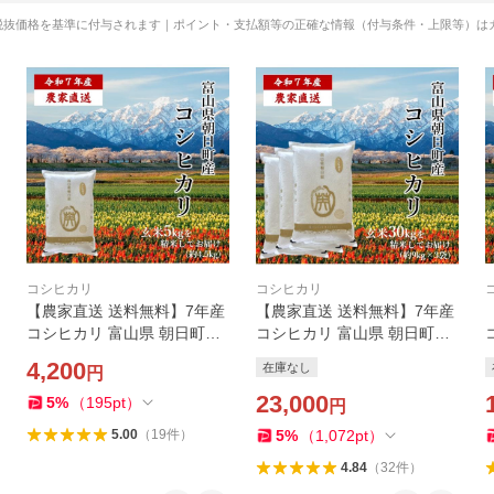
税抜価格を基準に付与されます｜ポイント・支払額等の正確な情報（付与条件・上限等）は
コシヒカリ
コシヒカリ
【農家直送 送料無料】7年産
【農家直送 送料無料】7年産
コシヒカリ 富山県 朝日町産
コシヒカリ 富山県 朝日町産
オリジナルブランド 米
オリジナルブランド 米
4,200
在庫なし
円
【英〜はなぶさ〜】精米4.5k
【英〜はなぶさ〜】精米9kg
g 精米 白米 残留農薬検査済
×3袋 精米 白米 残留農薬検査
23,000
5
%
（
195
pt
）
円
済
5
%
（
1,072
pt
）
5.00
（
19
件
）
4.84
（
32
件
）