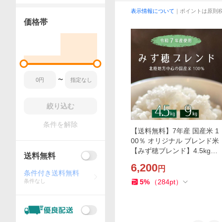
表示情報について
｜ポイントは原則
価格帯
〜
絞り込む
条件を解除
【送料無料】7年産 国産米 1
00％ オリジナル ブレンド米
【みず穂ブレンド】4.5kg・9
送料無料
kg 精米 白米 業務用米 北陸
6,200
円
地方
条件付き送料無料
条件なし
5
%
（
284
pt
）