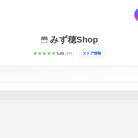
みず穂Shop
ストア情報
5.00
（
8
件
）