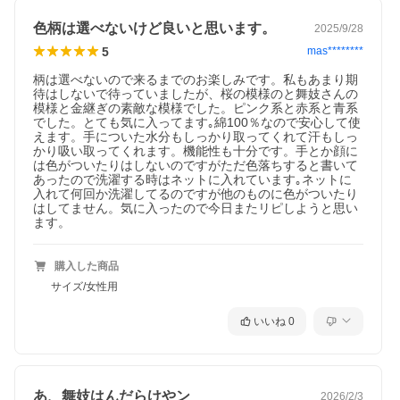
色柄は選べないけど良いと思います。
2025/9/28
5
mas********
柄は選べないので来るまでのお楽しみです。私もあまり期
待はしないで待っていましたが、桜の模様のと舞妓さんの
模様と金継ぎの素敵な模様でした。ピンク系と赤系と青系
でした。とても気に入ってます｡綿100％なので安心して使
えます。手についた水分もしっかり取ってくれて汗もしっ
かり吸い取ってくれます。機能性も十分です。手とか顔に
は色がついたりはしないのですがただ色落ちすると書いて
あったので洗濯する時はネットに入れています｡ネットに
入れて何回か洗濯してるのですが他のものに色がついたり
はしてません。気に入ったので今日またリピしようと思い
ます。
購入した商品
サイズ/女性用
いいね
0
あ、舞妓はんだらけやン
2026/2/3