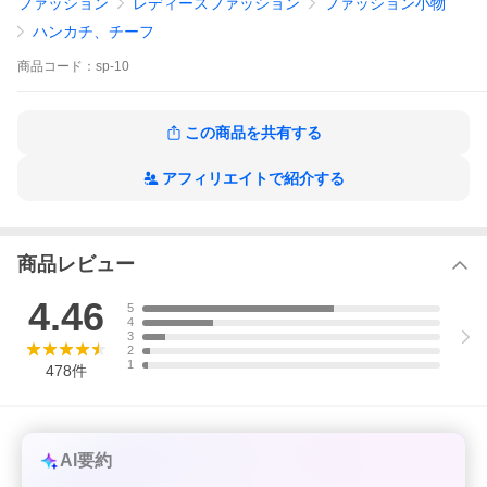
ファッション
レディースファッション
ファッション小物
■セット内容
和柄大判ハンカチ3枚セット
ハンカチ、チーフ
■サイズ
約52cm×52cm
商品
コード：
sp-10
■素材
綿100％
■生産国
日本
この商品を共有する
名入れ 結婚祝い 御祝 内祝 内祝い 父の日 母の日 敬老の日 引き出
アフィリエイトで紹介する
物 引出物 結婚 ギフト セット 記念日 誕生日 新生活 記念品 卒業記
念品 ご挨拶 御挨拶 プレゼント お見舞い 御礼 お餞別 引越し 新築
祝い 出産祝い
商品レビュー
4.46
5
4
3
2
1
478
件
AI要約