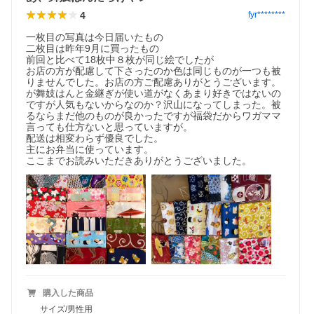
4
fyr********
一枚目の写真は今日届いたもの

二枚目は昨年9月に買ったもの

前回と比べて18枚中８枚が同じ絵でしたが

お店の方が配慮して下さったのか色は同じものが一つも被
りませんでした。お店の方ご配慮ありがとうございます。
が舞妓はんと金継ぎが使い道がなくあまり好きではないの
ですが人気もないからなのか？沢山になってしまった。被
るならまだ他のものが良かったですが福袋だからワガママ
言っても仕方ないと思っていますが。

配送は相変わらず優良でした。

主にお弁当に使っています。

購入した商品
サイズ/男性用