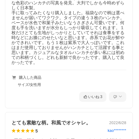
な色彩のハンカチの写真を発見。大判でしかも今時めずら
しく日本製。

手に取ってみたくなり購入しました。福袋なので柄は選べ
ませんが届いてワクワク。タイプの違う３枚のハンカチ。
ベースが水色で和菓子みたいなうさぎさん可愛いです。何
度も手を洗いますが水分もしっかり吸収してくれます。１
枚だけとても生地がしっかりとしていてそれは食事をする
時などにお膝にのせたいなと思います。赤系でお花が鮮や
かできれいです。もう１枚は紫系で大人っぽいです。これ
はまだ使用しておりませんがハンカチとして活躍する事と
思います。カジュアルなタオルハンカチが多い私には初め
ての和柄づくし。どれも新鮮で良かったです。購入して良
かったです。
購入した商品
サイズ/女性用
いいね
3
とても素敵な柄。和風でオシャレ。
2022/6/28
5
kao********