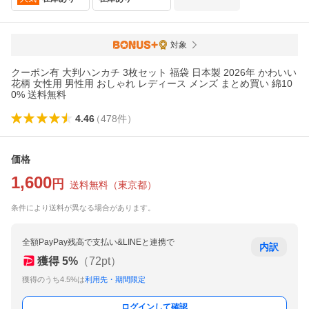
対象
クーポン有 大判ハンカチ 3枚セット 福袋 日本製 2026年 かわいい
花柄 女性用 男性用 おしゃれ レディース メンズ まとめ買い 綿10
0% 送料無料
4.46
（
478
件
）
価格
1,600
円
送料無料
（
東京都
）
条件により送料が異なる場合があります。
全額PayPay残高で支払い&LINEと連携で
内訳
獲得
5
%
（
72
pt）
獲得のうち4.5%は
利用先・期間限定
ログインして確認