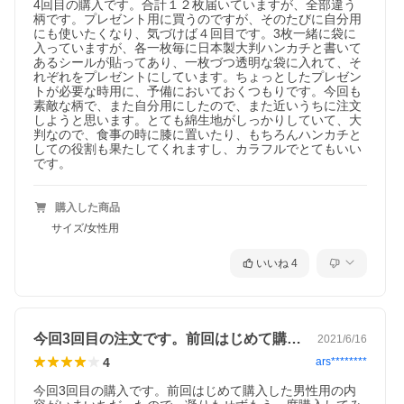
4回目の購入です。合計１２枚届いていますが、全部違う
柄です。プレゼント用に買うのですが、そのたびに自分用
にも使いたくなり、気づけば４回目です。3枚一緒に袋に
入っていますが、各一枚毎に日本製大判ハンカチと書いて
あるシールが貼ってあり、一枚づつ透明な袋に入れて、そ
れぞれをプレゼントにしています。ちょっとしたプレゼン
トが必要な時用に、予備においておくつもりです。今回も
素敵な柄で、また自分用にしたので、また近いうちに注文
しようと思います。とても綿生地がしっかりしていて、大
判なので、食事の時に膝に置いたり、もちろんハンカチと
しての役割も果たしてくれますし、カラフルでとてもいい
です。
購入した商品
サイズ/女性用
いいね
4
今回3回目の注文です。前回はじめて購入…
2021/6/16
4
ars********
今回3回目の購入です。前回はじめて購入した男性用の内