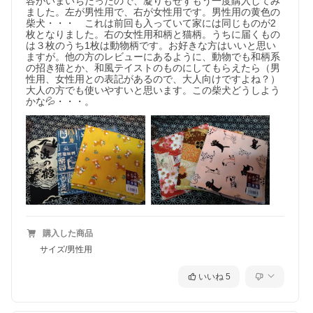
容がいまいちだったので、凝りもせずもう一度購入してみ
ました。左が男性用で、右が女性用です。男性用の黄色の
柴犬・・・　これは前回も入っていて家には同じものが2
枚となりました。右の女性用和柄と猫柄。うちに届くもの
は３枚のうち1枚は動物柄です。お好きな方はいいと思い
ますが。他の方のレビューにあるように、動物でも和柄系
の招き猫とか、和風テイストのものにしてもらえたら（男
性用、女性用との表記があるので、大人向けですよね？）
大人の方でも使いやすいと思います。この柴犬どうしよう
かな💦・・・。
購入した商品
サイズ/男性用
いいね
5