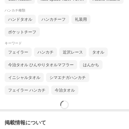
ハンカチ種類
ハンドタオル
ハンカチーフ
礼装用
商品コメント
ポケットチーフ
かわいい和柄の大判ハンカチ3枚セットの福袋です。
和風モダンな曲げわっぱ弁当箱によく似合う絵柄です。
洗い替えを考えると3枚は持っておきたいもの♪
キーワード
女性用と男性用が選べます。（柄は当店お任せとなります。）
フェイラー
ハンカチ
近沢レース
タオル
ご使用方法
弁当包み以外にも様々な用途でご使用いただけます。・ティッ
今治タオル ひんやりタオルマフラー
はんかち
シュボックス包み・マスク作り・ヘアバンドやシュシュなどの
小物のハンドメイド・家具やパソコンなどの埃除け・カゴにか
けて収納の目隠し・スカーフの代わり・バッグの持ち手のアク
イニシャルタオル
シマエナガハンカチ
セント・ペットのバンダナ・プレゼントやギフト、祝儀袋など
の贈り物の包み
万能な大判ハンカチは何枚有っても嬉しいですね！
フェイラー ハンカチ
今治タオル
ご購入に関するご注意
お楽しみ福袋のため、ご返品・交換は承る事ができませんの
で、予めご了承下さい。
備考欄等にご希望またはご要望の柄をご記入いただきまして
も、ご希望に沿う柄はお入れすることは一切致しかねます。
掲載情報について
また、ギフト包装は対応できません。
企画及び商品の特性上、ご了承お願い致します。