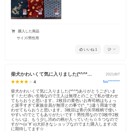
購入した商品
サイズ/男性用
いいね
1
柴犬かわいくて気に入りました(*^^*…
2021/8/7
4
fuu********
柴犬かわいくて気に入りました(*^^*)ありがとうございま
す！ただ赤い生地なので主人は無理とのことで私が使わせ
てもらおうと思います。2枚目の黄色いお寿司柄はちょっ
と派手すぎて家族全員が無理との事で(^_^;)違う用途で使
わせてもらおうと思います。3枚目は青の矢羽根柄で使い
やすいのでとてもありがたいです！男性用なので3枚中2枚
くらいは、もう少し渋めの柄が入っていたら☆５つなので
すが〜(о´∀`о)大好きなショップなのでまた購入します♪次
に期待してます☆