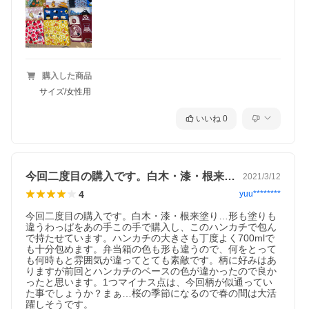
購入した商品
サイズ/女性用
いいね
0
今回二度目の購入です。白木・漆・根来塗…
2021/3/12
4
yuu********
今回二度目の購入です。白木・漆・根来塗り…形も塗りも
違うわっぱをあの手この手で購入し、このハンカチで包ん
で持たせています。ハンカチの大きさも丁度よく700mlで
も十分包めます。弁当箱の色も形も違うので、何をとって
も何時もと雰囲気が違ってとても素敵です。柄に好みはあ
りますが前回とハンカチのベースの色が違かったので良か
ったと思います。1つマイナス点は、今回柄が似通ってい
た事でしょうか？まぁ…桜の季節になるので春の間は大活
躍しそうです。