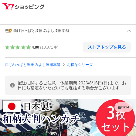
曲げわっぱと漆器 みよし漆器本舗
ストアトップを見る
4.80
（
13,871
件
）
曲げわっぱと漆器 みよし漆器本舗
お得なシリーズ
配送に関するご注意 休業期間 2026/8/16日(日)まで。お
日にち指定をいただいても遅延する場合がございます
1
/
14