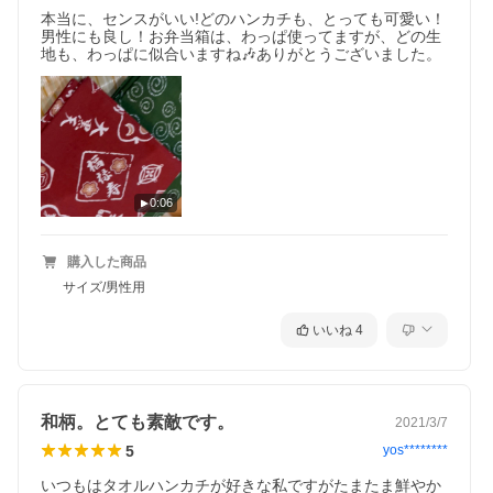
本当に、センスがいい!どのハンカチも、とっても可愛い！
男性にも良し！お弁当箱は、わっぱ使ってますが、どの生
地も、わっぱに似合いますね🎶ありがとうございました。
0:06
購入した商品
サイズ/男性用
いいね
4
和柄。とても素敵です。
2021/3/7
5
yos********
いつもはタオルハンカチが好きな私ですがたまたま鮮やか