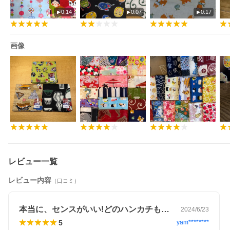
0:14
0:07
0:17
画像
レビュー一覧
レビュー内容
（口コミ）
本当に、センスがいい!どのハンカチも、…
2024/6/23
5
yam********