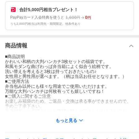
合計5,000円相当プレゼント！
1,600
0
PayPayカード入会特典を使うと
円
円
うち2,000円相当は利用先・期間限定。他条件あり
商品情報
■商品説明
かわいい和柄の大判ハンカチ3枚セットの福袋です。
和風モダンな曲げわっぱ弁当箱によく似合う絵柄です。
洗い替えを考えると3枚は持っておきたいもの♪
女性用と男性用が選べます。（柄は当店お任せとなります。）
■ご使用方法
弁当包み以外にも様々な用途でご使用いただけます。
万能な大判ハンカチは何枚有っても嬉しいですね！
■ご購入に関するご注意
お楽しみ福袋のため、ご返品・交換は承る事ができませんので、
予めご了承下さい。
備考欄等にご希望またはご要望の柄をご記入いただきましても、
ご希望に沿う柄はお入れすることは一切致しかねます。
もっと見る
また、ギフト包装は対応できません。
企画及び商品の特性上、ご了承お願い致します。
■品番
sp-10