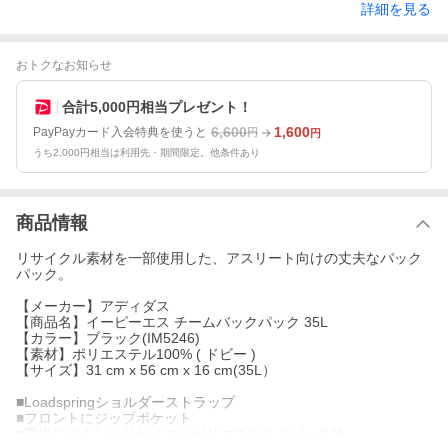
詳細を見る
おトクなお知らせ
合計5,000円相当プレゼント！
6,600
1,600
PayPayカード入会特典を使うと
円
円
うち2,000円相当は利用先・期間限定。他条件あり
商品情報
リサイクル素材を一部使用した、アスリート向けの丈夫なバック
パック。
【メーカー】アディダス
【商品名】イーピーエス チームバックパック 35L
【カラー】ブラック(IM5246)
【素材】ポリエステル100% ( ドビー )
【サイズ】31 cm x 56 cm x 16 cm(35L）
■Loadspringショルダーストラップ
■フロントにジップポケット
■環境にやさしいリサイクルポリエステルドビー生地