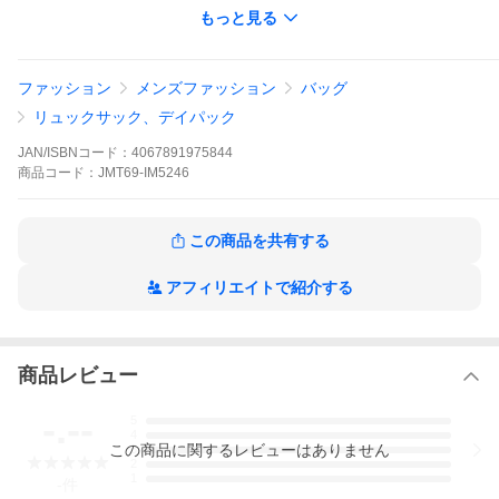
■後刺繍 プリントが可能な、フルオープニングフロントパネル
もっと見る
■肩の負担を分散するLOADSPRING -背面にエアメッシュバックパ
ネル
■バッグをしっかりホールドするチェストストラップ
■両サイドにスリップインポケットと充実したインサイドスリップ
ファッション
メンズファッション
バッグ
インポケット
リュックサック、デイパック
JAN/ISBNコード：
4067891975844
商品
コード：
JMT69-IM5246
この商品を共有する
アフィリエイトで紹介する
商品レビュー
-.--
5
4
この
商品
に関するレビューはありません
3
2
1
-
件