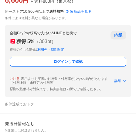
6,600
円
+ 送料
880
円
（
東京都
）
同一ストア10,800円以上で
送料無料
対象商品を見る
条件により送料が異なる場合があります。
全額PayPay残高で支払い&LINEと連携で
内訳
獲得
5
%
（
303
pt）
獲得のうち4.5%は
利用先・期間限定
ログインして確認
ご注意
表示よりも実際の付与数・付与率が少ない場合があります
詳細
（付与上限、未確定の付与等）
原則税抜価格が対象です。特典詳細は内訳でご確認ください。
条件達成でおトク
発送日情報なし
※休業日は発送されません。