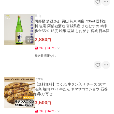
男山
阿部勘 於茂多加 男山 純米吟醸 720ml 送料無
料 塩竃 阿部勘酒造 宮城県産 まなむすめ 精米
歩合55％ 15度 吟醸 塩釜 しおがま 宮城 日本酒
2,880
円
5
%
（
131
pt
）
発送日情報なし
ヤマサ
【送料無料】つくね 牛タン入り チーズ 20本
若鳥 焼肉 BBQ 牛たん ヤマサコウショウ 石巻
お取り寄せ
3,500
円
5
%
（
162
pt
）