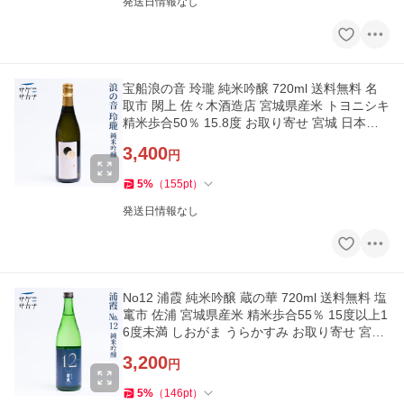
発送日情報なし
宝船浪の音 玲瓏 純米吟醸 720ml 送料無料 名
取市 閖上 佐々木酒造店 宮城県産米 トヨニシキ
精米歩合50％ 15.8度 お取り寄せ 宮城 日本酒
藤原屋
3,400
円
5
%
（
155
pt
）
発送日情報なし
No12 浦霞 純米吟醸 蔵の華 720ml 送料無料 塩
竃市 佐浦 宮城県産米 精米歩合55％ 15度以上1
6度未満 しおがま うらかすみ お取り寄せ 宮城
日本酒 藤原屋
3,200
円
5
%
（
146
pt
）