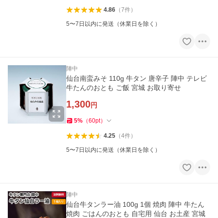
4.86
（
7
件
）
5〜7日以内に発送（休業日を除く）
陣中
仙台南蛮みそ 110g 牛タン 唐辛子 陣中 テレビ
牛たんのおとも ご飯 宮城 お取り寄せ
1,300
円
5
%
（
60
pt
）
4.25
（
4
件
）
5〜7日以内に発送（休業日を除く）
陣中
仙台牛タンラー油 100g 1個 焼肉 陣中 牛たん
焼肉 ごはんのおとも 自宅用 仙台 お土産 宮城