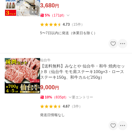
3,680
円
5
%
（
171
pt
）
4.73
（
15
件
）
5〜7日以内に発送（休業日を除く）
仙台牛
【送料無料】みなとや 仙台牛・和牛 焼肉セッ
トB（仙台牛 モモ肩ステーキ100g×3・ロース
ステーキ150g、和牛カルビ250g）
9,000
円
10
%
（
835
pt
）
要エントリー
4.67
（
3
件
）
発送日情報なし