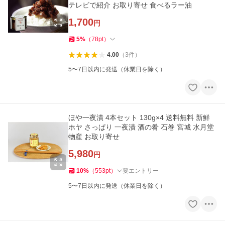
テレビで紹介 お取り寄せ 食べるラー油
1,700
円
5
%
（
78
pt
）
4.00
（
3
件
）
5〜7日以内に発送（休業日を除く）
ほや一夜漬 4本セット 130g×4 送料無料 新鮮
ホヤ さっぱり 一夜漬 酒の肴 石巻 宮城 水月堂
物産 お取り寄せ
5,980
円
10
%
（
553
pt
）
要エントリー
5〜7日以内に発送（休業日を除く）