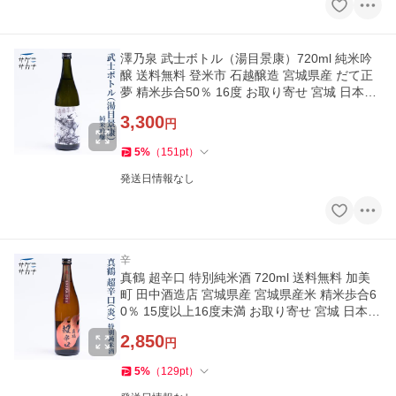
澤乃泉 武士ボトル（湯目景康）720ml 純米吟
醸 送料無料 登米市 石越醸造 宮城県産 だて正
夢 精米歩合50％ 16度 お取り寄せ 宮城 日本酒
藤原屋
3,300
円
5
%
（
151
pt
）
発送日情報なし
辛
真鶴 超辛口 特別純米酒 720ml 送料無料 加美
町 田中酒造店 宮城県産 宮城県産米 精米歩合6
0％ 15度以上16度未満 お取り寄せ 宮城 日本酒
藤原屋
2,850
円
5
%
（
129
pt
）