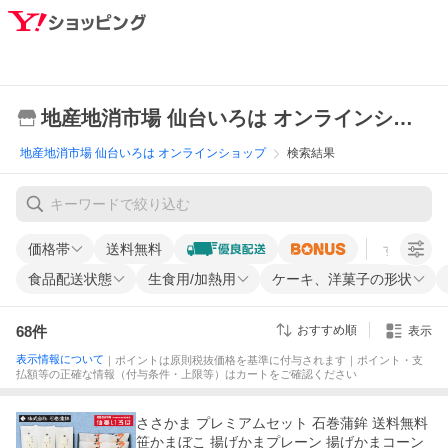
地産地消市場 仙台いろは オンラインショップ
地産地消市場 仙台いろは オンラインショップ
検索結果
価格帯
送料無料
すべての条
食品配送状態
生食用/加熱用
ケーキ、洋菓子の形状
68
件
おすすめ順
表示
表示情報について
｜ポイントは原則税抜価格を基準に付与されます｜ポイント・支
払額等の正確な情報（付与条件・上限等）はカートをご確認ください
ささかま プレミアムセット 石巻蒲鉾 送料無料
笹かまぼこ 揚げかまプレーン 揚げかまコーン