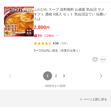
ふかひれ スープ 送料無料 お歳暮 気仙沼 サメ
ギフト 濃縮 6袋入 セット 気仙沼ほてい 仙臺い
ろは
2,800
円
5
%
（
129
pt
）
4.56
（
9
件
）
5〜7日以内に発送（休業日を除く）
1
2
3
68
件中
1
〜
30
件
ページ上部に戻る