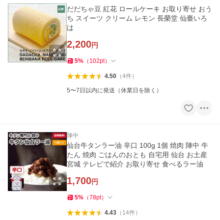
だだちゃ豆 紅花 ロールケーキ お取り寄せ おう
ち スイーツ クリーム レモン 長榮堂 仙臺いろ
は
2,200
円
5
%
（
102
pt
）
4.50
（
4
件
）
5〜7日以内に発送（休業日を除く）
陣中
仙台牛タンラー油 辛口 100g 1個 焼肉 陣中 牛
たん 焼肉 ごはんのおとも 自宅用 仙台 お土産
宮城 テレビで紹介 お取り寄せ 食べるラー油
1,700
円
5
%
（
78
pt
）
4.43
（
14
件
）