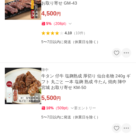
お取り寄せ GM-43
4,500
円
5
%
（
208
pt
）
4.10
（
10
件
）
5〜7日以内に発送（休業日を除く）
陣中
牛タン 仔牛 塩麹熟成 厚切り 仙台名物 240g ギ
フト 丸ごと 一本 塩麹 熟成 牛たん 焼肉 陣中
宮城 お取り寄せ KM-50
5,500
円
10
%
（
509
pt
）
要エントリー
5〜7日以内に発送（休業日を除く）