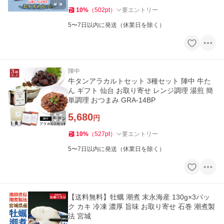
10
%
（
502
pt
）
要エントリー
5〜7日以内に発送（休業日を除く）
陣中
牛タンアラカルトセット 3種セット 陣中 牛た
ん ギフト 仙台 お取り寄せ レンジ調理 湯煎 簡
単調理 おつまみ GRA-14BP
5,680
円
10
%
（
527
pt
）
要エントリー
5〜7日以内に発送（休業日を除く）
【送料無料】牡蠣 潮煮 末永海産 130g×3パッ
ク カキ 冷凍 濃厚 旨味 お取り寄せ 石巻 潮煮製
法 宮城