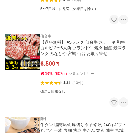
4.50
（
4
件
）
5〜7日以内に発送（休業日を除く）
仙台牛
【送料無料】 A5ランク 仙台牛 ステーキ 和牛
カルビ 2〜3人前 ブランド牛 焼肉 国産 最高ラ
ンク みなとや 宮城 仙台 お取り寄せ
6,500
円
10
%
（
602
pt
）
要エントリー
4.31
（
13
件
）
発送日情報なし
陣中
牛タン 塩麹熟成 厚切り 仙台名物 240g ギフト
丸ごと 一本 塩麹 熟成 牛たん 焼肉 陣中 宮城