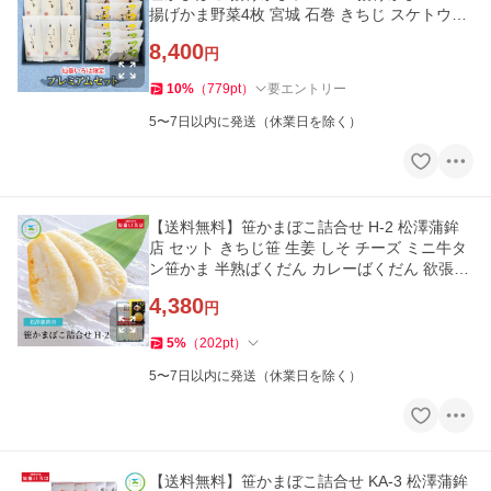
揚げかま野菜4枚 宮城 石巻 きちじ スケトウダ
ラ
8,400
円
10
%
（
779
pt
）
要エントリー
5〜7日以内に発送（休業日を除く）
【送料無料】笹かまぼこ詰合せ H-2 松澤蒲鉾
店 セット きちじ笹 生姜 しそ チーズ ミニ牛タ
ン笹かま 半熟ばくだん カレーばくだん 欲張り
仙台 お取り寄せ
4,380
円
5
%
（
202
pt
）
5〜7日以内に発送（休業日を除く）
【送料無料】笹かまぼこ詰合せ KA-3 松澤蒲鉾