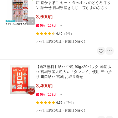
店 笹かまぼこ セット 食べ比べ のどぐろ 牛タ
ン 詰合せ 宮城県産きちじ 笹かまのささタン
3種類 仙台 お取り寄せ
3,600
円
5
%
（
167
pt
）
4.40
（
5
件
）
5〜7日以内に発送（休業日を除く）
【送料無料】納豆 中粒 90g×20パック 国産 大
豆 宮城県産大粒大豆「タンレイ」使用 三つ折
り 川口納豆 宮城 お取り寄せ
3,400
円
5
%
（
158
pt
）
4.79
（
47
件
）
5〜7日以内に発送（休業日を除く）