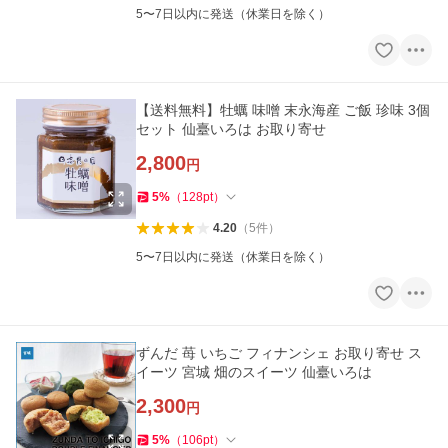
5〜7日以内に発送（休業日を除く）
【送料無料】牡蠣 味噌 末永海産 ご飯 珍味 3個
セット 仙臺いろは お取り寄せ
2,800
円
5
%
（
128
pt
）
4.20
（
5
件
）
5〜7日以内に発送（休業日を除く）
ずんだ 苺 いちご フィナンシェ お取り寄せ ス
イーツ 宮城 畑のスイーツ 仙臺いろは
2,300
円
5
%
（
106
pt
）