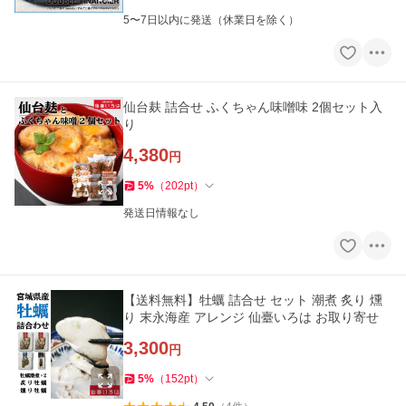
5〜7日以内に発送（休業日を除く）
仙台麸 詰合せ ふくちゃん味噌味 2個セット入
り
4,380
円
5
%
（
202
pt
）
発送日情報なし
【送料無料】牡蠣 詰合せ セット 潮煮 炙り 燻
り 末永海産 アレンジ 仙臺いろは お取り寄せ
3,300
円
5
%
（
152
pt
）