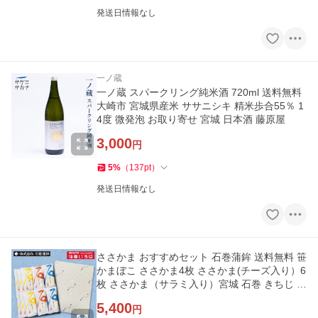
発送日情報なし
一ノ蔵
一ノ蔵 スパークリング純米酒 720ml 送料無料
大崎市 宮城県産米 ササニシキ 精米歩合55％ 1
4度 微発泡 お取り寄せ 宮城 日本酒 藤原屋
3,000
円
5
%
（
137
pt
）
発送日情報なし
ささかま おすすめセット 石巻蒲鉾 送料無料 笹
かまぼこ ささかま4枚 ささかま(チーズ入り）6
枚 ささかま（サラミ入り）宮城 石巻 きちじ ス
ケトウダラ
5,400
円