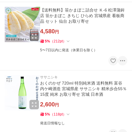
【送料無料】笹かまぼこ詰合せ Ｋ-6 松澤蒲鉾
店 笹かまぼこ きちじ ひらめ 宮城県産 看板商
品 セット 仙台 お取り寄せ
4,580
円
5
%
（
212
pt
）
5〜7日以内に発送（休業日を除く）
ササニシキ
おくのかぜ 720ml 特別純米酒 送料無料 富谷
内ケ崎酒造 宮城県産 ササニシキ 精米歩合55％
15度 純米 お取り寄せ 宮城 日本酒
2,600
円
5
%
（
118
pt
）
発送日情報なし