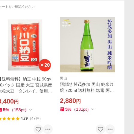
カートをご確認ください
男山
【送料無料】納豆 中粒 90g×
阿部勘 於茂多加 男山 純米吟
20パック 国産 大豆 宮城県産
醸 720ml 送料無料 塩竃 阿部
大粒大豆「タンレイ」使用
勘酒造 宮城県産 まなむすめ
三つ折り 川口納豆 宮城 お取
2,880
3,400
円
円
精米歩合55％ 15度 吟醸 塩釜
り寄せ
しおがま 宮城 日本酒
5
%
（
131
pt
）
5
%
（
158
pt
）
4.79
（
47
件
）