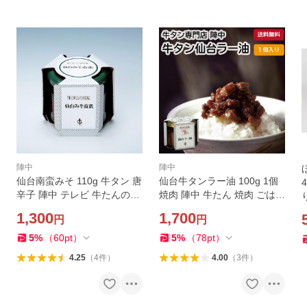
陣中
陣中
仙台南蛮みそ 110g 牛タン 唐
仙台牛タンラー油 100g 1個
辛子 陣中 テレビ 牛たんのお
焼肉 陣中 牛たん 焼肉 ごはん
とも ご飯 宮城 お取り寄せ
のおとも 自宅用 仙台 お土産
1,300
1,700
円
円
宮城 テレビで紹介 お取り寄
せ 食べるラー油
5
%
（
60
pt
）
5
%
（
78
pt
）
4.25
（
4
件
）
4.00
（
3
件
）