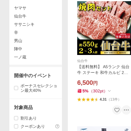
ヤマサ
仙台牛
ササニシキ
辛
男山
陣中
一ノ蔵
仙台牛
【送料無料】 A5ランク 仙台
牛 ステーキ 和牛カルビ 2〜3
開催中のイベント
人前 ブランド牛 焼肉 国産 最
6,500
円
高ランク みなとや 宮城 仙台
ボーナスセレクショ
お取り寄せ
ン最大40%
5
%
（
302
pt
）
4.31
（
13
件
）
対象商品
割引あり
クーポンあり