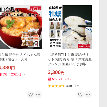
仙台麸 詰合せ ふくちゃん味
【送料無料】牡蠣 詰合せ セ
噌味 2個セット入り
ット 潮煮 炙り 燻り 末永海産
アレンジ 仙臺いろは お取り
4,380
円
寄せ
3,300
円
5
%
（
202
pt
）
5
%
（
152
pt
）
4.50
（
4
件
）