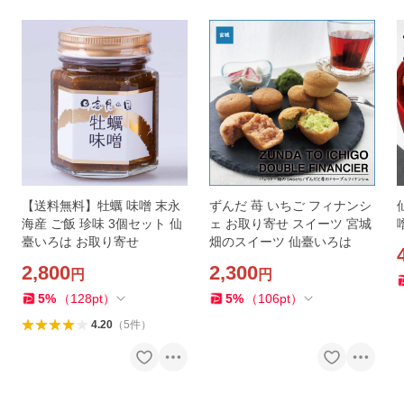
【送料無料】牡蠣 味噌 末永
ずんだ 苺 いちご フィナンシ
海産 ご飯 珍味 3個セット 仙
ェ お取り寄せ スイーツ 宮城
臺いろは お取り寄せ
畑のスイーツ 仙臺いろは
2,800
2,300
円
円
5
%
（
128
pt
）
5
%
（
106
pt
）
4.20
（
5
件
）