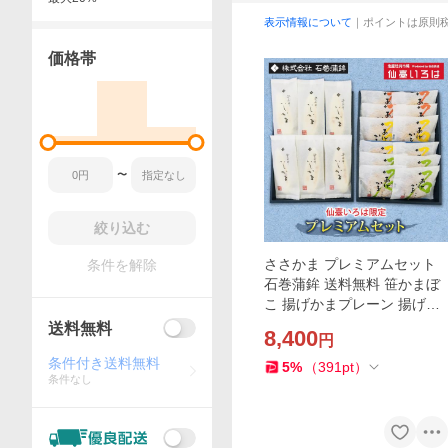
表示情報について
｜ポイントは原則
価格帯
〜
絞り込む
ささかま プレミアムセット
条件を解除
石巻蒲鉾 送料無料 笹かまぼ
こ 揚げかまプレーン 揚げか
まコーン 揚げかま野菜4枚 宮
送料無料
8,400
円
城 石巻 きちじ スケトウダラ
条件付き送料無料
5
%
（
391
pt
）
条件なし