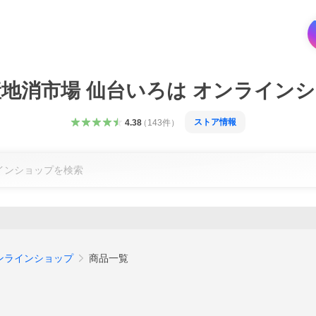
地消市場 仙台いろは オンライン
ストア情報
4.38
（
143
件
）
ンラインショップ
商品一覧