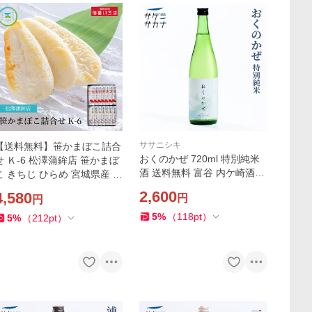
ササニシキ
【送料無料】笹かまぼこ詰合
おくのかぜ 720ml 特別純米
せ Ｋ-6 松澤蒲鉾店 笹かまぼ
酒 送料無料 富谷 内ケ崎酒造
こ きちじ ひらめ 宮城県産 看
宮城県産 ササニシキ 精米歩
板商品 セット 仙台 お取り寄
2,600
4,580
円
円
合55％ 15度 純米 お取り寄せ
せ
宮城 日本酒
5
%
（
118
pt
）
5
%
（
212
pt
）