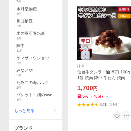
7
件
水月堂物産
1
件
川口納豆
2
件
木の屋石巻水産
1
件
陣中
11
件
ヤマサコウショウ
2
件
陣中
みなとや
仙台牛タンラー油 辛口 100g
5
件
1個 焼肉 陣中 牛たん 焼肉 ご
たみこの海パック
はんのおとも 自宅用 仙台 お
1,700
2
件
円
土産 宮城 テレビで紹介 お取
パレット・畑のsweet
り寄せ 食べるラー油
5
%
（
78
pt
）
1
件
s
4.43
（
14
件
）
もっと見る
ブランド