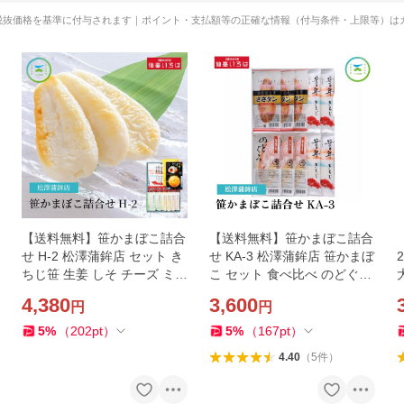
税抜価格を基準に付与されます｜ポイント・支払額等の正確な情報（付与条件・上限等）は
【送料無料】笹かまぼこ詰合
【送料無料】笹かまぼこ詰合
せ H-2 松澤蒲鉾店 セット き
せ KA-3 松澤蒲鉾店 笹かまぼ
ちじ笹 生姜 しそ チーズ ミニ
こ セット 食べ比べ のどぐろ
牛タン笹かま 半熟ばくだん
牛タン 詰合せ 宮城県産きち
4,380
3,600
円
円
カレーばくだん 欲張り 仙台
じ 笹かまのささタン 3種類
お取り寄せ
仙台 お取り寄せ
5
%
（
202
pt
）
5
%
（
167
pt
）
4.40
（
5
件
）