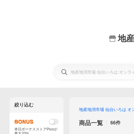
地産
絞り込む
地産地消市場 仙台いろは オ
商品一覧
66
件
本日ボーナスストアPlusが
最大20%