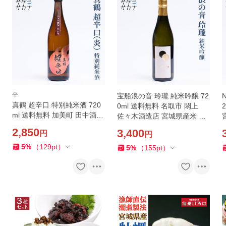
辛
宝船浪の音 玲瓏 純米吟醸 72
真鶴 超辛口 特別純米酒 720
0ml 送料無料 名取市 閖上
ml 送料無料 加美町 田中酒造
佐々木酒造店 宮城県産米 ト
店 宮城県産 宮城県産米 精米
ヨニシキ 精米歩合50％ 15.8
2,850
3,400
円
円
歩合60％ 15度以上16度未満
度 お取り寄せ 宮城 日本酒 藤
お取り寄せ 宮城 日本酒 藤原
原屋
5
%
（
129
pt
）
5
%
（
155
pt
）
屋