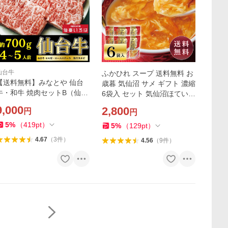
仙台牛
ふかひれ スープ 送料無料 お
【送料無料】みなとや 仙台
歳暮 気仙沼 サメ ギフト 濃縮
牛・和牛 焼肉セットB（仙台
6袋入 セット 気仙沼ほてい
牛 モモ肩ステーキ100g×3・
仙臺いろは
9,000
2,800
円
円
ロースステーキ150g、和牛
カルビ250g）
5
%
（
419
pt
）
5
%
（
129
pt
）
4.67
（
3
件
）
4.56
（
9
件
）