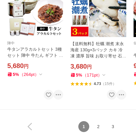
陣中
【送料無料】牡蠣 潮煮 末永
牛タンアラカルトセット 3種
海産 130g×3パック カキ 冷
セット 陣中 牛たん ギフト 仙
凍 濃厚 旨味 お取り寄せ 石巻
台 お取り寄せ レンジ調理 湯
潮煮製法 宮城
5,680
3,680
円
円
煎 簡単調理 おつまみ GRA-1
4BP
5
%
（
264
pt
）
5
%
（
171
pt
）
4.73
（
15
件
）
1
2
3