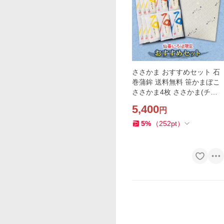
ささかま おすすめセット 石
巻蒲鉾 送料無料 笹かまぼこ
ささかま4枚 ささかま(チー
ズ入り）6枚 ささかま（サラ
5,400
円
ミ入り）宮城 石巻 きちじ ス
ケトウダラ
5
%
（
252
pt
）