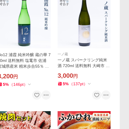
一ノ蔵
No12 浦霞 純米吟醸 蔵の華 7
一ノ蔵 スパークリング純米
20ml 送料無料 塩竃市 佐浦
酒 720ml 送料無料 大崎市 宮
宮城県産米 精米歩合55％ 15
城県産米 ササニシキ 精米歩
度以上16度未満 しおがま う
3,000
3,200
円
円
合55％ 14度 微発泡 お取り寄
らかすみ お取り寄せ 宮城 日
せ 宮城 日本酒 藤原屋
本酒 藤原屋
5
%
（
137
pt
）
5
%
（
146
pt
）