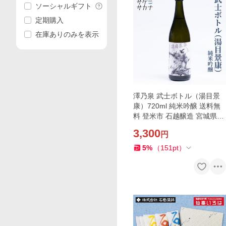
ソーシャルギフト
定期購入
在庫ありのみを表示
澤乃泉 武士ボトル（湯目景
康）720ml 純米吟醸 送料無
料 登米市 石越醸造 宮城県産
だて正夢 精米歩合50％ 16度
3,300
円
お取り寄せ 宮城 日本酒 藤原
屋
5
%
（
151
pt
）