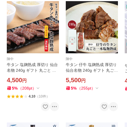
陣中
陣中
牛タン 塩麹熟成 厚切り 仙台
牛タン 仔牛 塩麹熟成 厚切り
名物 240g ギフト 丸ごと 一
仙台名物 240g ギフト 丸ごと
本 塩麹 熟成 牛たん 焼肉 陣
一本 塩麹 熟成 牛たん 焼肉
4,500
5,500
円
円
中 宮城 お取り寄せ GM-43
陣中 宮城 お取り寄せ KM-50
5
%
（
208
pt
）
5
%
（
255
pt
）
4.10
（
10
件
）