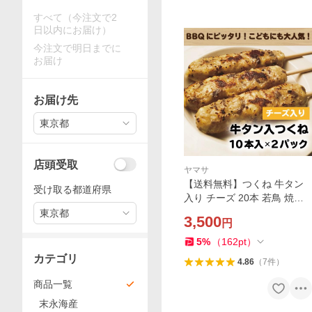
すべて（今注文で2
日以内にお届け）
今注文で明日までに
お届け
お届け先
東京都
店頭受取
ヤマサ
【送料無料】つくね 牛タン
受け取る都道府県
入り チーズ 20本 若鳥 焼肉
BBQ 牛たん ヤマサコウショ
東京都
3,500
円
ウ 石巻 お取り寄せ
5
%
（
162
pt
）
カテゴリ
4.86
（
7
件
）
商品一覧
末永海産