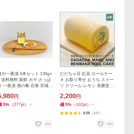
ほや一夜漬 4本セット 130g×
だだちゃ豆 紅花 ロールケー
4 送料無料 新鮮 ホヤ さっぱ
キ お取り寄せ おうち スイー
り 一夜漬 酒の肴 石巻 宮城
ツ クリーム レモン 長榮堂 仙
水月堂物産 お取り寄せ
臺いろは
5,980
2,200
円
円
5
%
（
277
pt
）
5
%
（
102
pt
）
4.50
（
4
件
）