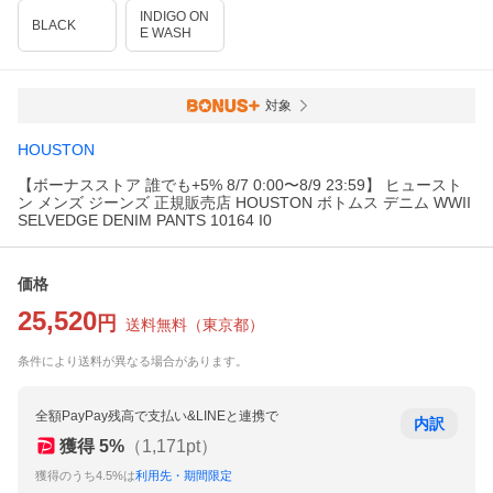
INDIGO ON
BLACK
E WASH
対象
HOUSTON
【ボーナスストア 誰でも+5% 8/7 0:00〜8/9 23:59】 ヒュースト
ン メンズ ジーンズ 正規販売店 HOUSTON ボトムス デニム WWII
SELVEDGE DENIM PANTS 10164 I0
価格
25,520
円
送料無料
（
東京都
）
条件により送料が異なる場合があります。
全額PayPay残高で支払い&LINEと連携で
内訳
獲得
5
%
（
1,171
pt）
獲得のうち4.5%は
利用先・期間限定