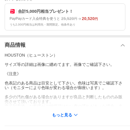
合計5,000円相当プレゼント！
25,520
20,520
PayPayカード入会特典を使うと
円
円
うち2,000円相当は利用先・期間限定。他条件あり
商品情報
HOUSTON（ヒューストン）
サイズ等の詳細は画像に纏めてます。画像でご確認下さい。
《注意》
色表記のある商品は目安として下さい。色味は写真でご確認下さ
い（モニターにより色味が変わる場合が御座います）。
多少の汚れ傷がある場合がありますが良品と判断したもののみ販
売させて頂いております。
商品到着後、お客様がご納得頂けない傷や汚れがあった場合、未
使用に限り（到着後5日以内）、返品・交換は可能ですが、この場
もっと見る
合、送料はお客様のご負担となりますので、気になる方は事前に
メール等でお問い合わせ下さい。状態を確認し、傷や汚れがある
場合は写真等で事前に説明させて頂きます。（福袋、下着、受注
生産商品を除く）