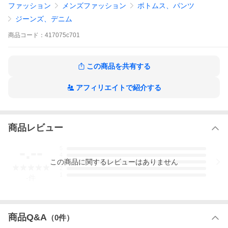
ファッション
メンズファッション
ボトムス、パンツ
当店は他店舗と在庫を共有しています関係で、在庫有りの表示が
ジーンズ、デニム
ある商品でもご注文後に在庫切れが生じることがございます。
商品
コード：
417075c701
これらを予めご了承いただいた上お求め下さい。
ご質問は電話・メール等で事前にお問い合わせ下さい(024-927-57
44)。
この商品を共有する
■商品番号 ： 417075c701
アフィリエイトで紹介する
■検索キー ： AC7B B1C C2D D1E E06F
HOUSTON ボトムス デニム WWIISELVEDGE DENIM PANTS 101
64 IN INDIGO ONE WASH
商品レビュー
-.--
5
4
この
商品
に関するレビューはありません
3
2
1
-
件
商品Q&A
（
0
件）