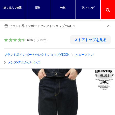
絞り込んで検索
新作
特集
ランキング
ブランド品インポートセレクトショップMIXON
ストアトップを見る
4.66
（
1,279
件
）
ブランド品インポートセレクトショップMIXON
ヒューストン
メンズ-デニム/ジーンズ
1
/
11