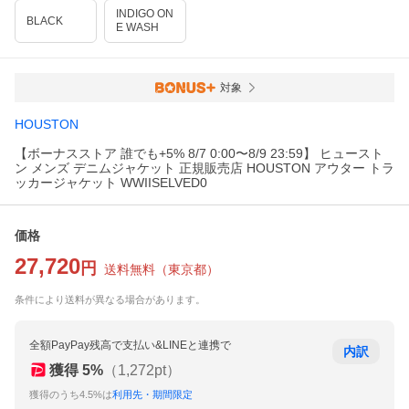
INDIGO ON
BLACK
E WASH
対象
HOUSTON
【ボーナスストア 誰でも+5% 8/7 0:00〜8/9 23:59】 ヒュースト
ン メンズ デニムジャケット 正規販売店 HOUSTON アウター トラ
ッカージャケット WWIISELVED0
価格
27,720
円
送料無料
（
東京都
）
条件により送料が異なる場合があります。
全額PayPay残高で支払い&LINEと連携で
内訳
獲得
5
%
（
1,272
pt）
獲得のうち4.5%は
利用先・期間限定