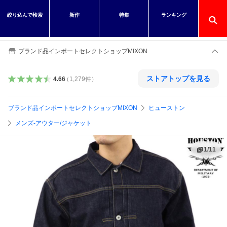
絞り込んで検索
新作
特集
ランキング
ブランド品インポートセレクトショップMIXON
ストアトップを見る
4.66
（
1,279
件
）
ブランド品インポートセレクトショップMIXON
ヒューストン
メンズ-アウター/ジャケット
1
/
11