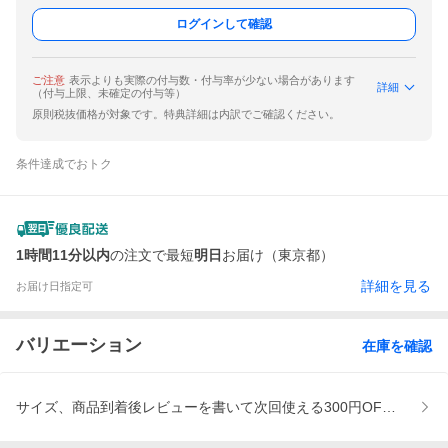
ログインして確認
ご注意
表示よりも実際の付与数・付与率が少ない場合があります
詳細
（付与上限、未確定の付与等）
原則税抜価格が対象です。特典詳細は内訳でご確認ください。
条件達成でおトク
1時間11分以内
の注文で最短
明日
お届け（東京都）
詳細を見る
お届け日指定可
バリエーション
在庫を確認
サイズ、商品到着後レビューを書いて次回使える300円OFFクーポ