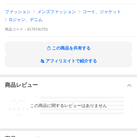
場合は写真等で事前に説明させて頂きます。（福袋、下着、受注
生産商品を除く）
ファッション
メンズファッション
コート、ジャケット
当店は他店舗と在庫を共有しています関係で、在庫有りの表示が
Gジャン、デニム
ある商品でもご注文後に在庫切れが生じることがございます。
商品
コード：
417074c701
これらを予めご了承いただいた上お求め下さい。
ご質問は電話・メール等で事前にお問い合わせ下さい(024-927-57
44)。
この商品を共有する
■商品番号 ： 417074c701
アフィリエイトで紹介する
■検索キー ： AC7B B1C C1D D4E E06F
HOUSTON アウター トラッカージャケット WWIISELVEDGE TR
UCKER JACKET 51501 IN INDIGO ONE WASH
商品レビュー
-.--
5
4
この
商品
に関するレビューはありません
3
2
1
-
件