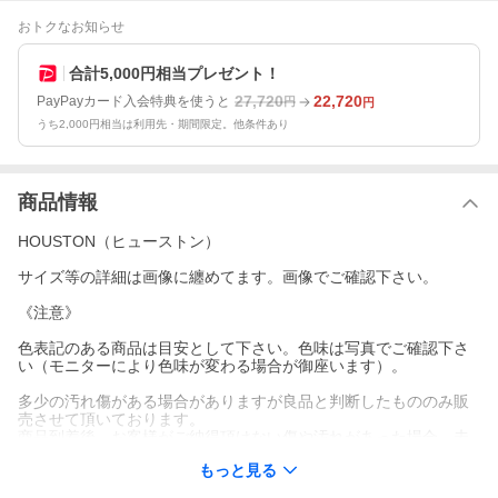
おトクなお知らせ
合計5,000円相当プレゼント！
27,720
22,720
PayPayカード入会特典を使うと
円
円
うち2,000円相当は利用先・期間限定。他条件あり
商品情報
HOUSTON（ヒューストン）
サイズ等の詳細は画像に纏めてます。画像でご確認下さい。
《注意》
色表記のある商品は目安として下さい。色味は写真でご確認下さ
い（モニターにより色味が変わる場合が御座います）。
多少の汚れ傷がある場合がありますが良品と判断したもののみ販
売させて頂いております。
商品到着後、お客様がご納得頂けない傷や汚れがあった場合、未
使用に限り（到着後5日以内）、返品・交換は可能ですが、この場
もっと見る
合、送料はお客様のご負担となりますので、気になる方は事前に
メール等でお問い合わせ下さい。状態を確認し、傷や汚れがある