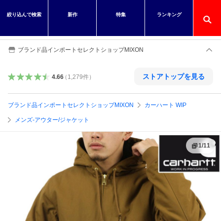
絞り込んで検索
新作
特集
ランキング
ブランド品インポートセレクトショップMIXON
ストアトップを見る
4.66
（
1,279
件
）
ブランド品インポートセレクトショップMIXON
カーハート WIP
メンズ-アウター/ジャケット
1
/
11