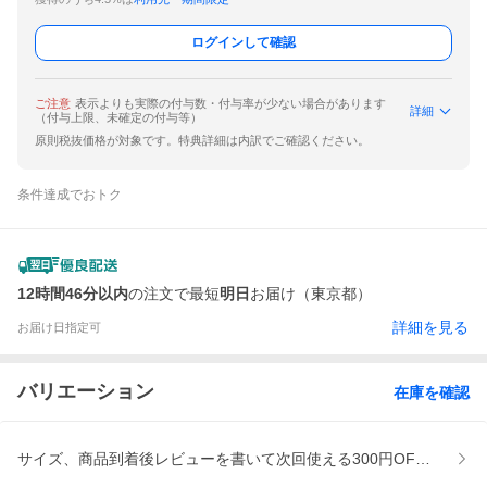
ログインして確認
ご注意
表示よりも実際の付与数・付与率が少ない場合があります
詳細
（付与上限、未確定の付与等）
原則税抜価格が対象です。特典詳細は内訳でご確認ください。
条件達成でおトク
12時間46分以内
の注文で最短
明日
お届け（東京都）
詳細を見る
お届け日指定可
バリエーション
在庫を確認
サイズ、商品到着後レビューを書いて次回使える300円OFFクーポ