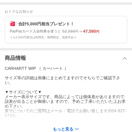
おトクなお知らせ
合計5,000円相当プレゼント！
52,580
47,580
PayPayカード入会特典を使うと
円
円
うち2,000円相当は利用先・期間限定。他条件あり
商品情報
CARHARTT WIP （ カーハート ）
サイズ等の詳細は画像にまとめてますのでそちらでご確認下さ
い。
▼サイズについて▼
メーカー表示サイズです。商品によっては個体差がありますので
誤差が出ることが御座いま すので、予めご了承いただいた上お求
め下さい。
実寸についてのご質問はメール・電話でお願い致します(024-927-
5744)。
《注意》
もっと見る
商品には、ビンテージ加工が施されている物がございます。