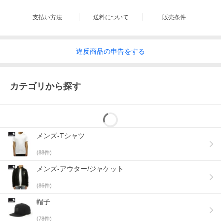
支払い方法
送料について
販売条件
違反
商品の
申告をする
カテゴリから探す
メンズ-Tシャツ
(
88
件)
メンズ-アウター/ジャケット
(
86
件)
帽子
(
78
件)