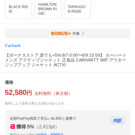
HAMILTON
BLACK RIG
TARRAGO
BROWN RI
ID
N RIGID
GID
対象
Carhartt
【ボーナスストア 誰でも+5% 8/7 0:00〜8/9 23:59】 カーハート
メンズ アクティブジャケット 正規品 CARHARTT WIP アウター
ジップアップ ジャケット ACTI0
価格
52,580
円
送料無料
（
東京都
）
条件により送料が異なる場合があります。
全額PayPay残高で支払い&LINEと連携で
内訳
獲得
5
%
（
2,413
pt）
獲得のうち4.5%は
利用先・期間限定