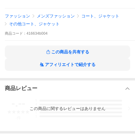
加工によるほつれや色あせ、プリントの剥げなどがある場合がご
ざいますが不良品ではございません。
ファッション
メンズファッション
コート、ジャケット
これらをあらかじめご了承の上ご購入下さいますよう、宜しくお
願いします。
その他コート、ジャケット
■商品番号 ： 416634b004
商品
コード：
416634b004
■検索キー ： AB0B B1C C1D D4E E04F
カーハート メンズ アクティブジャケット 正規品 CARHARTT WIP
アウター ジップアップ ジャケット ACTIVE JACKET HAMILTON
この商品を共有する
BROWN RIGID I023083 HZ01
アフィリエイトで紹介する
商品レビュー
-.--
5
4
この
商品
に関するレビューはありません
3
2
1
-
件