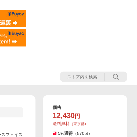
価格
12,430
円
送料無料
（
東京都
）
5
%獲得
（
570
pt）
 ノースフェイス