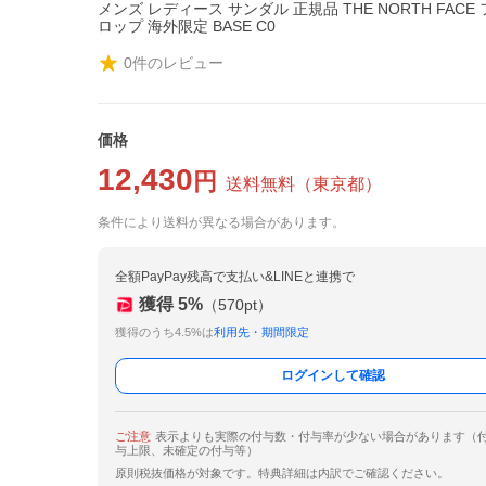
メンズ レディース サンダル 正規品 THE NORTH FACE
ロップ 海外限定 BASE C0
0
件のレビュー
価格
12,430
円
送料無料
（
東京都
）
条件により送料が異なる場合があります。
全額PayPay残高で支払い&LINEと連携で
獲得
5
%
（
570
pt）
獲得のうち4.5%は
利用先・期間限定
ログインして確認
ご注意
表示よりも実際の付与数・付与率が少ない場合があります（
与上限、未確定の付与等）
原則税抜価格が対象です。特典詳細は内訳でご確認ください。