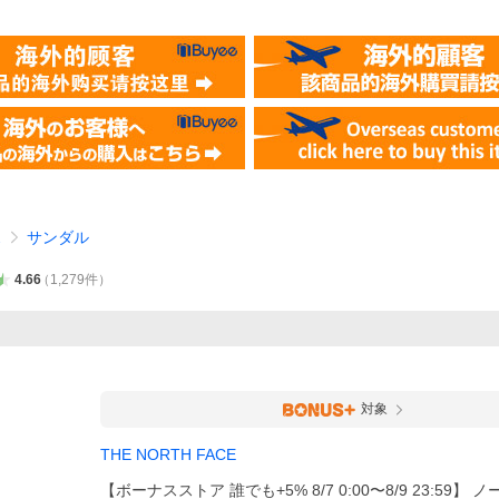
ス
サンダル
4.66
（
1,279
件
）
対象
THE NORTH FACE
【ボーナスストア 誰でも+5% 8/7 0:00〜8/9 23:59】