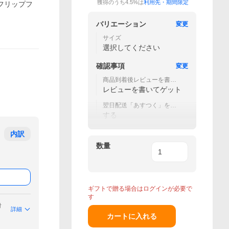
獲得のうち4.5%は
利用先・期間限定
 フリップフ
バリエーション
変更
サイズ
選択してください
確認事項
変更
商品到着後レビューを書い
て次回使える300円OFFクー
レビューを書いてゲット
ポン
翌日配送「あすつく」を希
望
する
内訳
数量
ギフトで贈る場合はログインが必要で
す
付
詳細
カートに入れる