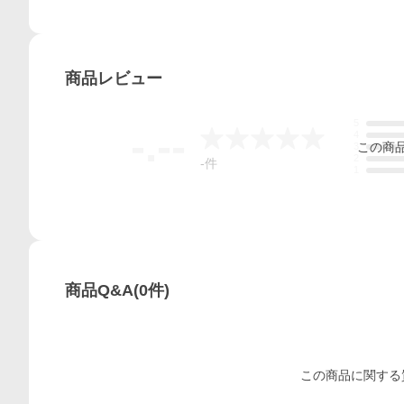
商品
レビュー
5
-.--
4
この
商
3
2
-
件
1
商品Q&A
(
0
件)
この
商品
に関する