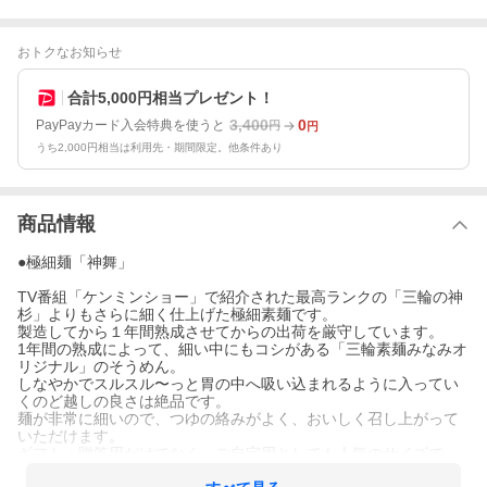
おトクなお知らせ
合計5,000円相当プレゼント！
3,400
0
PayPayカード入会特典を使うと
円
円
うち2,000円相当は利用先・期間限定。他条件あり
商品情報
●極細麺「神舞」
TV番組「ケンミンショー」で紹介された最高ランクの「三輪の神
杉」よりもさらに細く仕上げた極細素麺です。
製造してから１年間熟成させてからの出荷を厳守しています。
1年間の熟成によって、細い中にもコシがある「三輪素麺みなみオ
リジナル」のそうめん。
しなやかでスルスル〜っと胃の中へ吸い込まれるように入ってい
くのど越しの良さは絶品です。
麺が非常に細いので、つゆの絡みがよく、おいしく召し上がって
いただけます。
ギフト・贈答用だけでなく、ご自宅用としても人気のサイズで
す。一度ご賞味下さい。