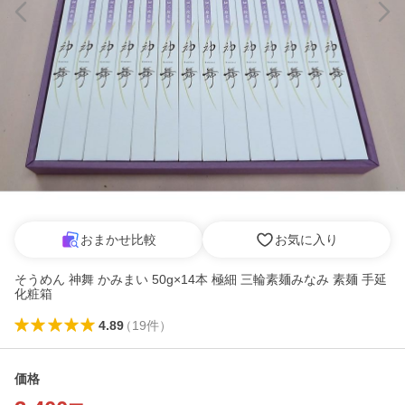
おまかせ比較
お気に入り
そうめん 神舞 かみまい 50g×14本 極細 三輪素麺みなみ 素麺 手延
化粧箱
4.89
（
19
件
）
価格