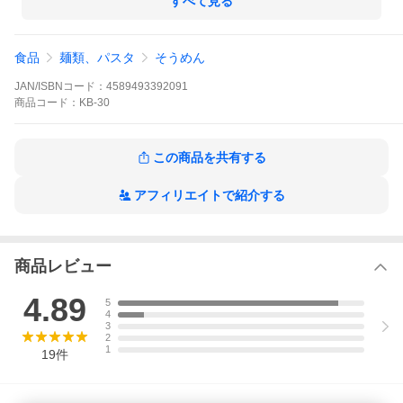
すべて見る
−−−−−−−−−−−−−−−−−−−−−−−−−−−−−−−−−−−−−−−−
●内容量：１４束（７００ｇ）
食品
麺類、パスタ
そうめん
●ゆで時間：約３０秒
JAN/ISBNコード：
4589493392091
●包装：化粧箱入り
商品
コード：
KB-30
●１人前：２束
この商品を共有する
アフィリエイトで紹介する
商品レビュー
4.89
5
4
3
2
1
19
件