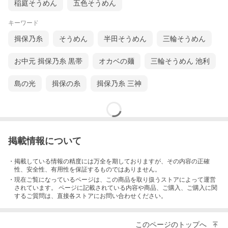
稲庭そうめん
五色そうめん
キーワード
揖保乃糸
そうめん
半田そうめん
三輪そうめん
お中元 揖保乃糸 黒帯
オカベの麺
三輪そうめん 池利
島の光
揖保の糸
揖保乃糸 三神
掲載情報について
・掲載している情報の精度には万全を期しておりますが、その内容の正確
性、安全性、有用性を保証するものではありません。
・現在ご覧になっているページは、この
商品
を取り扱うストアによって運営
されています。 ページに記載されている内容
や商品、ご購入
、ご購入に関
するご質問は、直接各ストアにお問い合わせください。
このページのトップへ