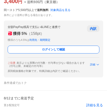
3,400
円
+ 送料
935
円
（
東京都
）
同一ストア5,500円以上で
送料無料
対象商品を見る
条件により送料が異なる場合があります。
全額PayPay残高で支払い&LINEと連携で
内訳
獲得
5
%
（
158
pt）
獲得のうち4.5%は
利用先・期間限定
ログインして確認
ご注意
表示よりも実際の付与数・付与率が少ない場合があります
詳細
（付与上限、未確定の付与等）
原則税抜価格が対象です。特典詳細は内訳でご確認ください。
条件達成でおトク
8/12までに発送予定
詳細を見る
置き配指定可