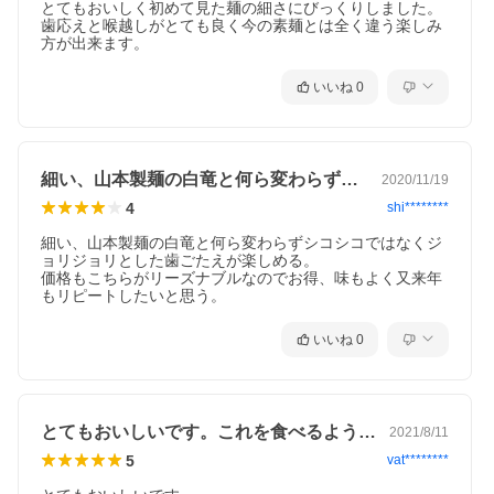
とてもおいしく初めて見た麺の細さにびっくりしました。
歯応えと喉越しがとても良く今の素麺とは全く違う楽しみ
方が出来ます。
いいね
0
細い、山本製麺の白竜と何ら変わらずシコ…
2020/11/19
4
shi********
細い、山本製麺の白竜と何ら変わらずシコシコではなくジ
ョリジョリとした歯ごたえが楽しめる。

価格もこちらがリーズナブルなのでお得、味もよく又来年
もリピートしたいと思う。
いいね
0
とてもおいしいです。これを食べるように…
2021/8/11
5
vat********