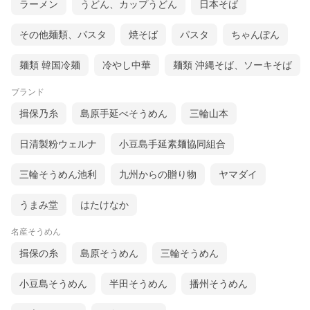
ラーメン
うどん、カップうどん
日本そば
その他麺類、パスタ
焼そば
パスタ
ちゃんぽん
麺類 韓国冷麺
冷やし中華
麺類 沖縄そば、ソーキそば
ブランド
揖保乃糸
島原手延べそうめん
三輪山本
日清製粉ウェルナ
小豆島手延素麺協同組合
三輪そうめん池利
九州からの贈り物
ヤマダイ
うまみ堂
はたけなか
名産そうめん
揖保の糸
島原そうめん
三輪そうめん
小豆島そうめん
半田そうめん
播州そうめん