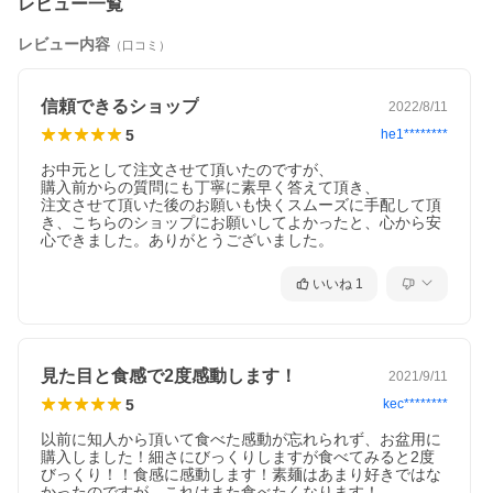
レビュー一覧
レビュー内容
（口コミ）
信頼できるショップ
2022/8/11
5
he1********
お中元として注文させて頂いたのですが、

購入前からの質問にも丁寧に素早く答えて頂き、

注文させて頂いた後のお願いも快くスムーズに手配して頂
き、こちらのショップにお願いしてよかったと、心から安
心できました。ありがとうございました。
いいね
1
見た目と食感で2度感動します！
2021/9/11
5
kec********
以前に知人から頂いて食べた感動が忘れられず、お盆用に
購入しました！細さにびっくりしますが食べてみると2度
びっくり！！食感に感動します！素麺はあまり好きではな
かったのですが、これはまた食べたくなります！