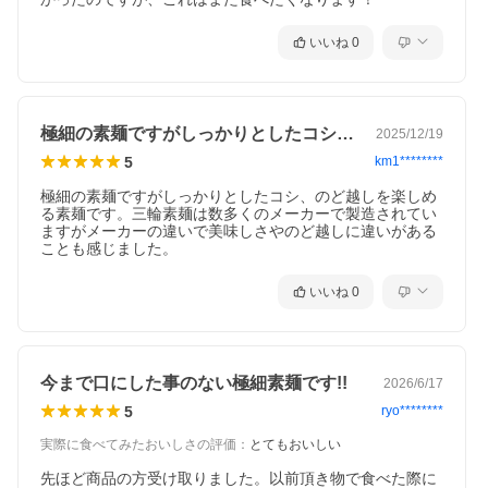
いいね
0
極細の素麺ですがしっかりとしたコシ、の…
2025/12/19
5
km1********
極細の素麺ですがしっかりとしたコシ、のど越しを楽しめ
る素麺です。三輪素麺は数多くのメーカーで製造されてい
ますがメーカーの違いで美味しさやのど越しに違いがある
ことも感じました。
いいね
0
今まで口にした事のない極細素麺です!!
2026/6/17
5
ryo********
実際に食べてみたおいしさの評価
：
とてもおいしい
先ほど商品の方受け取りました。以前頂き物で食べた際に