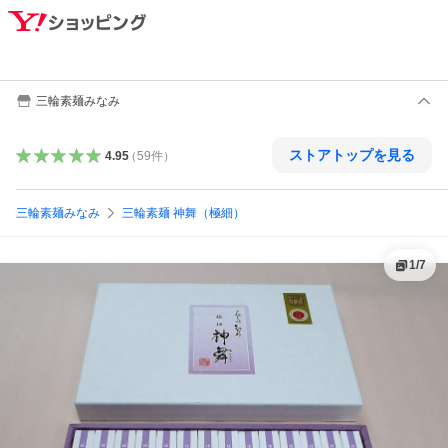
三輪素麺みなみ
ストアトップを見る
4.95
（
59
件
）
三輪素麺みなみ
三輪素麺 神舞（極細）
1
/
7