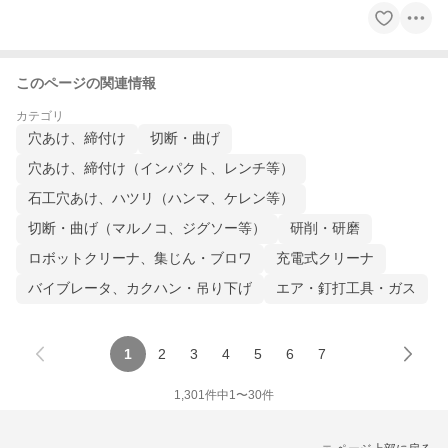
このページの関連情報
カテゴリ
穴あけ、締付け
切断・曲げ
穴あけ、締付け（インパクト、レンチ等）
石工穴あけ、ハツリ（ハンマ、ケレン等）
切断・曲げ（マルノコ、ジグソー等）
研削・研磨
ロボットクリーナ、集じん・ブロワ
充電式クリーナ
バイブレータ、カクハン・吊り下げ
エア・釘打工具・ガス
1
2
3
4
5
6
7
1,301
件中
1
〜
30
件