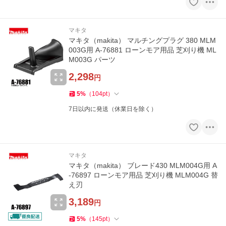
マキタ
マキタ（makita） マルチングプラグ 380 MLM
003G用 A-76881 ローンモア用品 芝刈り機 ML
M003G パーツ
2,298
円
5
%
（
104
pt
）
7日以内に発送（休業日を除く）
マキタ
マキタ（makita） ブレード430 MLM004G用 A
-76897 ローンモア用品 芝刈り機 MLM004G 替
え刃
3,189
円
5
%
（
145
pt
）