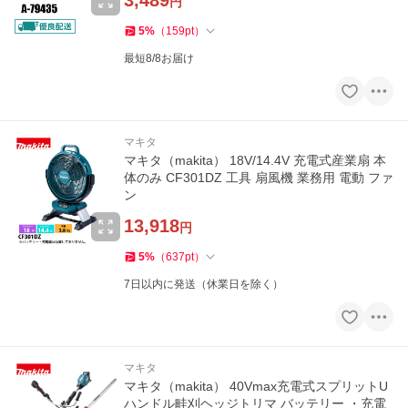
3,489
円
5
%
（
159
pt
）
最短8/8お届け
マキタ
マキタ（makita） 18V/14.4V 充電式産業扇 本
体のみ CF301DZ 工具 扇風機 業務用 電動 ファ
ン
13,918
円
5
%
（
637
pt
）
7日以内に発送（休業日を除く）
マキタ
マキタ（makita） 40Vmax充電式スプリットU
ハンドル畦刈ヘッジトリマ バッテリー ・充電