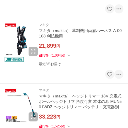
マキタ
マキタ（makita） 草刈機用両肩ハーネス A-00
108 刈払機用
21,899
円
5
%
（
1,004
pt
）
最短8/8お届け
マキタ
マキタ（makita） ヘッジトリマー 18V 充電式
ポールヘッジトリマ 角度可変 本体のみ MUN5
01WDZ ヘッジトリマー バッテリ・充電器別売
電動 高枝
33,223
円
5
%
（
1,525
pt
）