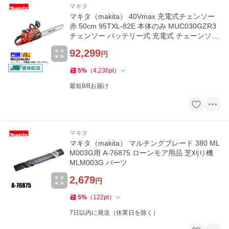
マキタ
マキタ（makita） 40Vmax 充電式チェンソー
赤 50cm 95TXL-82E 本体のみ MUC030GZR3
チェンソー バッテリー式 充電式 チェーンソー
電動 ハイパワー
92,299
円
5
%
（
4,236
pt
）
最短8/8お届け
マキタ
マキタ（makita） マルチングブレード 380 ML
M003G用 A-76875 ローンモア用品 芝刈り機
MLM003G パーツ
2,679
円
5
%
（
122
pt
）
7日以内に発送（休業日を除く）