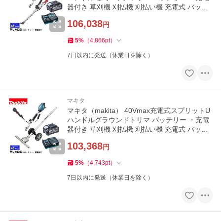
器付き 草刈機 刈払機 刈払い機 充電式 バッテ
リー式
106,038
円
5
%
（
4,866
pt
）
7日以内に発送（休業日を除く）
マキタ
マキタ（makita） 40Vmax充電式スプリットU
ハンドルグラウンドトリマ バッテリー ・充電
器付き 草刈機 刈払機 刈払い機 充電式 バッテ
リー式
103,368
円
5
%
（
4,743
pt
）
7日以内に発送（休業日を除く）