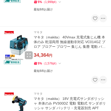
5
%
（
1,999
pt
）
最短8/8お届け
マキタ
マキタ（makita） 40Vmax 充電式集じん機 本
体のみ 乾湿両用 無線連動非対応 VC014GZ ブ
ロア ブロアー ブロワー 集じん 集塵 電動 バッ
テリ・充電器別売
34,364
円
5
%
（
1,576
pt
）
最短8/8お届け
マキタ
マキタ（makita） 18V 充電式サンダポリッシ
ャ 本体のみ PV300DZ 電動 電動式 サンダポリ
ッシャ サンダ バッテリ・充電器別売 APT