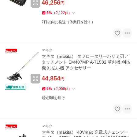
46,256
円
5
%
（
2,122
pt
）
7日以内に発送（休業日を除く）
マキタ
マキタ（makita） タフロータリーハサミ刃ア
タッチメント EM407MP A-71582 草刈機 刈払
機 刈払い機 アクセサリー
44,854
円
5
%
（
2,058
pt
）
最短8/8お届け
マキタ
マキタ（makita） 40Vmax 充電式チェンソー