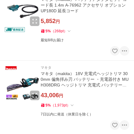
ード長 1.4m A-76962 アクセサリ オプション
UP180D 延長コード
5,852
円
5
%
（
268
pt
）
最短8/8お届け
マキタ
マキタ（makita） 18V 充電式ヘッジトリマ 30
0mm 偏角拝み刃 バッテリー ・充電器付き MU
H308DRG ヘッジトリマ 充電式 バッテリー式
ヘッジトリマー 電動 生垣
43,006
円
5
%
（
1,973
pt
）
7日以内に発送（休業日を除く）