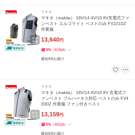
マキタ
マキタ（makita） 18V/14.4V/10.8V充電式ファ
ンベスト エルゴライト ベストのみ FV221DZ
作業服
13,640
円
5
%
（
626
pt
）
最短8/8お届け
マキタ
マキタ（makita） 18V/14.4V/10.8V 充電式フ
ァンベスト フルハーネス対応 ベストのみ FV4
20DZ 作業服 ファン付きベスト
13,159
円
5
%
（
602
pt
）
最短8/8お届け