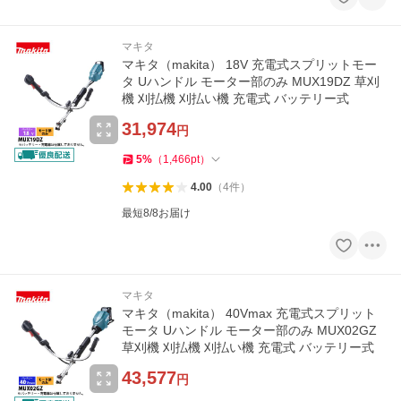
マキタ
マキタ（makita） 18V 充電式スプリットモー
タ Uハンドル モーター部のみ MUX19DZ 草刈
機 刈払機 刈払い機 充電式 バッテリー式
31,974
円
5
%
（
1,466
pt
）
4.00
（
4
件
）
最短8/8お届け
マキタ
マキタ（makita） 40Vmax 充電式スプリット
モータ Uハンドル モーター部のみ MUX02GZ
草刈機 刈払機 刈払い機 充電式 バッテリー式
43,577
円