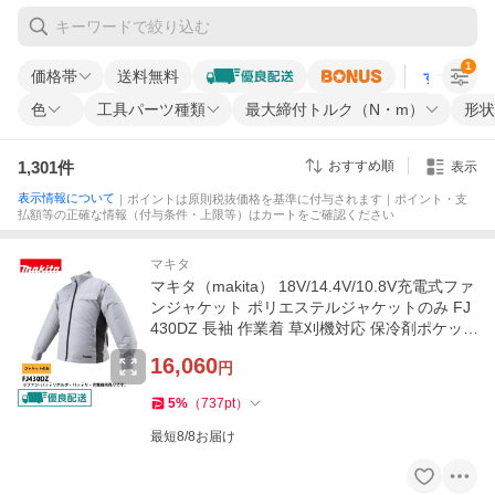
1
価格帯
送料無料
すべての条
色
工具パーツ種類
最大締付トルク（N・m）
形状
1,301
件
おすすめ順
表示
表示情報について
｜ポイントは原則税抜価格を基準に付与されます｜ポイント・支
払額等の正確な情報（付与条件・上限等）はカートをご確認ください
マキタ
マキタ（makita） 18V/14.4V/10.8V充電式ファ
ンジャケット ポリエステルジャケットのみ FJ
430DZ 長袖 作業着 草刈機対応 保冷剤ポケッ
ト付き 洗い替え用
16,060
円
5
%
（
737
pt
）
最短8/8お届け