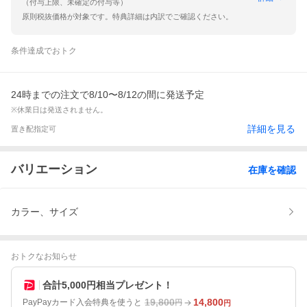
（付与上限、未確定の付与等）
原則税抜価格が対象です。特典詳細は内訳でご確認ください。
条件達成でおトク
24時までの注文で8/10〜8/12の間に発送予定
※休業日は発送されません。
詳細を見る
置き配指定可
バリエーション
在庫を確認
カラー、サイズ
おトクなお知らせ
合計5,000円相当プレゼント！
19,800
14,800
PayPayカード入会特典を使うと
円
円