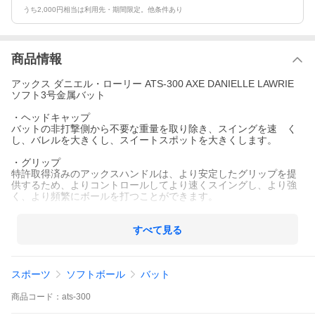
うち2,000円相当は利用先・期間限定。他条件あり
商品情報
アックス ダニエル・ローリー ATS-300 AXE DANIELLE LAWRIE
ソフト3号金属バット
・ヘッドキャップ
バットの非打撃側から不要な重量を取り除き、スイングを速 く
し、バレルを大きくし、スイートスポットを大きくします。
・グリップ
特許取得済みのアックスハンドルは、より安定したグリップを提
供するため、よりコントロールしてより速くスイングし、より強
く、より頻繁にボールを打つことができます。
・メーカー名：アックス（AXE）
・商品名：アックス ダニエル・ローリー（AXE DANIELLE LAWRI
すべて見る
E）
・モデル名：ATS-300
・サイズ：
スポーツ
ソフトボール
バット
33.0in（約84cm/660g平均）
33.5in（約85cm/730g平均）
34.0in（約86cm/790g平均）
商品
コード：
ats-300
・直径：57mm