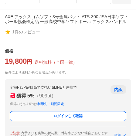
AXE アックスゴムソフト3号金属バット ATS-300 JSA日本ソフト
ボール協会検定品 一般高校中学ソフトボール アックスハンドル
1
件のレビュー
価格
19,800
円
送料無料
（
全国一律
）
条件により送料が異なる場合があります。
全額PayPay残高で支払い&LINEと連携で
内訳
獲得
5
%
（
909
pt）
獲得のうち4.5%は
利用先・期間限定
ログインして確認
ご注意
表示よりも実際の付与数・付与率が少ない場合があります
詳細