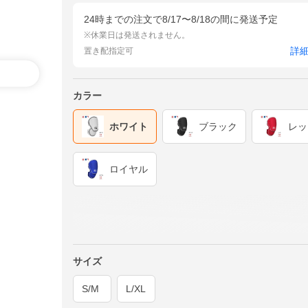
24時までの注文で8/17〜8/18の間に発送予定
※休業日は発送されません。
詳
置き配指定可
カラー
ホワイト
ブラック
レッ
ロイヤル
サイズ
S/M
L/XL