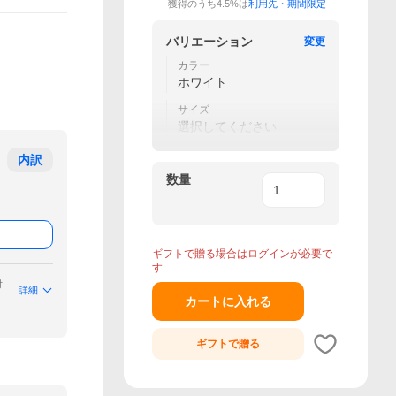
獲得のうち4.5%は
利用先・期間限定
バリエーション
変更
カラー
ホワイト
サイズ
選択してください
内訳
数量
ギフトで贈る場合はログインが必要で
す
付
詳細
カートに入れる
ギフトで
贈る