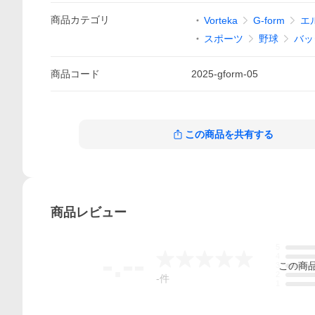
商品
カテゴリ
Vorteka
G-form
エ
スポーツ
野球
バッ
商品
コード
2025-gform-05
この商品を共有する
商品
レビュー
5
-.--
4
この
商
3
2
-
件
1