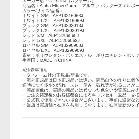
メーカー名：G-FORM（Gフォーム）
商品名：Alpha Elbow Guard アルファ バッターズエル
カラー/サイズ/品番：
ホワイト S/M AEP13216068J
ホワイト L/XL AEP13216069J
ブラック S/M AEP13202018J
ブラック L/XL AEP13202019J
レッド S/M AEP13286868J
レッド L/XL AEP13286869J
ロイヤル S/M AEP13290908J
ロイヤル L/XL AEP13290909J
素材：ポリウレタン・ポリエステル・ポリエチレン・ポリ
生産国：MADE in CHINA
※注意事項※
・Gフォーム社の正規品/新品です。
・海外正規品は日本正規品とは違い、商品自体の作りに個
送時につく多少の汚れ・スレ・傷み・破れ等があることが
・商品画像は、実際の商品とは異なった色合いや質感にみ
・ご注文確定後のお客様都合によるキャンセル・返品・交
・公式戦で使用できない場合がございます。事前に連盟な
・当店は実店舗と在庫を共用しております。在庫更新のタ