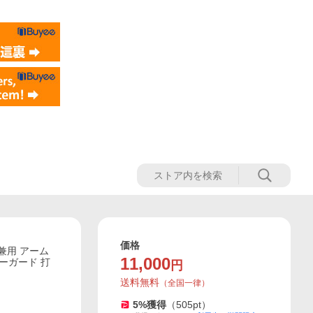
価格
兼用 アーム
11,000
ーガード 打
円
送料無料
（
全国一律
）
5
%獲得
（
505
pt）