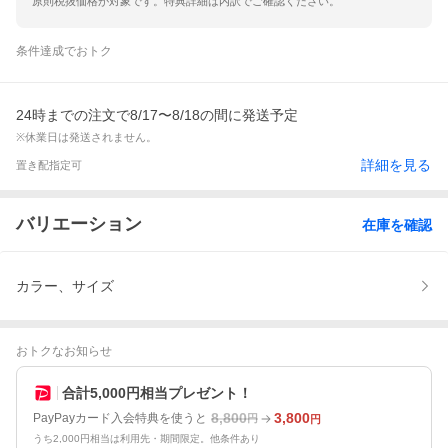
原則税抜価格が対象です。特典詳細は内訳でご確認ください。
条件達成でおトク
24時までの注文で8/17〜8/18の間に発送予定
※休業日は発送されません。
詳細を見る
置き配指定可
バリエーション
在庫を確認
カラー、サイズ
おトクなお知らせ
合計5,000円相当プレゼント！
8,800
3,800
PayPayカード入会特典を使うと
円
円
うち2,000円相当は利用先・期間限定。他条件あり