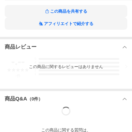
受けできません。
・公式戦で使用できない場合がございます。事前に連盟などにお
問い合わせご確認の上、お買い求めください。
この商品を共有する
・当店は実店舗と在庫を共用しております。在庫更新のタイムラ
グの為に販売できない可能性があります。
アフィリエイトで紹介する
商品レビュー
-.--
5
4
この
商品
に関するレビューはありません
3
2
1
-
件
商品Q&A
（
0
件）
この
商品
に関する質問は、