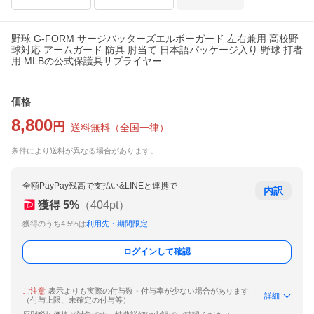
野球 G-FORM サージバッターズエルボーガード 左右兼用 高校野
球対応 アームガード 防具 肘当て 日本語パッケージ入り 野球 打者
用 MLBの公式保護具サプライヤー
価格
8,800
円
送料無料
（
全国一律
）
条件により送料が異なる場合があります。
全額PayPay残高で支払い&LINEと連携で
内訳
獲得
5
%
（
404
pt）
獲得のうち4.5%は
利用先・期間限定
ログインして確認
ご注意
表示よりも実際の付与数・付与率が少ない場合があります
詳細
（付与上限、未確定の付与等）