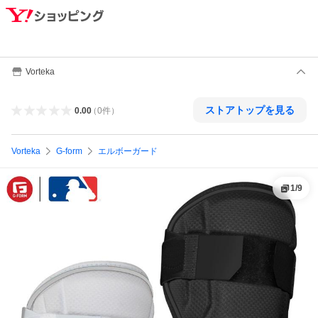
Vorteka
ストアトップを見る
0.00
（
0
件
）
Vorteka
G-form
エルボーガード
1
/
9