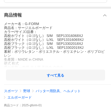
商品情報
メーカー名：G-FORM
商品名：サージエルボーガード
カラー/サイズ/品番：
高校ホワイト（ロゴなし） S/M SEP13316068XJ
高校ホワイト（ロゴなし） L/XL SEP13316069XJ
高校ブラック（ロゴなし） S/M SEP13302018XJ
高校ブラック（ロゴなし） L/XL SEP13302019XJ
素材：ポリウレタン・ポリエステル・ポリエチレン・ポリプロピ
レン
生産国：MADE in CHINA
硬式 軟式
男女兼用 一般用 大人用 高校生 中学生
※注意事項※
すべて見る
・Gフォーム社の正規品/新品です。
・海外正規品は日本正規品とは違い、商品自体の作りに個体差が
あったり、縫製の粗さ・糸のほつれ・汚れ・スレ等の雑な部分が
スポーツ
野球
バッター用防具、ヘルメット
あったり、輸送時につく多少の汚れ・スレ・傷み・破れ等がある
ことがございます。
エルボーガード
・商品画像は、実際の商品とは異なった色合いや質感にみえる場
合がございます。
商品
コード：
2025-gform-01
・ご注文確定後のお客様都合によるキャンセル・返品・交換はお