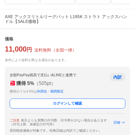
AXE アックスリトルリーグバット L185K ストラト アックスハン
ドル【SALE価格】
価格
11,000
円
送料無料
（
全国一律
）
条件により送料が異なる場合があります。
全額PayPay残高で支払い&LINEと連携で
内訳
獲得
5
%
（
505
pt）
獲得のうち4.5%は
利用先・期間限定
ログインして確認
ご注意
表示よりも実際の付与数・付与率が少ない場合があります
詳細
（付与上限、未確定の付与等）
原則税抜価格が対象です。特典詳細は内訳でご確認ください。