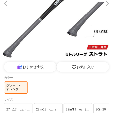
おまかせ比較
お気に入り
カラー
グレー　×　
オレンジ
サイズ
27in/17 oz.（約68cm/実測550g平均）
28in/18 oz.（約71cm/実測570g平均）
29in/19 oz.（約73cm/実測600g平均）