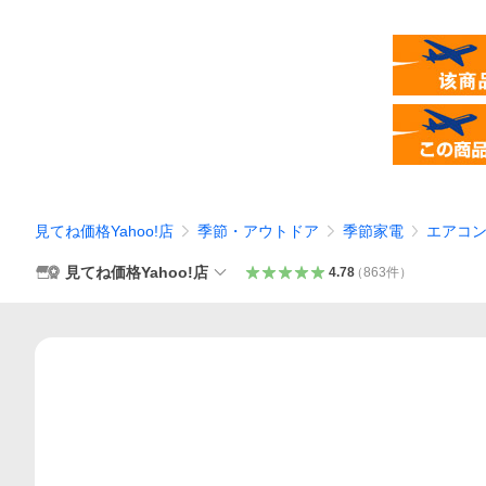
見てね価格Yahoo!店
季節・アウトドア
季節家電
エアコ
見てね価格Yahoo!店
4.78
（
863
件
）