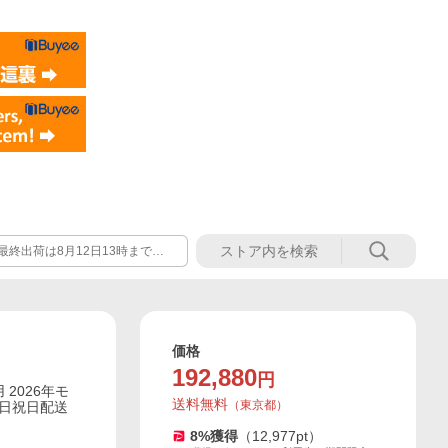
最終出荷は8月12日13時までの
したご注文・お問い合わせ等は8
価格
192,880
円
 2026年モ
送料無料
（
東京都
）
 土日祝日配送
8
%獲得
（
12,977
pt）