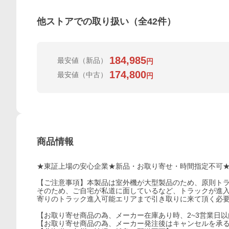
他ストアでの取り扱い（全
42
件）
184,985
最安値
（新品）
円
174,800
最安値
（中古）
円
商品情報
★東証上場の安心企業★新品・お取り寄せ・時間指定不可
【ご注意事項】本製品は室外機が大型製品のため、原則ト
そのため、ご自宅が私道に面しているなど、トラックが進
寄りのトラック進入可能エリアまで引き取りに来て頂く必
【お取り寄せ商品の為、メーカー在庫あり時、2~3営業日
【お取り寄せ商品の為、メーカー発注後はキャンセルを承