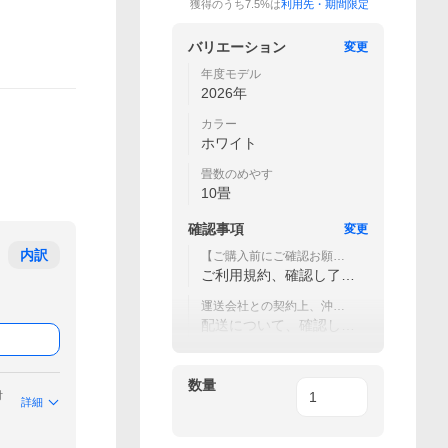
獲得のうち7.5%は
利用先・期間限定
バリエーション
変更
年度モデル
2026年
カラー
ホワイト
畳数のめやす
10畳
確認事項
変更
内訳
【ご購入前にご確認お願い
致します】当店ご利用規約
ご利用規約、確認し了承
について
致しました。
運送会社との契約上、沖
縄・離島への配送は行って
配送について、確認し了
おりません
承致しました。
数量
付
詳細