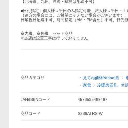
【北海道、九州、沖縄・離島は配送不可】
■日付指定：個人様→平日のみ指定可能、法人様→平日・土
（遠方の場合には、ご希望にそえない場合がございます）
日曜祝日配送不可、時間指定（AM・PM含め）不可、軒先
室内機、室外機 セット商品
※当店は設置工事は行っておりません
商品
カテゴリ
見てね価格Yahoo!店
家電
冷暖房器具、空
JAN/ISBNコード
4573535489467
商品
コード
S286ATRS-W