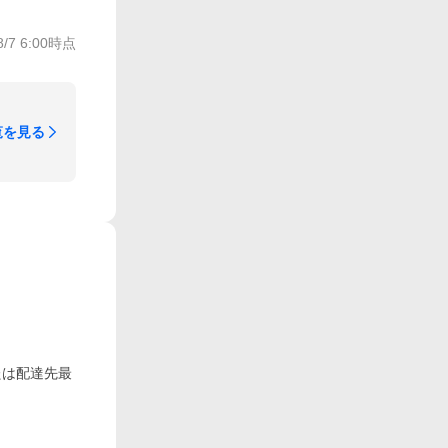
8/7 6:00
時点
覧を見る
たは配達先最