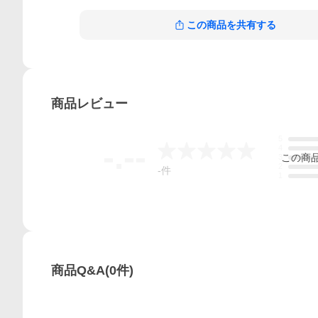
この商品を共有する
商品
レビュー
5
-.--
4
この
商
3
2
-
件
1
商品Q&A
(
0
件)