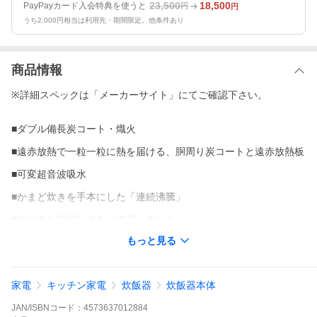
23,500
18,500
PayPayカード入会特典を使うと
円
円
うち2,000円相当は利用先・期間限定。他条件あり
商品情報
※詳細スペックは「メーカーサイト」にてご確認下さい。
■ダブル備長炭コート・熾火
■遠赤放熱で一粒一粒に熱を届ける、胴周り炭コートと遠赤放熱板
■可変超音波吸水
■かまど炊きを手本にした「連続沸騰」
■大火力を後押しする「内釜・内ぶた」
もっと見る
■繊細な火加減のコントロール「ダイレクトセンサー」
家電
キッチン家電
炊飯器
炊飯器本体
[関連商品]NJ-VP10、NJ-VP10G、NJ-VV10F、NJ-VX10F、NJ-SV
06R、NJ-VED10 NJ-VP10G
JAN/ISBNコード：
4573637012884
※詳細スペックは「メーカーサイト」にてご確認下さい。