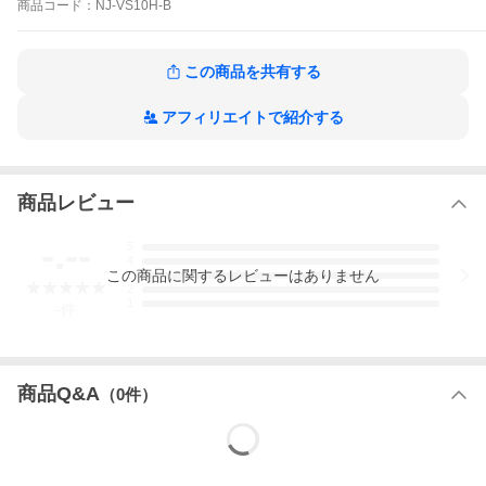
商品
コード：
NJ-VS10H-B
■ダブル備長炭コート・熾火
2層厚釜をダブル備長炭コートすることで、大火力を実現。「炭」
この商品を共有する
の力でごはんをふっくら炊き上げます
■遠赤放熱で一粒一粒に熱を届ける、胴周り炭コートと遠赤放熱板
アフィリエイトで紹介する
胴周り、放熱板を炭コートすることで、ごはん全体を包み込むよ
うに遠赤外線を放射します。
■可変超音波吸水
超音波振動で吸水を促し、浸け置きなしでも、ふっくら炊けま
商品レビュー
す。
設定した炊き方に合わせて超音波を調整します。
-.--
5
4
■かまど炊きを手本にした「連続沸騰」
この
商品
に関するレビューはありません
3
ふきこぼれるほどの大火力で一気に温度を上げ、連続した沸騰を
2
キープ。強火を絶やさず、じっくり熱を伝え、お米のうまみを引
1
-
件
き出します。
■大火力を後押しする「内釜・内ぶた」
・大火力でつつみこむ七重全面加熱
全方向から内釜を包み込む七重のヒーターで、お米全体に熱を伝
商品Q&A
（
0
件）
え、しっかりと粒感を立たせます。
・内蔵カートリッジ
大容量のカートリッジで大火力でもふきこぼさず、「おねば」か
らうまみだけをごはんに還元。連続沸騰を実現。