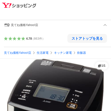
見てね価格Yahoo!店
ストアトップを見る
4.78
（
863
件
）
見てね価格Yahoo!店
生活家電
キッチン家電
炊飯器
1
/
1