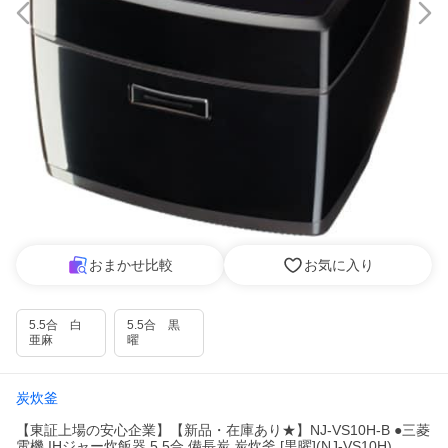
おまかせ比較
お気に入り
5.5合 白
5.5合 黒
亜麻
曜
炭炊釜
【東証上場の安心企業】【新品・在庫あり★】NJ-VS10H-B ●三菱
電機 IHジャー炊飯器 5.5合 備長炭 炭炊釜 [黒曜](NJ-VS10H)