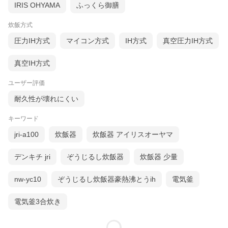
IRIS OHYAMA
ふっくら御膳
炊飯方式
圧力IH方式
マイコン方式
IH方式
真空圧力IH方式
真空IH方式
ユーザー評価
耐久性が壊れにくい
キーワード
jri-a100
炊飯器
炊飯器 アイリスオーヤマ
デンキチ jri
ぞうじるし炊飯器
炊飯器 少量
nw-yc10
ぞうじるし炊飯器豪熱沸とうih
電気釜
電気釜3合炊き