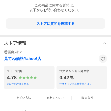
■繊細な火加減のコントロール「ダイレクトセンサー」
この
商品
に関する質問は、
合数や温度に応じて適切な火加減をするために、センサーが直接
沸騰の温度を検知！繊細な火加減のコントロールでおいしいごは
以下からお問い合わせください。
んに仕上げます。
ストアに質問を投稿する
【仕様】
・内釜：炭炊釜内釜
・内釜厚さ：2.0mm（2層厚釜）
・内面（フッ素）コート：100万回洗米ハードコート
ストア情報
・外面コート：ダブル備長炭コート 熾火
・胴周り炭コート：○
・放熱板（内ぶた）炭コート：○
・連続沸騰：○
見てね価格Yahoo!店
・ヒーター（全面加熱）：7重
・断熱：1層（断熱材1）
・ダイレクトセンサー：○
ストア評価
注文キャンセル発生率
・超音波吸水：可変
・洗う部品点数：2点（内釜、内ぶた）
4.78
0.42％
・最大消費電力：1210W
863
件の評価を見る
注文キャンセル発生率とは？
・1回あたりの炊飯時消費電力量：161.9Wh/回（白米 ふつう）
・1時間あたりの保温時消費電力量：17.2Wh
・外形寸法〈幅×奥行×高さ/ふた開け時高さ〉237×293×227/439m
m
支払い方法
送料について
販売条件
・質量：約4.8kg