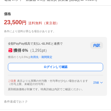
価格
23,500
円
送料無料
（
東京都
）
条件により送料が異なる場合があります。
全額PayPay残高で支払い&LINEと連携で
内訳
獲得
6
%
（
1,291
pt）
獲得のうち5.5%は
利用先・期間限定
ログインして確認
ご注意
表示よりも実際の付与数・付与率が少ない場合があります
詳細
（付与上限、未確定の付与等）
原則税抜価格が対象です。特典詳細は内訳でご確認ください。
条件達成でおトク