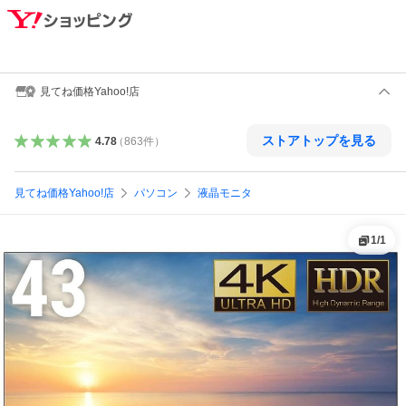
見てね価格Yahoo!店
ストアトップを見る
4.78
（
863
件
）
見てね価格Yahoo!店
パソコン
液晶モニタ
1
/
1