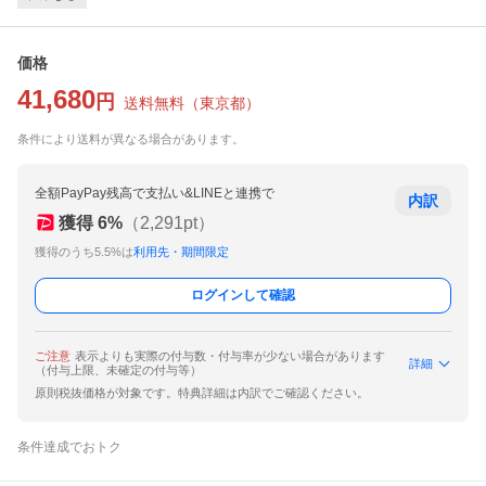
価格
41,680
円
送料無料
（
東京都
）
条件により送料が異なる場合があります。
全額PayPay残高で支払い&LINEと連携で
内訳
獲得
6
%
（
2,291
pt）
獲得のうち5.5%は
利用先・期間限定
ログインして確認
ご注意
表示よりも実際の付与数・付与率が少ない場合があります
詳細
（付与上限、未確定の付与等）
原則税抜価格が対象です。特典詳細は内訳でご確認ください。
条件達成でおトク