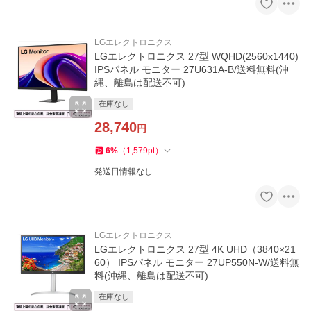
LGエレクトロニクス
LGエレクトロニクス 27型 WQHD(2560x1440)
IPSパネル モニター 27U631A-B/送料無料(沖
縄、離島は配送不可)
在庫なし
28,740
円
6
%
（
1,579
pt
）
発送日情報なし
LGエレクトロニクス
LGエレクトロニクス 27型 4K UHD（3840×21
60） IPSパネル モニター 27UP550N-W/送料無
料(沖縄、離島は配送不可)
在庫なし