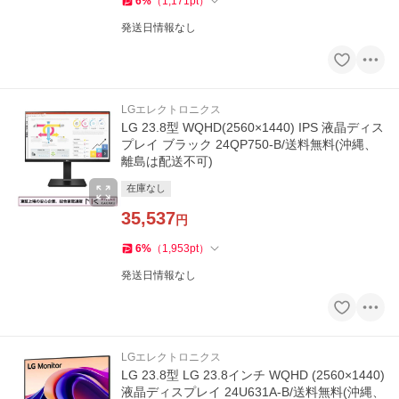
6
%
（
1,171
pt
）
発送日情報なし
LGエレクトロニクス
LG 23.8型 WQHD(2560×1440) IPS 液晶ディス
プレイ ブラック 24QP750-B/送料無料(沖縄、
離島は配送不可)
在庫なし
35,537
円
6
%
（
1,953
pt
）
発送日情報なし
LGエレクトロニクス
LG 23.8型 LG 23.8インチ WQHD (2560×1440)
液晶ディスプレイ 24U631A-B/送料無料(沖縄、