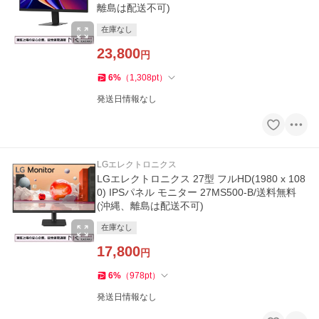
離島は配送不可)
在庫なし
23,800
円
6
%
（
1,308
pt
）
発送日情報なし
LGエレクトロニクス
LGエレクトロニクス 27型 フルHD(1980 x 108
0) IPSパネル モニター 27MS500-B/送料無料
(沖縄、離島は配送不可)
在庫なし
17,800
円
6
%
（
978
pt
）
発送日情報なし