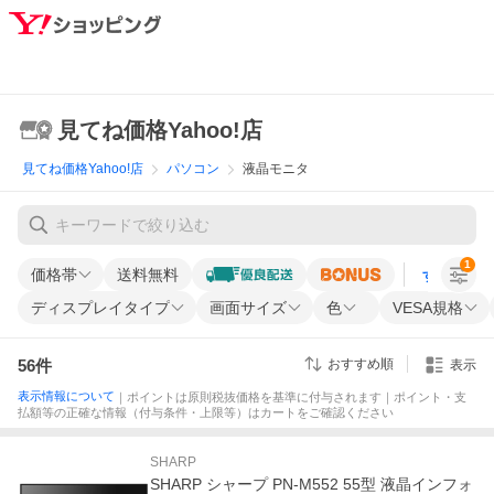
見てね価格Yahoo!店
見てね価格Yahoo!店
パソコン
液晶モニタ
1
価格帯
送料無料
すべての条
ディスプレイタイプ
画面サイズ
色
VESA規格
56
件
おすすめ順
表示
表示情報について
｜ポイントは原則税抜価格を基準に付与されます｜ポイント・支
払額等の正確な情報（付与条件・上限等）はカートをご確認ください
SHARP
SHARP シャープ PN-M552 55型 液晶インフォ