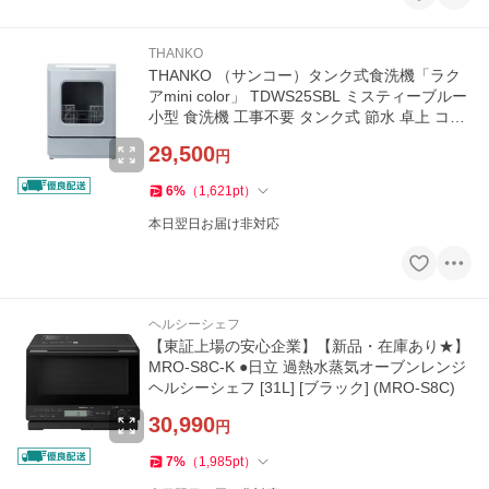
THANKO
THANKO （サンコー）タンク式食洗機「ラク
アmini color」 TDWS25SBL ミスティーブルー
小型 食洗機 工事不要 タンク式 節水 卓上 コン
パクト 1〜2人用
29,500
円
6
%
（
1,621
pt
）
本日翌日お届け非対応
ヘルシーシェフ
【東証上場の安心企業】【新品・在庫あり★】
MRO-S8C-K ●日立 過熱水蒸気オーブンレンジ
ヘルシーシェフ [31L] [ブラック] (MRO-S8C)
30,990
円
7
%
（
1,985
pt
）