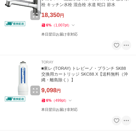
栓 キッチン水栓 混合栓 水道 蛇口 節水
18,350
円
6
%
（
1,007
pt
）
本日翌日お届け非対応
TORAY
■東レ (TORAY) トレビーノ・ブランチ SK88
交換用カートリッジ SKC88.X【送料無料（沖
縄・離島除く）】
9,098
円
6
%
（
499
pt
）
本日翌日お届け非対応