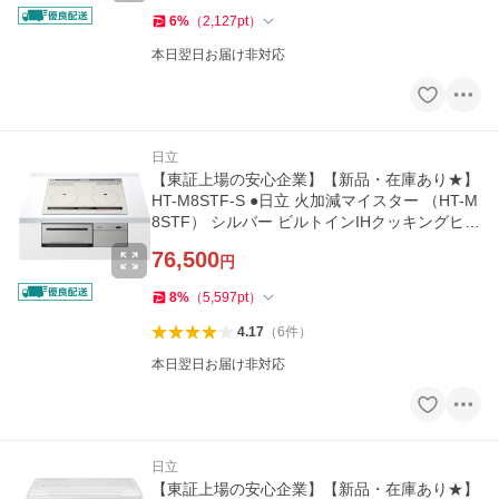
6
%
（
2,127
pt
）
本日翌日お届け非対応
日立
【東証上場の安心企業】【新品・在庫あり★】
HT-M8STF-S ●日立 火加減マイスター （HT-M
8STF） シルバー ビルトインIHクッキングヒー
ター 60cm幅 IH3口
76,500
円
8
%
（
5,597
pt
）
4.17
（
6
件
）
本日翌日お届け非対応
日立
【東証上場の安心企業】【新品・在庫あり★】