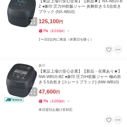
【東証上場の安心企業】【新品★】NX-AB10-B
Z ●象印 圧力IH炊飯ジャー 炎舞炊き 5.5合炊き
ブラック (NX-AB10)
125,100
円
7
%
（
8,016
pt
）
1〜3日以内に発送（休業日を除く）
象印
【東証上場の安心企業】【新品・在庫あり★】
NW-WB10-BZ ●象印 圧力IH炊飯ジャー 極め炊
き 5.5合炊き [スレートブラック] (NW-WB10)
47,600
円
7
%
（
3,050
pt
）
本日翌日お届け非対応