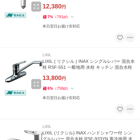
12,380
円
7
%
（
791
pt
）
本日翌日お届け非対応
LIXIL
LIXIL ( リクシル ) INAX シングルレバー 混合水
栓 RSF-551 一般地用 水栓 キッチン 混合水栓
13,800
円
6
%
（
758
pt
）
本日翌日お届け非対応
LIXIL
LIXIL (リクシル) INAX ハンドシャワー付 シン
グルレバー 混合水栓 RSF-933YN 寒冷地用 水