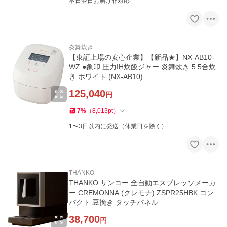
本日翌日お届け非対応
炎舞炊き
【東証上場の安心企業】【新品★】NX-AB10-
WZ ●象印 圧力IH炊飯ジャー 炎舞炊き 5.5合炊
き ホワイト (NX-AB10)
125,040
円
7
%
（
8,013
pt
）
1〜3日以内に発送（休業日を除く）
THANKO
THANKO サンコー 全自動エスプレッソメーカ
ー CREMONNA (クレモナ) ZSPR25HBK コン
パクト 豆挽き タッチパネル
38,700
円