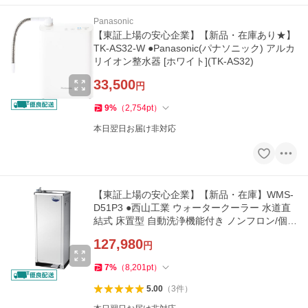
Panasonic
【東証上場の安心企業】【新品・在庫あり★】
TK-AS32-W ●Panasonic(パナソニック) アルカ
リイオン整水器 [ホワイト](TK-AS32)
33,500
円
9
%
（
2,754
pt
）
本日翌日お届け非対応
【東証上場の安心企業】【新品・在庫】WMS-
D51P3 ●西山工業 ウォータークーラー 水道直
結式 床置型 自動洗浄機能付き ノンフロン/個人
宅配送不可
127,980
円
7
%
（
8,201
pt
）
5.00
（
3
件
）