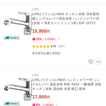
LIXIL
LIXIL(リクシル) INAX キッチン水栓 浄水器内
蔵シングルレバー混合水栓 ハンドシャワー付
(水栓 + 浄水カートリッジ 1本) RJF-1071Y
15,950
円
10
%
（
1,456
pt
）
4.75
（
4
件
）
本日翌日お届け非対応
LIXIL
LIXIL (リクシル) INAX ハンドシャワー付 シン
グルレバー 混合水栓 RSF-933Y 一般地用 水栓
キッチン水栓 混合栓 水道 蛇口 節水
17,800
円
9
%
（
1,464
pt
）