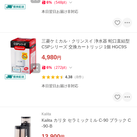
6
%
（
548
pt
）
本日翌日お届け非対応
三菱ケミカル・クリンスイ 浄水器 蛇口直結型
CSPシリーズ 交換カートリッジ 1個 HGC9S
4,980
円
6
%
（
272
pt
）
4.38
（
8
件
）
本日翌日お届け非対応
Kalita
Kalita カリタ セラミックミル C-90 ブラック C
-90-B
13,900