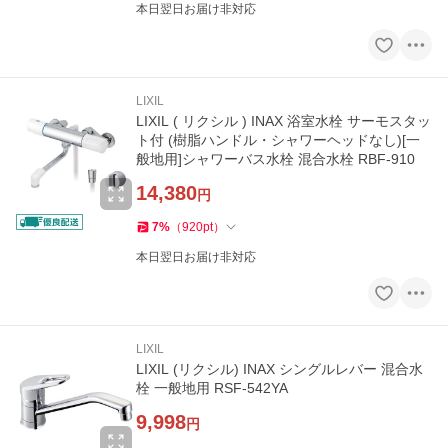
本日翌日お届け非対応
LIXIL
LIXIL ( リクシル ) INAX 浴室水栓 サーモスタッ
ト付 (樹脂ハンドル・シャワーヘッドなし)[一
般地用]シャワーバス水栓 混合水栓 RBF-910
14,380
円
7
%
（
920
pt
）
本日翌日お届け非対応
LIXIL
LIXIL (リクシル) INAX シングルレバー 混合水
栓 一般地用 RSF-542YA
9,998
円