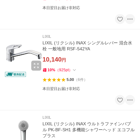
本日翌日お届け非対応
LIXIL
LIXIL (リクシル) INAX シングルレバー 混合水
栓 一般地用 RSF-542YA
10,140
円
10
%
（
925
pt
）
5.00
（
6
件
）
本日翌日お届け非対応
LIXIL
LIXIL (リクシル) INAX ウルトラファインバブ
ル PK-BF-SH1 多機能シャワーヘッド エコフル
プラス