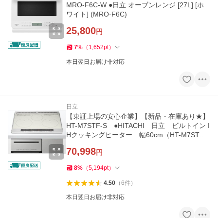
MRO-F6C-W ●日立 オーブンレンジ [27L] [ホ
ワイト] (MRO-F6C)
25,800
円
7
%
（
1,652
pt
）
本日翌日お届け非対応
日立
【東証上場の安心企業】【新品・在庫あり★】
HT-M7STF-S ●HITACHI 日立 ビルトイン I
Hクッキングヒーター 幅60cm（HT-M7ST
F）
70,998
円
8
%
（
5,194
pt
）
4.50
（
6
件
）
本日翌日お届け非対応