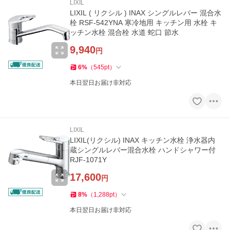
LIXIL
LIXIL ( リクシル ) INAX シングルレバー 混合水
栓 RSF-542YNA 寒冷地用 キッチン用 水栓 キ
ッチン水栓 混合栓 水道 蛇口 節水
9,940
円
6
%
（
545
pt
）
本日翌日お届け非対応
LIXIL
LIXIL(リクシル) INAX キッチン水栓 浄水器内
蔵シングルレバー混合水栓 ハンドシャワー付
RJF-1071Y
17,600
円
8
%
（
1,288
pt
）
本日翌日お届け非対応