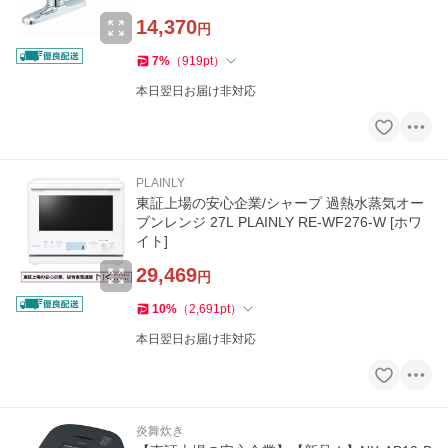
14,370
円
7
%
（
919
pt
）
本日翌日お届け非対応
PLAINLY
東証上場の安心企業/シャープ 過熱水蒸気オー
ブンレンジ 27L PLAINLY RE-WF276-W [ホワ
イト]
29,469
円
10
%
（
2,691
pt
）
本日翌日お届け非対応
炎舞炊き