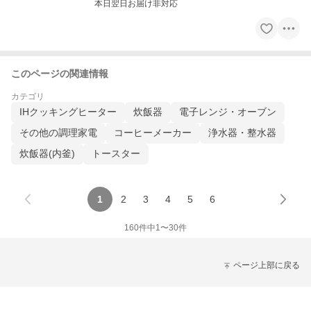
本日翌日お届け非対応
このページの関連情報
カテゴリ
IHクッキングヒーター
炊飯器
電子レンジ・オーブン
その他の調理家電
コーヒーメーカー
浄水器・整水器
炊飯器(内釜)
トースター
1
2
3
4
5
6
160
件中
1
〜
30
件
ページ上部に戻る