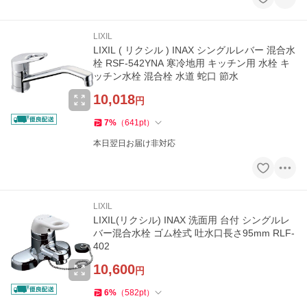
LIXIL
LIXIL ( リクシル ) INAX シングルレバー 混合水
栓 RSF-542YNA 寒冷地用 キッチン用 水栓 キ
ッチン水栓 混合栓 水道 蛇口 節水
10,018
円
7
%
（
641
pt
）
本日翌日お届け非対応
LIXIL
LIXIL(リクシル) INAX 洗面用 台付 シングルレ
バー混合水栓 ゴム栓式 吐水口長さ95mm RLF-
402
10,600
円
6
%
（
582
pt
）