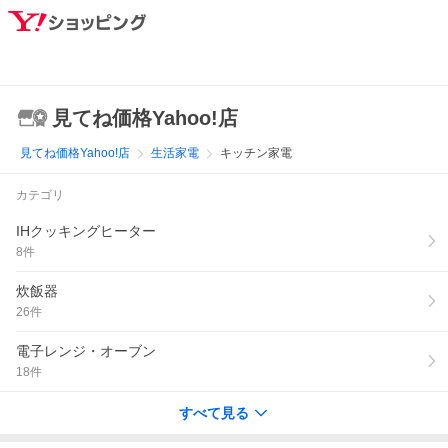
見てね価格Yahoo!店
見てね価格Yahoo!店
生活家電
キッチン家電
カテゴリ
IHクッキングヒーター
8
件
炊飯器
26
件
電子レンジ・オーブン
18
件
すべて見る