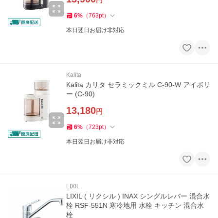
円
6
%
（
763
pt
）
本日翌日お届け非対応
Kalita
Kalita カリタ セラミックミル C-90-W アイボリ
ー (C-90)
13,180
円
6
%
（
723
pt
）
本日翌日お届け非対応
LIXIL
LIXIL ( リクシル ) INAX シングルレバー 混合水
栓 RSF-551N 寒冷地用 水栓 キッチン 混合水
栓