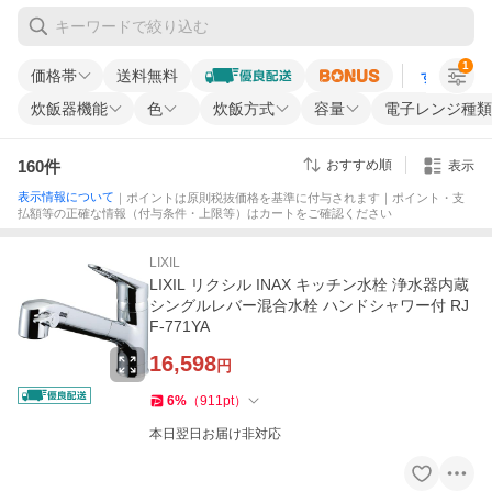
1
価格帯
送料無料
すべての条
炊飯器機能
色
炊飯方式
容量
電子レンジ種類
160
件
おすすめ順
表示
表示情報について
｜ポイントは原則税抜価格を基準に付与されます｜ポイント・支
払額等の正確な情報（付与条件・上限等）はカートをご確認ください
LIXIL
LIXIL リクシル INAX キッチン水栓 浄水器内蔵
シングルレバー混合水栓 ハンドシャワー付 RJ
F-771YA
16,598
円
6
%
（
911
pt
）
本日翌日お届け非対応