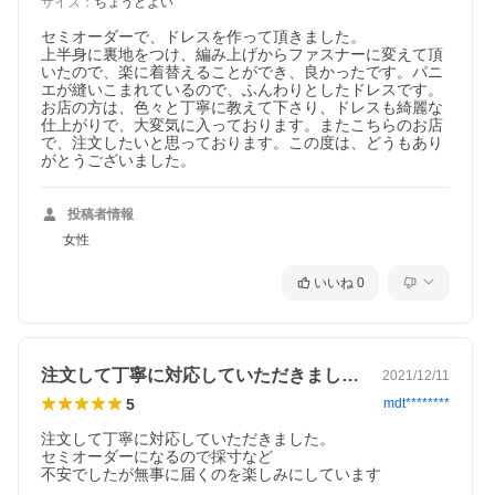
サイズ
：
ちょうどよい
セミオーダーで、ドレスを作って頂きました。

上半身に裏地をつけ、編み上げからファスナーに変えて頂
いたので、楽に着替えることができ、良かったです。パニ
エが縫いこまれているので、ふんわりとしたドレスです。
お店の方は、色々と丁寧に教えて下さり、ドレスも綺麗な
仕上がりで、大変気に入っております。またこちらのお店
で、注文したいと思っております。この度は、どうもあり
がとうございました。
投稿者情報
女性
いいね
0
注文して丁寧に対応していただきました。…
2021/12/11
5
mdt********
☆セミオーダーについて☆
注文して丁寧に対応していただきました。

セミオーダーになるので採寸など

●サイズオーダー：お客様のサイズに合わせて製作することが可
不安でしたが無事に届くのを楽しみにしています
能。注文前に当店までご連絡ください。