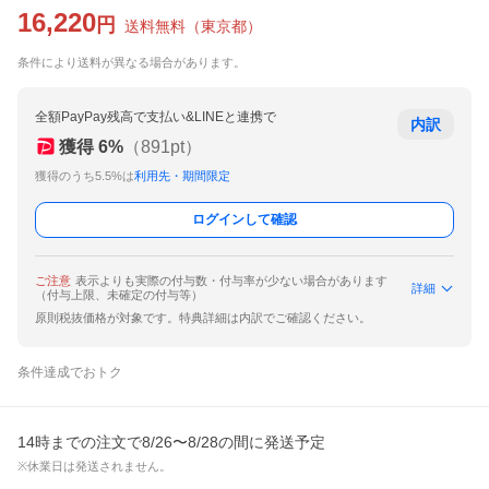
16,220
円
送料無料
（
東京都
）
条件により送料が異なる場合があります。
全額PayPay残高で支払い&LINEと連携で
内訳
獲得
6
%
（
891
pt）
獲得のうち5.5%は
利用先・期間限定
ログインして確認
ご注意
表示よりも実際の付与数・付与率が少ない場合があります
詳細
（付与上限、未確定の付与等）
原則税抜価格が対象です。特典詳細は内訳でご確認ください。
条件達成でおトク
14時までの注文で8/26〜8/28の間に発送予定
※休業日は発送されません。