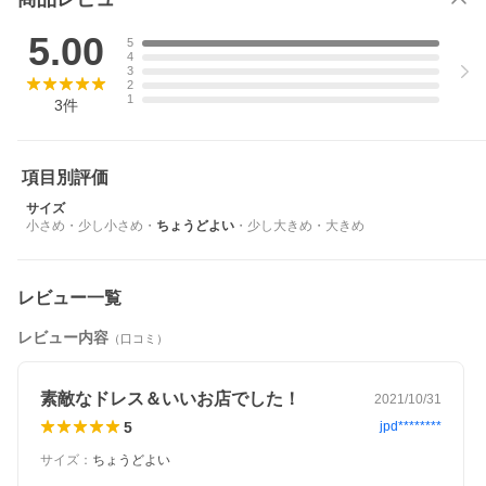
がとうございます。
このたび、当店の商品画像（当店ロゴ入り）を無断で使用した他
店舗の類似商品が流通していることが確認されました。
5.00
5
★★当店の商品画像（ロゴ付き）を無断使用している他店舗の商
4
品は、当店とは一切関係ありません★★
3
2
当店は他店舗の類似品については一切責任を負いかねます。
1
3
件
何卒ご理解のほどよろしくお願い申し上げます。
項目別評価
サイズ
小さめ
・
少し小さめ
・
ちょうどよい
・
少し大きめ
・
大きめ
レビュー一覧
レビュー内容
（口コミ）
素敵なドレス＆いいお店でした！
2021/10/31
5
jpd********
サイズ
：
ちょうどよい