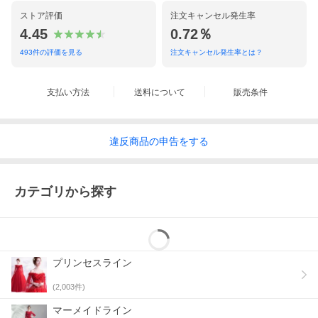
ストア評価
注文キャンセル発生率
4.45
0.72％
493
件の評価を見る
注文キャンセル発生率とは？
支払い方法
送料について
販売条件
違反
商品の
申告をする
【★送料について★】
●送料無料。お届け先が沖縄、離島の場合は送料1000円追加いた
しますので、ご了承ください。
カテゴリから探す
【★納期について★】
●所要時間は、商品内容、在庫状況、祝日により異なる場合がござ
いますので、日数に余裕を持ってご注文お願い致します。お急ぎ
の場合は当店までご連絡ください。
プリンセスライン
【★返品について★】
●返品、交換をご希望の場合は、商品到着後3日以内にご連絡くだ
(
2,003
件)
さい。
●お客様都合による返品につきましては往復送料（最初に発送した
マーメイドライン
送料+返送の送料）はお客様にてご負担いただきます。