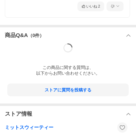
●デザインアレンジ：ファスナー&編み上げ変更、色変更、デコル
いいね
2
テ変更、その他変更、リボンなど追加可能。
●他のご希望がございましたら、メールでご連絡お願い申し上げま
す。
●写真による作るセミオーダーもできます。商品の詳細写真をメー
ルにてご連絡ください。
●セミオーダー商品はご返品、ご交換、発送後のお直しは対応でき
商品Q&A
（
0
件）
兼ねますので、くれぐれもご採寸を慎重に行ってください。
★各バックデザインのメリットとデメリット★
◆ファスナー：サイズ調整不可、着脱は便利。
◆編み上げ：サイズ調整可能、着脱は他人の助けが必要。
◆ファスナー+編み上げ：ウエスト以上編み上げ+ウエスト以下フ
ァスナーです(ウエストサイズ調整不可)。
この
商品
に関する質問は、
以下からお問い合わせください。
ストアに質問を投稿する
ストア情報
ミットスウィーティー