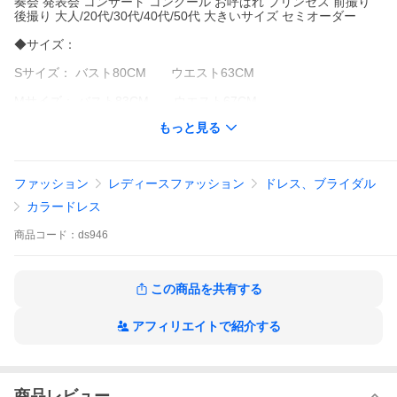
奏会 発表会 コンサート コンクール お呼ばれ プリンセス 前撮り
後撮り 大人/20代/30代/40代/50代 大きいサイズ セミオーダー
◆サイズ：
Sサイズ： バスト80CM ウエスト63CM
Mサイズ： バスト83CM ウエスト67CM
もっと見る
Lサイズ： バスト87CM ウエスト70CM
XLサイズ： バスト90CM ウエスト74CM
ファッション
レディースファッション
ドレス、ブライダル
XXLサイズ： バスト93CM ウエスト76CM
カラードレス
XXXLサイズ：バスト97CM ウエスト80CM
商品
コード：
ds946
★☆★
採寸箇所と☆セミオーダーについて☆情報は商品説明に添付いた
しましたので、ご参考お願い申し上げます。
サイズが心配でございましたら、いつでもご連絡ください、最適
この商品を共有する
なサイズをおすすめ致します。
セミオーダーにする場合はご連絡申し上げます。
アフィリエイトで紹介する
☆★☆
【重要なお知らせ】
平素より「ミットスウィーティー」をご愛顧いただき、誠にあり
商品レビュー