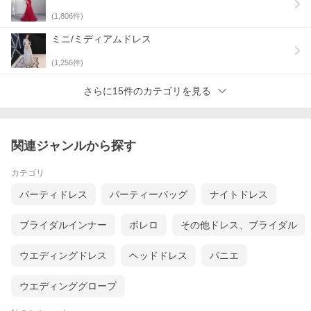
▲明らかな不良が見つかったら、レビューの前に当店にご連絡く
(
1,806
件)
ださい、対応致します。
▲お客様にハッピーな買い物ができるように努めて参りますの
ミニ/ミディアムドレス
で、ご愛顧のほどよろしくお願い致します。m(__)m
(
1,256
件)
Yahoo ミットスウィーティー：
https://shopping.geocities.jp/missswteet1122/
さらに15件のカテゴリを見る
メールアドレス：
meetsweety@outlook.com
関連ジャンルから探す
カテゴリ
パーティドレス
パーティーバッグ
ナイトドレス
ブライダルインナー
ボレロ
その他ドレス、ブライダル
ウエディングドレス
ヘッドドレス
パニエ
ウエディンググローブ