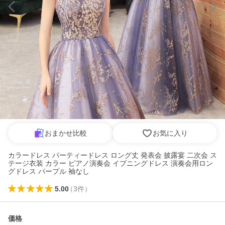
おまかせ比較
お気に入り
カラードレス パーティードレス ロング丈 発表会 披露宴 二次会 ス
テージ衣装 カラー ピアノ演奏会 イブニングドレス 演奏会用ロン
グドレス パープル 袖なし
5.00
（
3
件
）
価格