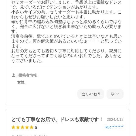
セミオーダーでお願いしました。予想以上に素敵なドレス
で、見ているだけでテンションがあがります。

小さいサイズの為、セミオーダーも本当に助かります。こ
れからもぜひお願いしたいと思います。

確かに背中の編み込み調整はちょっと緩めるくらいではな
く、完全に広げないと脱ぎ着出来ないため助っ人が要りま
す。

演奏会前後、慌てふためいているときには辛いなとも思い
ますので、何か解決策があるといいなぁ・・・と思ってい
ます。

お店の方もとても親切＆丁寧に対応してくださり、親身に
なってくださってすごく感じのいいお店でした。ありがと
うございました。
投稿者情報
女性
いいね
5
とても丁寧なお店で、ドレスも素敵です！
2024/4/12
5
kuc********