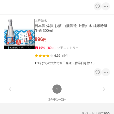
上善如水
日本酒 爆買 お酒 白瀧酒造 上善如水 純米吟醸
生酒 300ml
896
円
10
%
（
80
pt
）
要エントリー
4.20
（
5
件
）
12時までの注文で当日発送（休業日を除く）
1
2
件中
1
〜
2
件
ページ上部に戻る