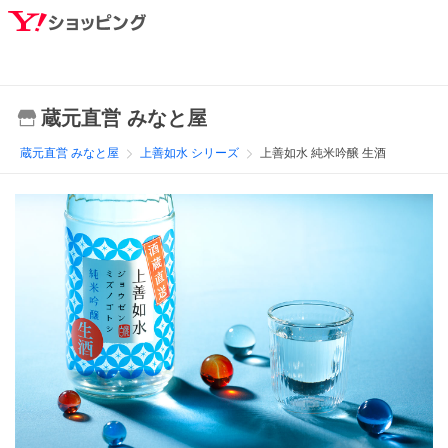
蔵元直営 みなと屋
蔵元直営 みなと屋
上善如水 シリーズ
上善如水 純米吟醸 生酒