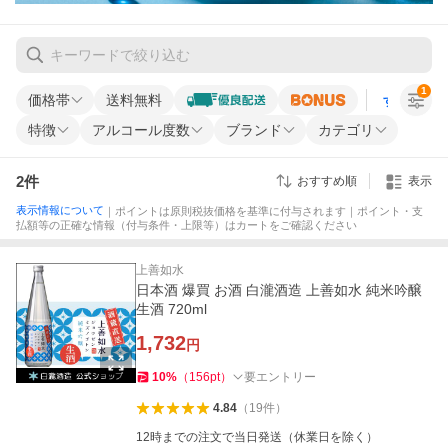
1
価格帯
送料無料
すべての条
特徴
アルコール度数
ブランド
カテゴリ
2
件
おすすめ順
表示
表示情報について
｜ポイントは原則税抜価格を基準に付与されます｜ポイント・支
払額等の正確な情報（付与条件・上限等）はカートをご確認ください
上善如水
日本酒 爆買 お酒 白瀧酒造 上善如水 純米吟醸
生酒 720ml
1,732
円
10
%
（
156
pt
）
要エントリー
4.84
（
19
件
）
12時までの注文で当日発送（休業日を除く）