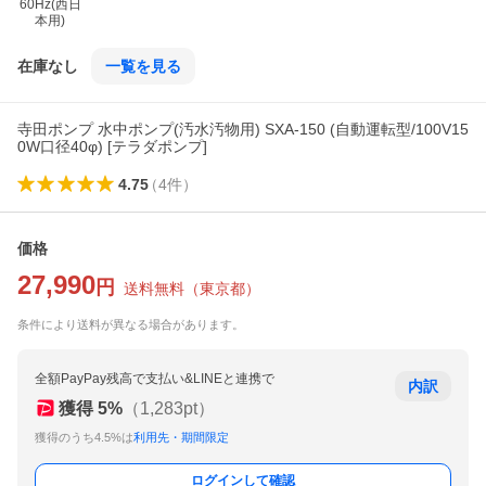
60Hz(西日
本用)
在庫なし
一覧を見る
寺田ポンプ 水中ポンプ(汚水汚物用) SXA-150 (自動運転型/100V15
0W口径40φ) [テラダポンプ]
4.75
（
4
件
）
価格
27,990
円
送料無料
（
東京都
）
条件により送料が異なる場合があります。
全額PayPay残高で支払い&LINEと連携で
内訳
獲得
5
%
（
1,283
pt）
獲得のうち4.5%は
利用先・期間限定
ログインして確認