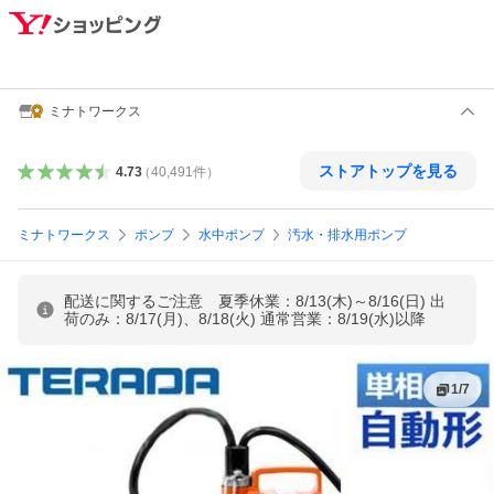
ミナトワークス
ストアトップを見る
4.73
（
40,491
件
）
ミナトワークス
ポンプ
水中ポンプ
汚水・排水用ポンプ
配送に関するご注意 夏季休業：8/13(木)～8/16(日) 出
荷のみ：8/17(月)、8/18(火) 通常営業：8/19(水)以降
1
/
7