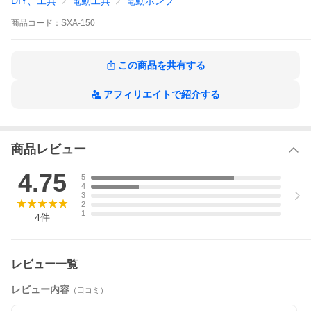
DIY、工具
電動工具
電動ポンプ
す。排水ピットの設備用はもちろん、緊急排水ポンプとしても活
躍します。独自の渦(ボルテックス)発生機構により、ポンプ内の詰
商品
コード：
SXA-150
まりを防止します。モーターに自動焼損防止装置を内蔵していま
すので、安心してご使用頂けます。
■特長
この商品を共有する
アフィリエイトで紹介する
商品レビュー
4.75
5
4
3
2
1
4
件
■仕様
形 式
SXA-150
レビュー一覧
口 径
40mm
吐出量
100L/min
レビュー内容
（口コミ）
揚 程
3.5m