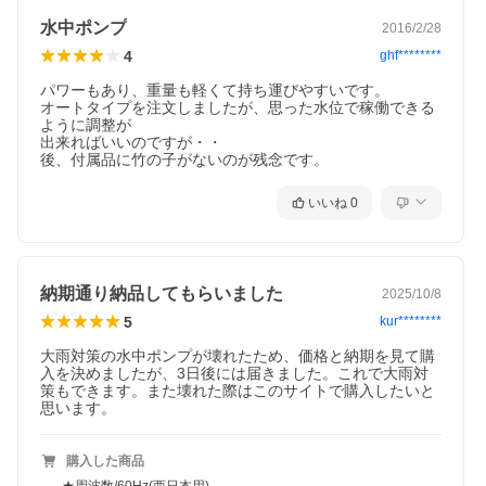
最低停止水位
170mm
水中ポンプ
2016/2/28
最高起動水位
400mm
4
ghf********
電源電圧
単相100V
出 力
150W
パワーもあり、重量も軽くて持ち運びやすいです。

本体寸法
W212×D154×H328mm
オートタイプを注文しましたが、思った水位で稼働できる
ように調整が

ケーブル
VCT0.75mm
2
×4m
出来ればいいのですが・・

重 量
4.8kg
後、付属品に竹の子がないのが残念です。
※寸法はフロート部分を除いたポンプ本体のみの値となります。
いいね
0
納期通り納品してもらいました
2025/10/8
5
kur********
大雨対策の水中ポンプが壊れたため、価格と納期を見て購
入を決めましたが、3日後には届きました。これで大雨対
策もできます。また壊れた際はこのサイトで購入したいと
思います。
購入した商品