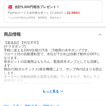
合計5,000円相当プレゼント！
27,990
22,990
PayPayカード入会特典を使うと
円
円
うち2,000円相当は利用先・期間限定。他条件あり
商品情報
【直送品】【代引不可】
[テラダポンプ]
手軽に使える100V仕様の汚水・汚物用の水中ポンプです。
フロート付の自動運転型で、水位が下がれば自動で動作がOFFに
なります。
排水ピットの設備用はもちろん、緊急排水ポンプとしても活躍し
ます。
独自の渦(ボルテックス)発生機構により、ポンプ内の詰まりを防止
します。
モーターに自動焼損防止装置を内蔵していますので、安心してご
使用頂けます。
ボルテックス構造の羽根車で砂まじりの汚水の移送も対応！
テラダ 水中ポンプ(汚水汚物用) SXA-150 (自動運転型/100V150W
もっと見る
口径40φ)
手軽に使える100V仕様の汚水・汚物用の水中ポンプです。フロー
ト付の自動運転型で、水位が下がれば自動で動作がOFFになりま