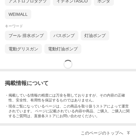
アストロプロダクツ
イチネンTASCO
ホンダ
WEIMALL
キーワード
プール 排水ポンプ
バスポンプ
灯油ポンプ
電動グリスガン
電動灯油ポンプ
掲載情報について
・掲載している情報の精度には万全を期しておりますが、その内容の正確
性、安全性、有用性を保証するものではありません。
・現在ご覧になっているページは、この
商品
を取り扱うストアによって運営
されています。 ページに記載されている内容
や商品、ご購入
、ご購入に関
するご質問は、直接各ストアにお問い合わせください。
このページのトップへ