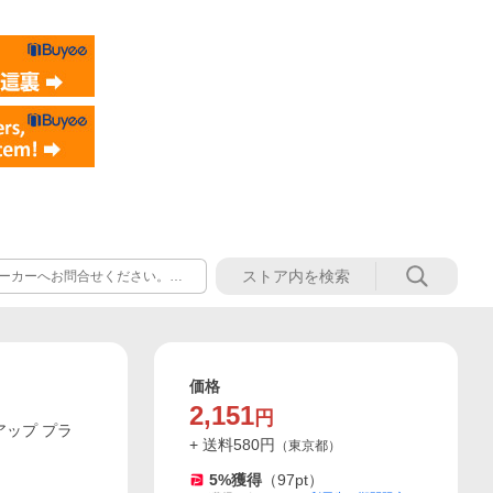
ーカーへお問合せください。修
めください。 ■営業所止めご指
価格
2,151
円
チアップ プラ
+ 送料
580
円
（
東京都
）
5
%獲得
（
97
pt）