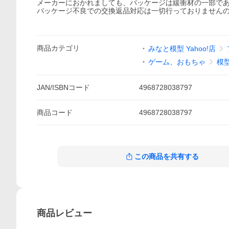
メーカーにおかれましても、パッケージは緩衝材の一部で
パッケージ不良での交換返品対応は一切行っておりません
商品
カテゴリ
みなと模型 Yahoo!店
ゲーム、おもちゃ
模
JAN/ISBNコード
4968728038797
商品
コード
4968728038797
この商品を共有する
商品
レビュー