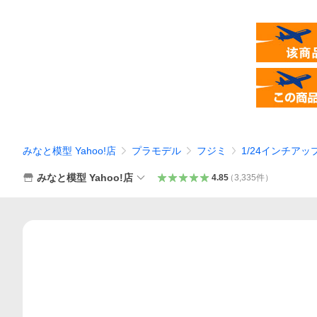
みなと模型 Yahoo!店
プラモデル
フジミ
1/24インチアッ
みなと模型 Yahoo!店
4.85
（
3,335
件
）