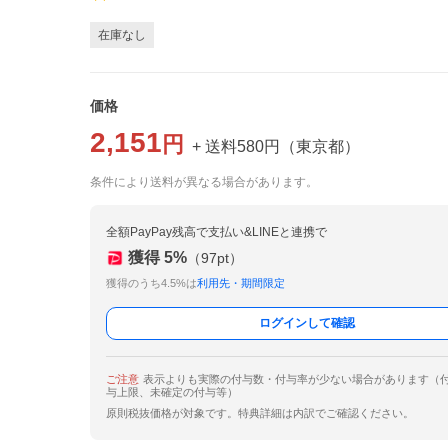
在庫なし
価格
2,151
円
+ 送料
580
円
（
東京都
）
条件により送料が異なる場合があります。
全額PayPay残高で支払い&LINEと連携で
獲得
5
%
（
97
pt）
獲得のうち4.5%は
利用先・期間限定
ログインして確認
ご注意
表示よりも実際の付与数・付与率が少ない場合があります（
与上限、未確定の付与等）
原則税抜価格が対象です。特典詳細は内訳でご確認ください。