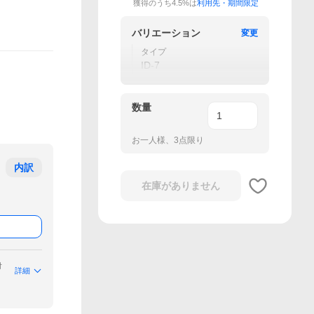
獲得のうち4.5%は
利用先・期間限定
バリエーション
変更
タイプ
ID-7
数量
お一人様、3点限り
内訳
在庫がありません
付
詳細