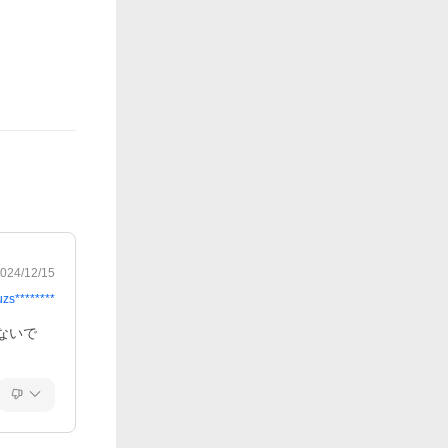
024/12/15
uzs********
ないで