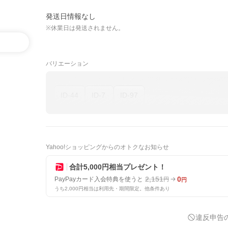
発送日情報なし
※休業日は発送されません。
バリエーション
ID-44
ID-7
ID-97
Yahoo!ショッピングからのオトクなお知らせ
合計5,000円相当プレゼント！
2,151
0
PayPayカード入会特典を使うと
円
円
うち2,000円相当は利用先・期間限定。他条件あり
違反申告