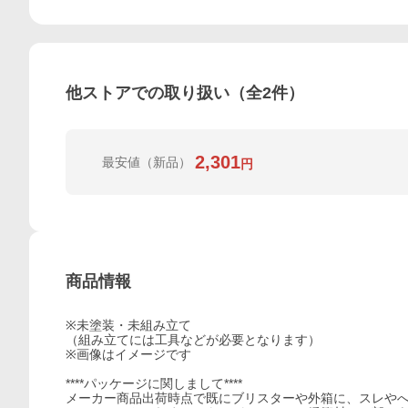
他ストアでの取り扱い（全
2
件）
2,301
最安値
（新品）
円
商品情報
※未塗装・未組み立て
（組み立てには工具などが必要となります）
※画像はイメージです
****パッケージに関しまして****
メーカー商品出荷時点で既にブリスターや外箱に、スレや