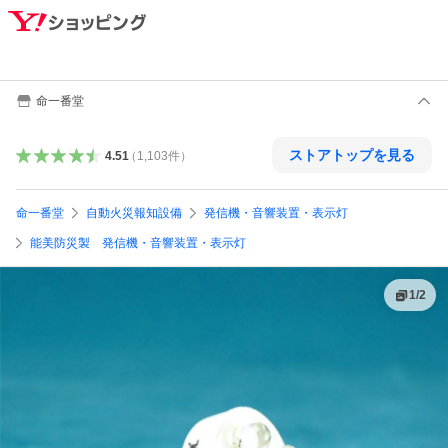
命一番堂
ストアトップを見る
4.51
（
1,103
件
）
命一番堂
自動火災報知設備
発信機・音響装置・表示灯
能美防災製 発信機・音響装置・表示灯
1
/
2