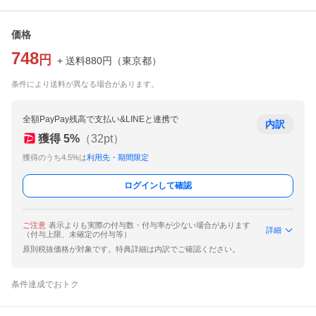
価格
748
円
+ 送料
880
円
（
東京都
）
条件により送料が異なる場合があります。
全額PayPay残高で支払い&LINEと連携で
内訳
獲得
5
%
（
32
pt）
獲得のうち4.5%は
利用先・期間限定
ログインして確認
ご注意
表示よりも実際の付与数・付与率が少ない場合があります
詳細
（付与上限、未確定の付与等）
原則税抜価格が対象です。特典詳細は内訳でご確認ください。
条件達成でおトク