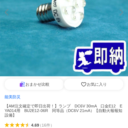
おまかせ比較
お気に入り
能美防災
【AM注文確定で即日出荷！】ランプ DC6V 30mA 口金E12 E
YA014用 BU2E12-06R 同等品（DC6V 21mA）【自動火報報知
設備】
4.69
（
16
件
）