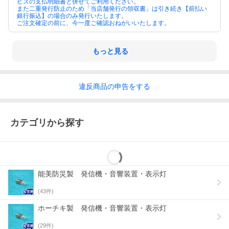
ビスの支払明細書と併せてご利用ください。
また二重発行防止のため「当店舗発行の領収書」は引き続き【前払い
銀行振込】の場合のみ発行いたします。
ご注文確定の前に、今一度ご確認おねがいいたします。
もっと見る
違反
商品の
申告をする
カテゴリから探す
能美防災製 発信機・音響装置・表示灯
(
43
件)
ホーチキ製 発信機・音響装置・表示灯
(
29
件)