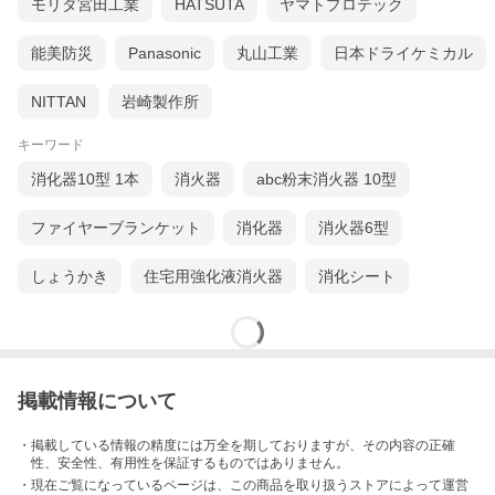
モリタ宮田工業
HATSUTA
ヤマトプロテック
能美防災
Panasonic
丸山工業
日本ドライケミカル
NITTAN
岩崎製作所
キーワード
消化器10型 1本
消火器
abc粉末消火器 10型
ファイヤーブランケット
消化器
消火器6型
しょうかき
住宅用強化液消火器
消化シート
掲載情報について
・掲載している情報の精度には万全を期しておりますが、その内容の正確
性、安全性、有用性を保証するものではありません。
・現在ご覧になっているページは、この
商品
を取り扱うストアによって運営