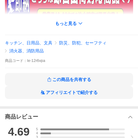
もっと見る
キッチン、日用品、文具
防災、防犯、セーフティ
消火器、消防用品
商品
コード：
le-12r6vpa
ランプ DC6V 30mA 口金E12 BU2E12-06R 同等品（DC6V 2
1mA）
この商品を共有する
アフィリエイトで紹介する
商品レビュー
4.69
5
4
3