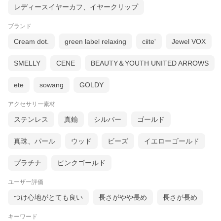
レディースイヤーカフ、イヤークリップ
ブランド
Cream dot.
green label relaxing
ciite'
Jewel VOX
SMELLY
CENE
BEAUTY＆YOUTH UNITED ARROWS
ete
sowang
GOLDY
アクセサリー素材
ステンレス
真鍮
シルバー
ゴールド
真珠、パール
ウッド
ビーズ
イエローゴールド
重ね付けネックレスはコチラ »
プラチナ
ピンクゴールド
ユーザー評価
つけ心地がとても良い
長さがやや長め
長さが長め
キーワード