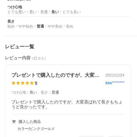
つけ心地
とても悪い
・
悪い
・
普通
・
良い
・
とても良い
長さ
短め
・
やや短め
・
普通
・
やや長め
・
長め
レビュー一覧
レビュー内容
（口コミ）
プレゼントで購入したのですが、大変喜ば…
2021/12/24
5
kaw********
つけ心地
：
良い
、
長さ
：
普通
プレゼントで購入したのですが、大変喜ばれて長さもちょ
うど良かったです。
購入した商品
カラー/ピンクゴールド