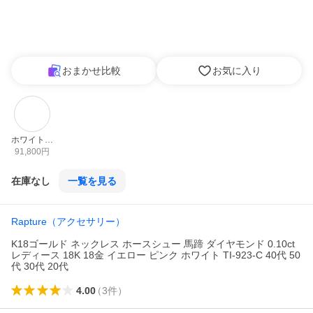
おまかせ比較
お気に入り
ホワイトゴ
ールド
91,800
円
在庫なし
一覧を見る
Rapture（アクセサリー）
K18ゴールド ネックレス ホースシュー 馬蹄 ダイヤモンド 0.10ct
レディース 18K 18金 イエロー ピンク ホワイト TI-923-C 40代 50
代 30代 20代
4.00
（
3
件
）