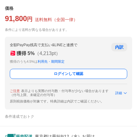
価格
91,800
円
送料無料
（
全国一律
）
条件により送料が異なる場合があります。
全額PayPay残高で支払い&LINEと連携で
内訳
獲得
5
%
（
4,213
pt）
獲得のうち4.5%は
利用先・期間限定
ログインして確認
ご注意
表示よりも実際の付与数・付与率が少ない場合があります
詳細
（付与上限、未確定の付与等）
原則税抜価格が対象です。特典詳細は内訳でご確認ください。
条件達成でおトク
東京都は最短8/12（水）お届け