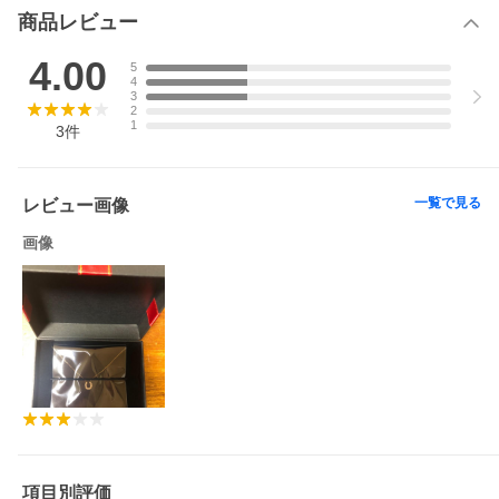
ムコーティングを施しています。
商品レビュー
◆重量
0.7g※40cmチェーンの場合
4.00
5
4
TEL：03-6743-0938
3
2
営業時間：10：00から17：00【土日祝を除く】
1
3
件
クリスマス
ホワイトデー 母の日 女性 彼女 妻 レディース
一覧で見る
レビュー画像
画像
項目別評価