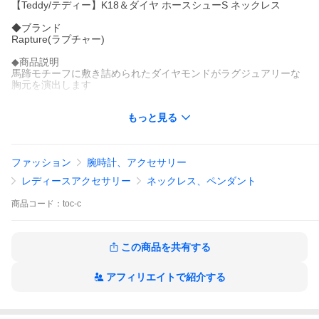
【Teddy/テディー】K18＆ダイヤ ホースシューS ネックレス
◆ブランド
Rapture(ラプチャー)
◆商品説明
馬蹄モチーフに敷き詰められたダイヤモンドがラグジュアリーな
胸元を演出します
◆ペンダントトップ
もっと見る
材質：K18ゴールド※ニッケル不使用 ダイヤモンド12石（計0.10c
t）
寸法：全長約7mm 横約6.5mm 最大厚約1.2mm
ファッション
腕時計、アクセサリー
◆チェーン
カットあずき太さ0.6mm
レディースアクセサリー
ネックレス、ペンダント
材質：K18ゴールド※ニッケル不使用
金具：引き輪 / 板ダルマ
商品
コード：
toc-c
長さ(金具含む)：40cm/45cm/50cm
※長さにより価格が異なります。
延長アジャスター(有料)
この商品を共有する
チェーンを4.5cmまで延長・長さ調節できるアジャスター(K18)を
追加できます。
アフィリエイトで紹介する
◆カラー
イエローゴールド/ピンクゴールド/ホワイトゴールド
※ホワイトゴールドの素地は黄色味があるため、一般的にロジウ