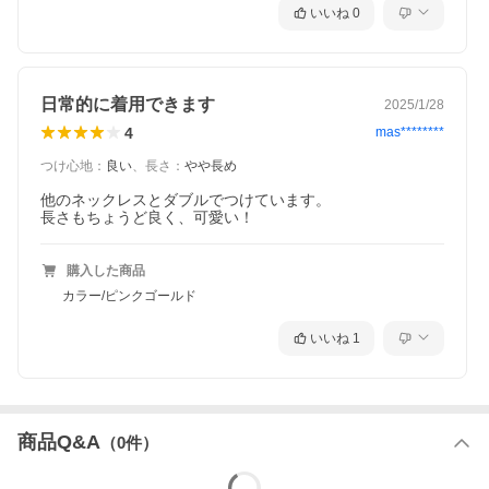
いいね
0
日常的に着用できます
2025/1/28
4
mas********
つけ心地
：
良い
、
長さ
：
やや長め
他のネックレスとダブルでつけています。

長さもちょうど良く、可愛い！
購入した商品
カラー/ピンクゴールド
いいね
1
商品Q&A
（
0
件）