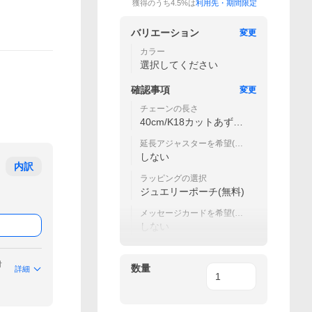
獲得のうち4.5%は
利用先・期間限定
バリエーション
変更
カラー
選択してください
確認事項
変更
チェーンの長さ
40cm/K18カットあずき
太0.6mm
延長アジャスターを希望(有
料)
しない
内訳
ラッピングの選択
ジュエリーポーチ(無料)
メッセージカードを希望(無
料)
しない
付
数量
詳細