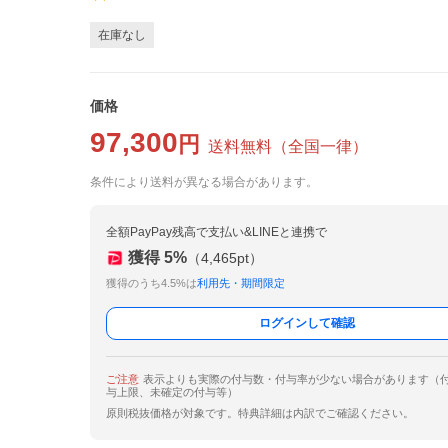
在庫なし
価格
97,300
円
送料無料
（
全国一律
）
条件により送料が異なる場合があります。
全額PayPay残高で支払い&LINEと連携で
獲得
5
%
（
4,465
pt）
獲得のうち4.5%は
利用先・期間限定
ログインして確認
ご注意
表示よりも実際の付与数・付与率が少ない場合があります（
与上限、未確定の付与等）
原則税抜価格が対象です。特典詳細は内訳でご確認ください。