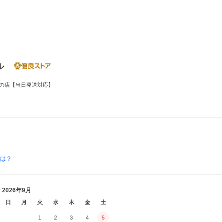
ル
の店【当日発送対応】
とは？
2026年9月
日
月
火
水
木
金
土
1
2
3
4
5