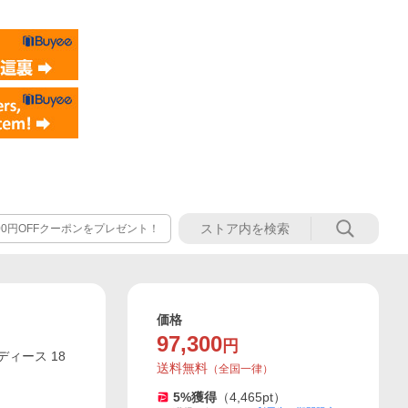
500円OFFクーポンをプレゼント！
価格
97,300
円
ディース 18
送料無料
（
全国一律
）
5
%獲得
（
4,465
pt）