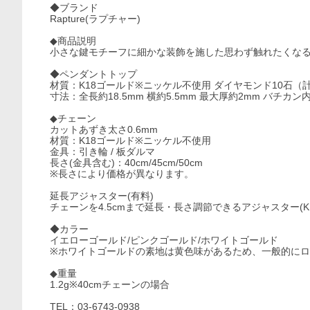
◆ブランド
Rapture(ラプチャー)
◆商品説明
小さな鍵モチーフに細かな装飾を施した思わず触れたくな
◆ペンダントトップ
材質：K18ゴールド※ニッケル不使用 ダイヤモンド10石（計0.
寸法：全長約18.5mm 横約5.5mm 最大厚約2mm バチカン
◆チェーン
カットあずき太さ0.6mm
材質：K18ゴールド※ニッケル不使用
金具：引き輪 / 板ダルマ
長さ(金具含む)：40cm/45cm/50cm
※長さにより価格が異なります。
延長アジャスター(有料)
チェーンを4.5cmまで延長・長さ調節できるアジャスター(K
◆カラー
イエローゴールド/ピンクゴールド/ホワイトゴールド
※ホワイトゴールドの素地は黄色味があるため、一般的に
◆重量
1.2g※40cmチェーンの場合
TEL：03-6743-0938