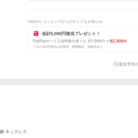
Yahoo!ショッピングからのオトクなお知らせ
合計5,000円相当プレゼント！
97,300
92,300
PayPayカード入会特典を使うと
円
円
うち2,000円相当は利用先・期間限定。他条件あり
違反申告
 鍵 ネックレス