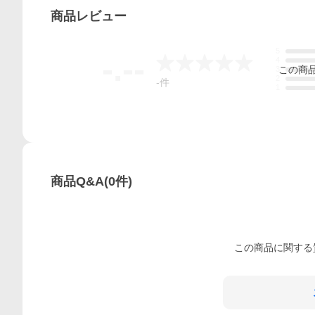
商品
レビュー
5
-.--
4
この
商
3
2
-
件
1
商品Q&A
(
0
件)
この
商品
に関する