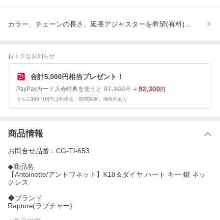
カラー、チェーンの長さ、延長アジャスターを希望(有料)、ラッピン
おトクなお知らせ
合計5,000円相当プレゼント！
97,300
92,300
PayPayカード入会特典を使うと
円
円
うち2,000円相当は利用先・期間限定。他条件あり
商品情報
お問合せ品番：CG-TI-653
◆商品名
【Antoinette/アントワネット】K18＆ダイヤ ハート キー 鍵 ネッ
クレス
◆ブランド
Rapture(ラプチャー)