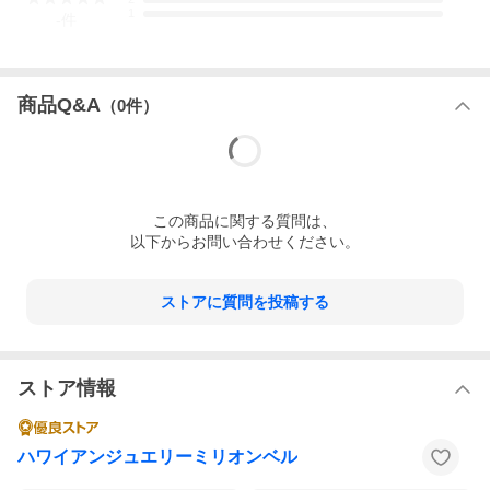
1
-
件
TEL：03-6743-0938
営業時間：10：00から17：00【土日祝を除く】
クリスマス
ホワイトデー 母の日 女性 彼女 妻 レディース
商品Q&A
（
0
件）
この
商品
に関する質問は、
以下からお問い合わせください。
ストアに質問を投稿する
ストア情報
ハワイアンジュエリーミリオンベル