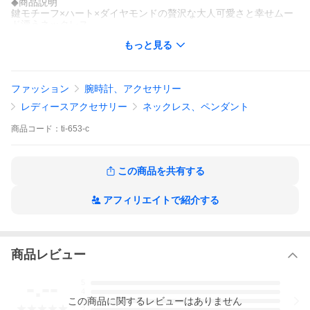
◆商品説明
鍵モチーフ×ハート×ダイヤモンドの贅沢な大人可愛さと幸せムー
ド漂うネックレス
もっと見る
◆ペンダントトップ
材質：K18ゴールド※ニッケル不使用 ダイヤモンド13石（計0.10c
t）
寸法：全長約18mm 横約7mm 最大厚約1.5mm バチカン内径約1m
ファッション
腕時計、アクセサリー
m
レディースアクセサリー
ネックレス、ペンダント
◆チェーン
カットあずき太さ0.6mm
商品
コード：
ti-653-c
材質：K18ゴールド※ニッケル不使用
金具：引き輪 / 板ダルマ
長さ(金具含む)：40cm/45cm/50cm
※長さにより価格が異なります。
この商品を共有する
延長アジャスター(有料)
アフィリエイトで紹介する
チェーンを4.5cmまで延長・長さ調節できるアジャスター(K18)を
追加できます。
◆カラー
イエローゴールド/ピンクゴールド/ホワイトゴールド
商品レビュー
※ホワイトゴールドの素地は黄色味があるため、一般的にロジウ
ムコーティングを施しています。
-.--
5
◆重量
4
この
商品
に関するレビューはありません
1.1g※40cmチェーンの場合
3
2