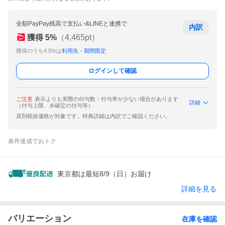
全額PayPay残高で支払い&LINEと連携で
内訳
獲得
5
%
（
4,465
pt）
獲得のうち4.5%は
利用先・期間限定
ログインして確認
ご注意
表示よりも実際の付与数・付与率が少ない場合があります
詳細
（付与上限、未確定の付与等）
原則税抜価格が対象です。特典詳細は内訳でご確認ください。
条件達成でおトク
東京都は最短8/9（日）お届け
詳細を見る
バリエーション
在庫を確認