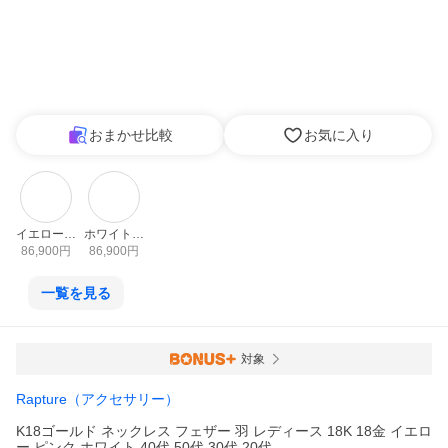
おまかせ比較
お気に入り
イエローゴ
ホワイトゴ
ールド
ールド
86,900
円
86,900
円
一覧を見る
対象
Rapture（アクセサリー）
K18ゴールド ネックレス フェザー 羽 レディース 18K 18金 イエロ
ー ピンク ホワイト 40代 50代 30代 20代