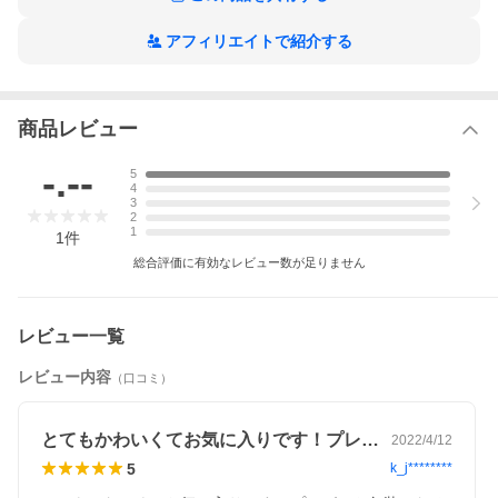
チェーンを4.5cmまで延長・長さ調節できるアジャスター(K18)を
追加できます。
アフィリエイトで紹介する
◆カラー
イエローゴールド/ピンクゴールド/ホワイトゴールド
※ホワイトゴールドの素地は黄色味があるため、一般的にロジウ
ムコーティングを施しています。
商品レビュー
◆重量
1.1g※40cmチェーンの場合
-.--
5
4
◆ご注意
3
2
ペンダントトップからチェーンを抜くことはできません。
1
1
件
TEL：03-6743-0938
総合評価に有効なレビュー数が足りません
営業時間：10：00から17：00【土日祝を除く】
クリスマス
ホワイトデー 母の日 女性 彼女 妻 レディース
レビュー一覧
レビュー内容
（口コミ）
とてもかわいくてお気に入りです！プレゼ…
2022/4/12
5
k_j********