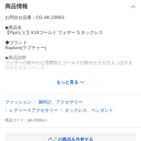
商品情報
お問合せ品番：CG-AK-2306S
◆商品名
【Pipi/ピピ】K18ゴールド フェザー S ネックレス
◆ブランド
Rapture(ラプチャー)
◆商品説明
フェザーの軽やかな雰囲気とゴールドの鮮やかさが大人っぽさを
演出するネックレス
◆ペンダントトップ
もっと見る
材質：K18ゴールド※ニッケル不使用
寸法：全長約12mm 横約6.5mm 最大厚約0.7mm バチカン内径約1
mm
ファッション
腕時計、アクセサリー
◆チェーン
カットあずき太さ0.6mm
レディースアクセサリー
ネックレス、ペンダント
材質：K18ゴールド※ニッケル不使用
金具：引き輪 / 板ダルマ
商品
コード：
ak-2306s-c
長さ(金具含む)：40cm/45cm/50cm
※長さにより価格が異なります。
延長アジャスター(有料)
この商品を共有する