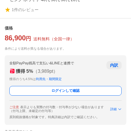
1
件のレビュー
価格
86,900
円
送料無料
（
全国一律
）
条件により送料が異なる場合があります。
全額PayPay残高で支払い&LINEと連携で
内訳
獲得
5
%
（
3,989
pt）
獲得のうち4.5%は
利用先・期間限定
ログインして確認
ご注意
表示よりも実際の付与数・付与率が少ない場合があります
詳細
（付与上限、未確定の付与等）
原則税抜価格が対象です。特典詳細は内訳でご確認ください。