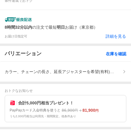
条件達成でおトク
8時間32分以内
の注文で最短
明日
お届け（東京都）
詳細を見る
お届け日指定可
バリエーション
在庫を確認
カラー、チェーンの長さ、延長アジャスターを希望(有料)、ラッピン
おトクなお知らせ
合計5,000円相当プレゼント！
86,900
81,900
PayPayカード入会特典を使うと
円
円
うち2,000円相当は利用先・期間限定。他条件あり