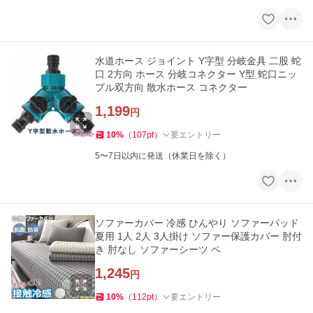
水道ホース ジョイント Y字型 分岐金具 二股 蛇
口 2方向 ホース 分岐コネクター Y型 蛇口ニッ
プル双方向 散水ホース コネクター
1,199
円
10
%
（
107
pt
）
要エントリー
5〜7日以内に発送（休業日を除く）
ソファーカバー 冷感 ひんやり ソファーパッド
夏用 1人 2人 3人掛け ソファー保護カバー 肘付
き 肘なし ソファーシーツ ペ
1,245
円
10
%
（
112
pt
）
要エントリー