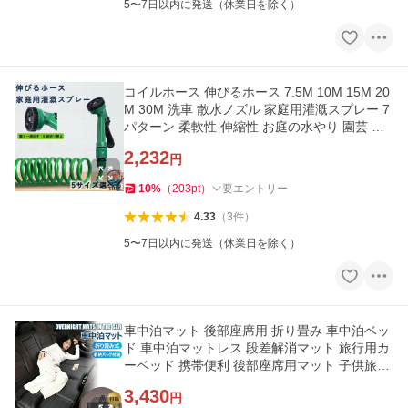
5〜7日以内に発送（休業日を除く）
コイルホース 伸びるホース 7.5M 10M 15M 20
M 30M 洗車 散水ノズル 家庭用灌漑スプレー 7
パターン 柔軟性 伸縮性 お庭の水やり 園芸 ガ
ーデニング 庭
2,232
円
10
%
（
203
pt
）
要エントリー
4.33
（
3
件
）
5〜7日以内に発送（休業日を除く）
車中泊マット 後部座席用 折り畳み 車中泊ベッ
ド 車中泊マットレス 段差解消マット 旅行用カ
ーベッド 携帯便利 後部座席用マット 子供旅行
ベッド
3,430
円