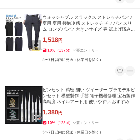
ウォッシャブル スラックス ストレッチパンツ
夏用 夏用 接触冷感 ストレッチ チノパン スリ
ム ロングパンツ 大きいサイズ 春 裾上げ済み
シ
1,518
円
10
%
（
137
pt
）
要エントリー
5〜7日以内に発送（休業日を除く）
ピンセット 精密 細い ツイーザー プラモデルピ
ンセット 模型製作 手芸 電子機器修理 宝石製作
高精度 ネイルアート用 使いやすい おすすめ 人
気
1,380
円
10
%
（
123
pt
）
要エントリー
5〜7日以内に発送（休業日を除く）