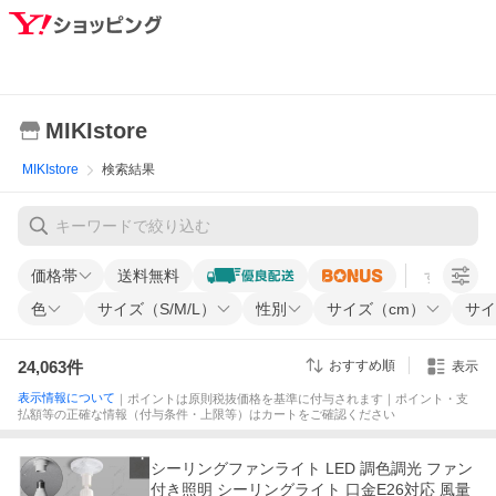
MIKIstore
MIKIstore
検索結果
価格帯
送料無料
すべての条
色
サイズ（S/M/L）
性別
サイズ（cm）
サイ
24,063
件
おすすめ順
表示
表示情報について
｜ポイントは原則税抜価格を基準に付与されます｜ポイント・支
払額等の正確な情報（付与条件・上限等）はカートをご確認ください
シーリングファンライト LED 調色調光 ファン
付き照明 シーリングライト 口金E26対応 風量