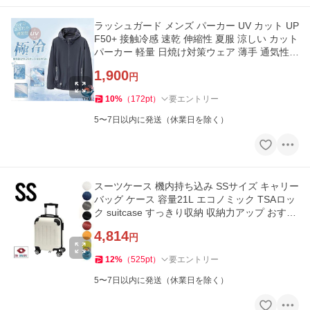
ラッシュガード メンズ パーカー UV カット UP
F50+ 接触冷感 速乾 伸縮性 夏服 涼しい カット
パーカー 軽量 日焼け対策ウェア 薄手 通気性
長袖
1,900
円
10
%
（
172
pt
）
要エントリー
5〜7日以内に発送（休業日を除く）
スーツケース 機内持ち込み SSサイズ キャリー
バッグ ケース 容量21L エコノミック TSAロッ
ク suitcase すっきり収納 収納力アップ おすす
め商品
4,814
円
12
%
（
525
pt
）
要エントリー
5〜7日以内に発送（休業日を除く）