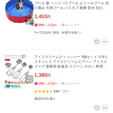
プール 庭 ペットバスプール ビニールプール 折
り畳み 犬用プール バスタブ 耐磨 防水 安心安
全な 水遊び
1,453
円
10
%
（
132
pt
）
要エントリー
5〜7日以内に発送（休業日を除く）
アイスクリームディッシャー 3個セット S M L
ステンレス アイスクリームスプーン アイスス
クープ 業務用 飲食店 スプーン 小さい 料理用
キッ おすすめ
1,380
円
10
%
（
123
pt
）
要エントリー
4.67
（
3
件
）
最短8/10お届け