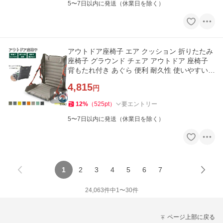
5〜7日以内に発送（休業日を除く）
アウトドア座椅子 エア クッション 折りたたみ
座椅子 グラウンド チェア アウトドア 座椅子
背もたれ付き あぐら 便利 耐久性 使いやすい
作業効率アップ
4,815
円
12
%
（
525
pt
）
要エントリー
5〜7日以内に発送（休業日を除く）
1
2
3
4
5
6
7
24,063
件中
1
〜
30
件
ページ上部に戻る