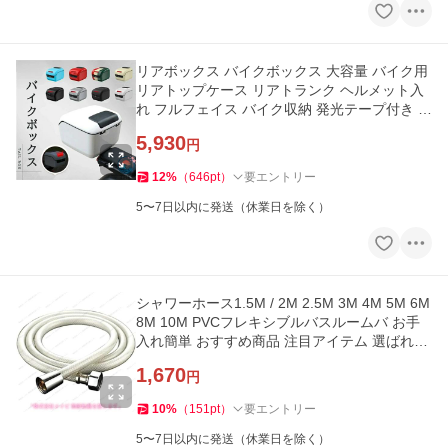
リアボックス バイクボックス 大容量 バイク用
リアトップケース リアトランク ヘルメット入
れ フルフェイス バイク収納 発光テープ付き 収
納便利
5,930
円
12
%
（
646
pt
）
要エントリー
5〜7日以内に発送（休業日を除く）
シャワーホース1.5M / 2M 2.5M 3M 4M 5M 6M
8M 10M PVCフレキシブルバスルームバ お手
入れ簡単 おすすめ商品 注目アイテム 選ばれる
定番 省スペース
1,670
円
10
%
（
151
pt
）
要エントリー
5〜7日以内に発送（休業日を除く）