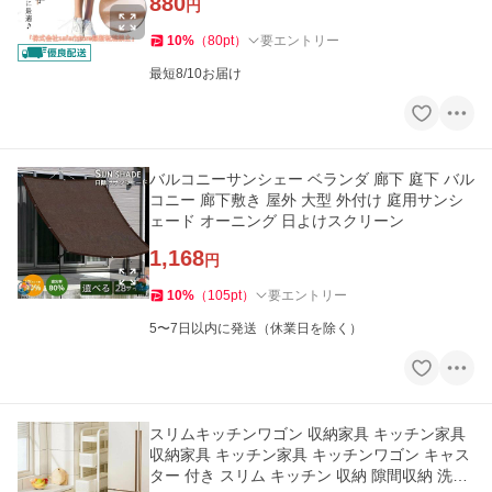
880
円
10
%
（
80
pt
）
要エントリー
最短8/10お届け
バルコニーサンシェー ベランダ 廊下 庭下 バル
コニー 廊下敷き 屋外 大型 外付け 庭用サンシ
ェード オーニング 日よけスクリーン
1,168
円
10
%
（
105
pt
）
要エントリー
5〜7日以内に発送（休業日を除く）
スリムキッチンワゴン 収納家具 キッチン家具
収納家具 キッチン家具 キッチンワゴン キャス
ター 付き スリム キッチン 収納 隙間収納 洗面