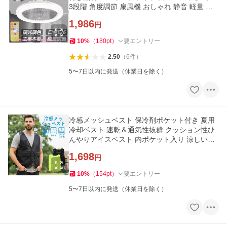
3段階 角度調節 扇風機 おしゃれ 静音 軽量 明
るい 省エネ
1,986
円
10
%
（
180
pt
）
要エントリー
2.50
（
6
件
）
5〜7日以内に発送（休業日を除く）
冷感メッシュベスト 保冷剤ポケット付き 夏用
冷却ベスト 速乾＆通気性抜群 クッション性ひ
んやりアイスベスト 内ポケット入り 涼しいメ
ッシュ
1,698
円
10
%
（
154
pt
）
要エントリー
5〜7日以内に発送（休業日を除く）