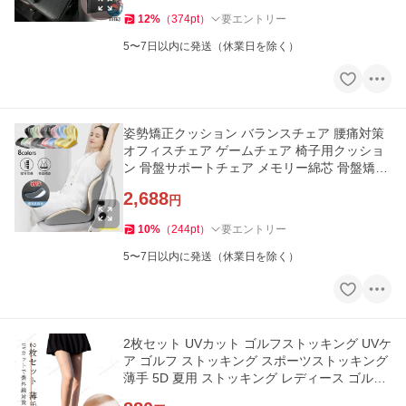
12
%
（
374
pt
）
要エントリー
5〜7日以内に発送（休業日を除く）
姿勢矯正クッション バランスチェア 腰痛対策
オフィスチェア ゲームチェア 椅子用クッショ
ン 骨盤サポートチェア メモリー綿芯 骨盤矯正
快適 おすすめ
2,688
円
10
%
（
244
pt
）
要エントリー
5〜7日以内に発送（休業日を除く）
2枚セット UVカット ゴルフストッキング UVケ
ア ゴルフ ストッキング スポーツストッキング
薄手 5D 夏用 ストッキング レディース ゴルフ
ウ 快適