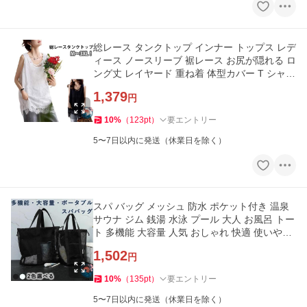
総レース タンクトップ インナー トップス レデ
ィース ノースリーブ 裾レース お尻が隠れる ロ
ング丈 レイヤード 重ね着 体型カバー T シャツ
使いやすい
1,379
円
10
%
（
123
pt
）
要エントリー
5〜7日以内に発送（休業日を除く）
スパ バッグ メッシュ 防水 ポケット付き 温泉
サウナ ジム 銭湯 水泳 プール 大人 お風呂 トー
ト 多機能 大容量 人気 おしゃれ 快適 使いやす
い
1,502
円
10
%
（
135
pt
）
要エントリー
5〜7日以内に発送（休業日を除く）