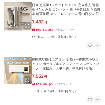
日傘 超軽量 UVカット率 100% 完全遮光 遮熱
折りたたみ傘 コンパクト 折り畳み日傘 耐風撥
水 晴雨兼用 メンズ レディース 母の日 父の日
1,432
円
10
%
（
130
pt
）
要エントリー
5〜7日以内に発送（休業日を除く）
移動式壁掛けエアコン 冷暖両用移動式小型エ
アコン ポータブルエアコンファン スポットク
ーラー 家庭用、工事不要、壁取付け可能、移
動可能、
7,552
円
12
%
（
825
pt
）
要エントリー
5〜7日以内に発送（休業日を除く）