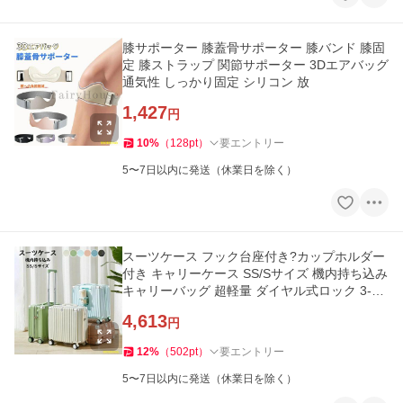
膝サポーター 膝蓋骨サポーター 膝バンド 膝固
定 膝ストラップ 関節サポーター 3Dエアバッグ
通気性 しっかり固定 シリコン 放
1,427
円
10
%
（
128
pt
）
要エントリー
5〜7日以内に発送（休業日を除く）
スーツケース フック台座付き?カップホルダー
付き キャリーケース SS/Sサイズ 機内持ち込み
キャリーバッグ 超軽量 ダイヤル式ロック 3-5
日
4,613
円
12
%
（
502
pt
）
要エントリー
5〜7日以内に発送（休業日を除く）