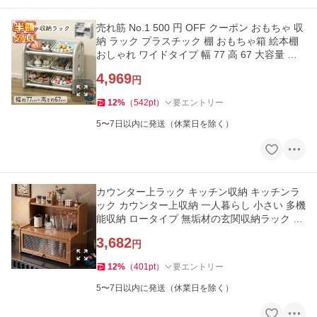
売れ筋 No.1 500 円 OFF クーポン おもちゃ 収
納 ラック プラスチック 棚 おもちゃ箱 絵本棚
おしゃれ ワイドタイプ 幅 77 高 67 大容量 組
立カンタン
4,969
円
12
%
（
542
pt
）
要エントリー
5〜7日以内に発送（休業日を除く）
カウンター上ラック キッチン収納 キッチンラ
ック カウンター上収納 一人暮らし 小さい 多機
能収納 ロータイプ 無垢材の玄関収納ラック 収
納便利
3,682
円
12
%
（
401
pt
）
要エントリー
5〜7日以内に発送（休業日を除く）