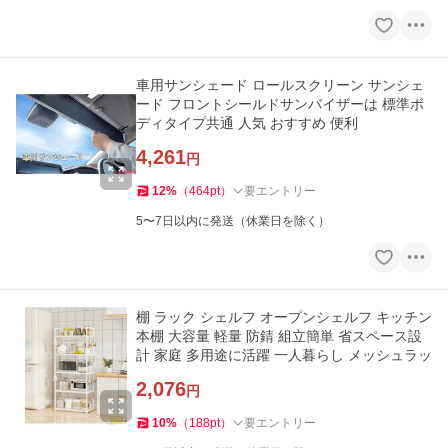
車用サンシェード ロールスクリーン サンシェ
ード フロントシールドサンバイザーは 標準ボ
ディタイプ共通 人気 おすすめ 便利
4,261
円
12
%
（
464
pt
）
要エントリー
5〜7日以内に発送（休業日を除く）
棚 ラック シェルフ オープンシェルフ キッチン
本棚 大容量 軽量 防錆 組立簡単 省スペース設
計 家庭 多用途に活躍 一人暮らし メッシュラッ
2,076
円
10
%
（
188
pt
）
要エントリー