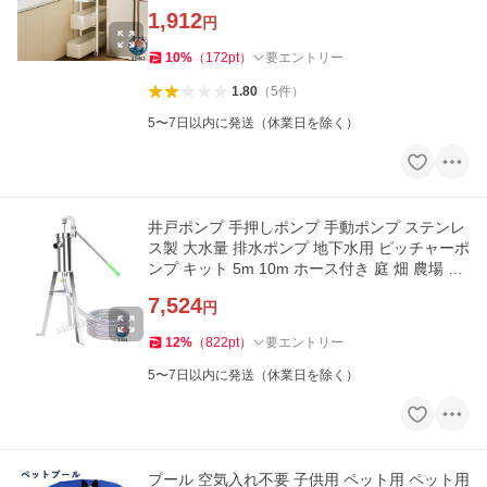
所 新生活 収
1,912
円
10
%
（
172
pt
）
要エントリー
1.80
（
5
件
）
5〜7日以内に発送（休業日を除く）
井戸ポンプ 手押しポンプ 手動ポンプ ステンレ
ス製 大水量 排水ポンプ 地下水用 ピッチャーポ
ンプ キット 5m 10m ホース付き 庭 畑 農場 園
芸 家庭
7,524
円
12
%
（
822
pt
）
要エントリー
5〜7日以内に発送（休業日を除く）
プール 空気入れ不要 子供用 ペット用 ペット用