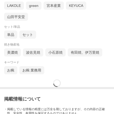
LAKOLE
green
宮本産業
KEYUCA
山田平安堂
セット/単品
単品
セット
焼き物産地
美濃焼
波佐見焼
小石原焼
有田焼、伊万里焼
キーワード
お椀
お椀 業務用
掲載情報について
・掲載している情報の精度には万全を期しておりますが、その内容の正確
性、安全性、有用性を保証するものではありません。