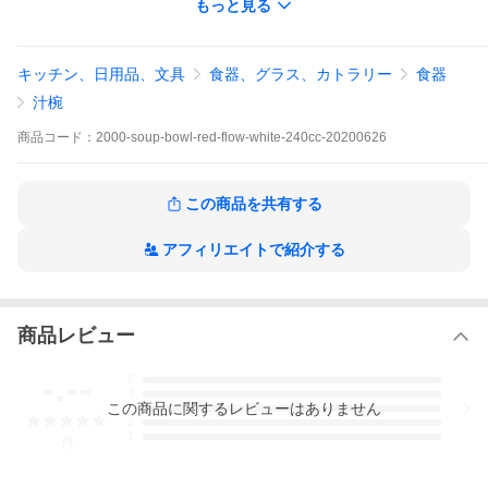
もっと見る
題はありません。
画像の手は成人男性の手です。器の大きさの参考にしてくださ
い。
高台の内側にも釉薬をかけているので、よごれにくいかと思いま
キッチン、日用品、文具
食器、グラス、カトラリー
食器
す。
汁椀
商品
コード：
2000-soup-bowl-red-flow-white-240cc-20200626
この商品を共有する
アフィリエイトで紹介する
商品レビュー
-.--
5
4
この
商品
に関するレビューはありません
3
2
1
-
件