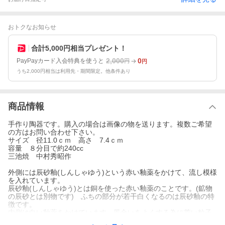
おトクなお知らせ
合計5,000円相当プレゼント！
2,000
0
PayPayカード入会特典を使うと
円
円
うち2,000円相当は利用先・期間限定。他条件あり
商品情報
手作り陶器です。購入の場合は画像の物を送ります。複数ご希望
の方はお問い合わせ下さい。
サイズ 径11.0ｃｍ 高さ 7.4ｃｍ
容量 ８分目で約240cc
三池焼 中村秀昭作
外側には辰砂釉(しんしゃゆう)という赤い釉薬をかけて、流し模様
を入れています。
辰砂釉(しんしゃゆう)とは銅を使った赤い釉薬のことです。(鉱物
の辰砂とは別物です) ふちの部分が若干白くなるのは辰砂釉の特
徴です。
内側は白い釉薬をかけています。風合いをよくする為に荒い粒子
の原料を使っています。ざらつきがありますが、使用に関して問