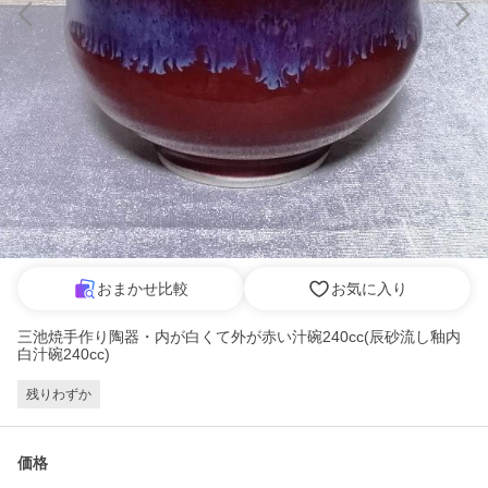
おまかせ比較
お気に入り
三池焼手作り陶器・内が白くて外が赤い汁碗240cc(辰砂流し釉内
白汁碗240cc)
残りわずか
価格