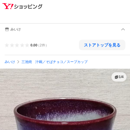
みいけ
ストアトップを見る
0.00
（
2
件
）
みいけ
三池焼 汁碗／そばチョコ／スープカップ
1
/
4