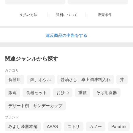
支払い方法
送料について
販売条件
違反
商品の
申告をする
関連ジャンルから探す
カテゴリ
食器皿
鉢、ボウル
醤油さし、卓上調味料入れ
丼
飯碗
食器セット
おひつ
重箱
そば用食器
デザート椀、サンデーカップ
ブランド
みよし漆器本舗
ARAS
ニトリ
カノー
Paratiisi