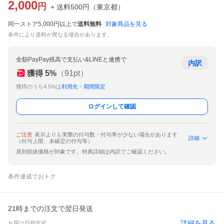
2,000
円
+ 送料
500
円
（
東京都
）
同一ストア5,000円以上で
送料無料
対象商品を見る
条件により送料が異なる場合があります。
全額PayPay残高で支払い&LINEと連携で
内訳
獲得
5
%
（
91
pt）
獲得のうち4.5%は
利用先・期間限定
ログインして確認
ご注意
表示よりも実際の付与数・付与率が少ない場合があります
詳細
（付与上限、未確定の付与等）
原則税抜価格が対象です。特典詳細は内訳でご確認ください。
条件達成でおトク
21時までの注文で翌日発送
詳細を見る
お届け日指定可