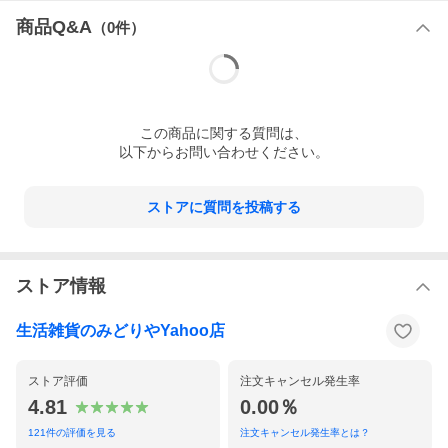
--------------------------------------------------------------------
船舶等を利用する場所（沖縄・佐渡ヶ島・五島列島・大島・八丈
商品Q&A
（
0
件）
島及び離島等、西濃運輸が別途運賃を請求する地域)への発送は原
則として行っておりません。
（※発送できない地域は、お買い物ガイドに表示があります）
←
クリック
当社では専用ダンボール箱は用意しておりません
資源節約のため、使用済みダンボール箱を再利用しております
商品によっては外箱のパッケージがリニュアルされる場合もあり
この
商品
に関する質問は、
ます。
以下からお問い合わせください。
容量、JANコードに変更がない場合は、写真の入れ替えが遅くな
る場合もあります
注文した商品と異なった商品名のダンボール箱に入れて発送する
ストアに質問を投稿する
場合があります
ストア情報
生活雑貨のみどりやYahoo店
ストア評価
注文キャンセル発生率
4.81
0.00％
121
件の評価を見る
注文キャンセル発生率とは？