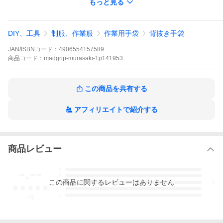
もっと見る
【素材】
表：天然ゴム 裏：ポリエステル
【特長】
●薄くて丈夫、指先感覚も活かせますのであらゆる作業に最適です
DIY、工具
制服、作業服
作業用手袋
背抜き手袋
●手のひらに天然ゴムをコーティング。抜群の柔らかさとともに、
高いスベリ止め効果を発揮します
JAN/ISBNコード：
4906554157589
●通気性に優れた快適な作業を実現しました。
●縫い目の無いシームレス編手袋なので、手に良くなじみ、長時間
商品
コード：
madgrip-murasaki-1p141953
の作業にも疲れません。
●可塑剤をしようしていない。環境にやさしい素材です。
この商品を共有する
●商品ご相談窓口●
川西工業株式会社
岐阜県安八郡神戸町1753-5
アフィリエイトで紹介する
TEL0584-27-3146
※スマートフォンの方は「商品情報をもっと見る」をクリックす
るとお買い得セットのリンクが表示されます
※船舶等を利用する場所（沖縄・佐渡島及び離島等）への発送は
商品レビュー
原則として行っておりません。
詳細は商品情報をご覧ください
-.--
5
■
お買得なまとめ買いは⇒
4
この
商品
に関するレビューはありません
3
2
許容誤差±5％
1
-
件
サイズ
全長
中指の長
手のひらまわり
さ
Ｍ
22.0cm
７．６cm
２１．０cm