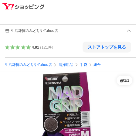
生活雑貨のみどりやYahoo店
ストアトップを見る
4.81
（
121
件
）
生活雑貨のみどりやYahoo店
清掃用品
手袋
総合
1
/
1