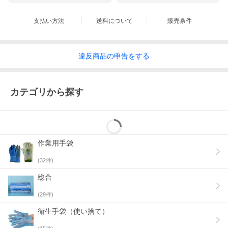
支払い方法
送料について
販売条件
違反
商品の
申告をする
カテゴリから探す
作業用手袋
(
32
件)
総合
(
29
件)
衛生手袋（使い捨て）