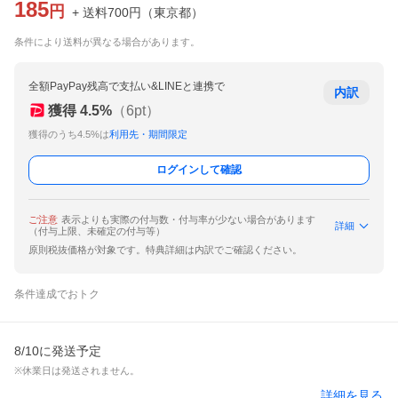
185
円
+ 送料
700
円
（
東京都
）
条件により送料が異なる場合があります。
全額PayPay残高で支払い&LINEと連携で
内訳
獲得
4.5
%
（
6
pt）
獲得のうち4.5%は
利用先・期間限定
ログインして確認
ご注意
表示よりも実際の付与数・付与率が少ない場合があります
詳細
（付与上限、未確定の付与等）
原則税抜価格が対象です。特典詳細は内訳でご確認ください。
条件達成でおトク
8/10に発送予定
※休業日は発送されません。
詳細を見る