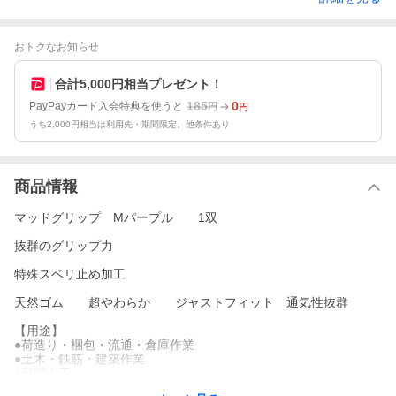
おトクなお知らせ
合計5,000円相当プレゼント！
185
0
PayPayカード入会特典を使うと
円
円
うち2,000円相当は利用先・期間限定。他条件あり
商品情報
マッドグリップ Mパープル 1双
抜群のグリップ力
特殊スベリ止め加工
天然ゴム 超やわらか ジャストフィット 通気性抜群
【用途】
●荷造り・梱包・流通・倉庫作業
●土木・鉄筋・建築作業
●日曜大工
●園芸・家庭作業