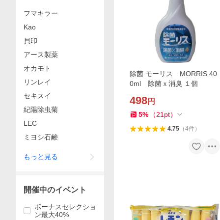
フマキラー
Kao
貝印
アース製薬
オカモト
除菌 モーリス MORRIS 40
リンレイ
0ml 除菌ｘ消臭 １個
セキスイ
498
円
紀陽除虫菊
5
%
（
21
pt
）
LEC
4.75
（
4
件
）
ミヨシ石鹸
もっと見る
開催中のイベント
ボーナスセレクショ
ン最大40%