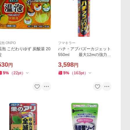
温泡 ONPO
フマキラー
温泡 こだわりゆず 炭酸湯 20
ハチ・アブバズーカジェット
錠
550ml 最大12mの強力噴
射 3個セット 送料無料
530
3,598
円
円
（東北・関東・中部・関西限
定）同梱不可
5
%
（
22
pt
）
5
%
（
163
pt
）