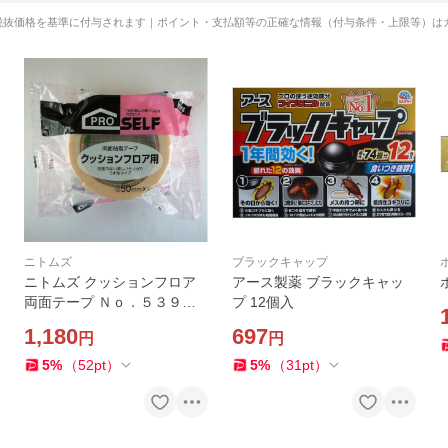
税抜価格を基準に付与されます｜ポイント・支払額等の正確な情報（付与条件・上限等）は
ニトムズ
ブラックキャップ
ニトムズ クッションフロア
アース製薬 ブラックキャッ
両面テープ Ｎｏ．５３９
プ 12個入
５０ｍｍｘ２０ｍ
1,180
697
円
円
5
%
（
52
pt
）
5
%
（
31
pt
）