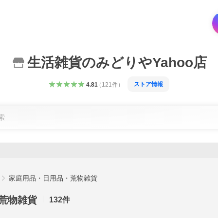
生活雑貨のみどりやYahoo店
ストア情報
4.81
（
121
件
）
家庭用品・日用品・荒物雑貨
荒物雑貨
132
件