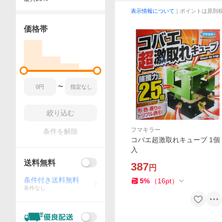
表示情報について
｜ポイントは原則
価格帯
〜
絞り込む
フマキラー
条件を解除
コバエ超激取れキューブ 1個
入
送料無料
387
円
条件付き送料無料
5
%
（
16
pt
）
条件なし