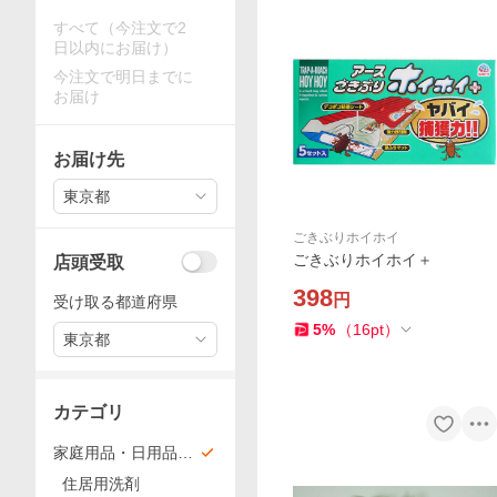
すべて（今注文で2
日以内にお届け）
今注文で明日までに
お届け
お届け先
東京都
ごきぶりホイホイ
ごきぶりホイホイ＋
店頭受取
398
円
受け取る都道府県
5
%
（
16
pt
）
東京都
カテゴリ
家庭用品・日用品・
荒物雑貨
住居用洗剤