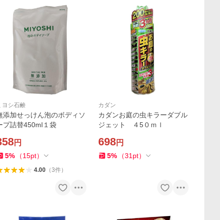
ミヨシ石鹸
カダン
無添加せっけん泡のボディソ
カダンお庭の虫キラーダブル
ープ詰替450ml１袋
ジェット ４5０ｍｌ
358
698
円
円
5
%
（
15
pt
）
5
%
（
31
pt
）
4.00
（
3
件
）