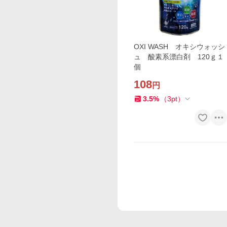
OXI WASH オキシウォッシ
ュ 酸素系漂白剤 120ｇ１
個
108
円
3.5
%
（
3
pt
）