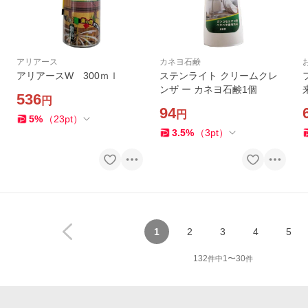
アリアース
カネヨ石鹸
アリアースW 300ｍｌ
ステンライト クリームクレ
ンザ ー カネヨ石鹸1個
536
円
94
円
5
%
（
23
pt
）
3.5
%
（
3
pt
）
1
2
3
4
5
132
1
〜
30
件中
件