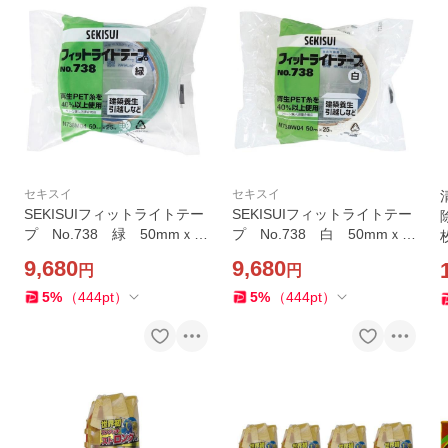
セキスイ
セキスイ
SEKISUIフィットライトテー
SEKISUIフィットライトテー
プ No.738 緑 50mmｘ2
プ No.738 白 50mmｘ2
5m ３０巻入 １箱
5m ３０巻入 １箱
9,680
9,680
円
円
5
%
（
444
pt
）
5
%
（
444
pt
）