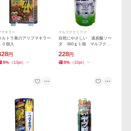
フマキラー
マルフクケミファ
ウルトラ巣のアリフマキラー
自然にやさしい 過炭酸ソー
１０個入
ダ 360ｇ１個 マルフクケ
ミファ
328
228
円
円
5
%
（
13
pt
）
5
%
（
10
pt
）