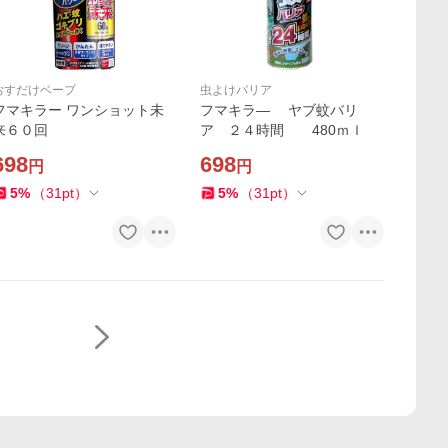
おすだけベープ
虫よけバリア
フマキラー ワンショット未
フマキラ― ヤブ蚊バリ
来６０回
ア ２４時間 480ｍｌ
698
698
円
円
5
%
（
31
pt
）
5
%
（
31
pt
）