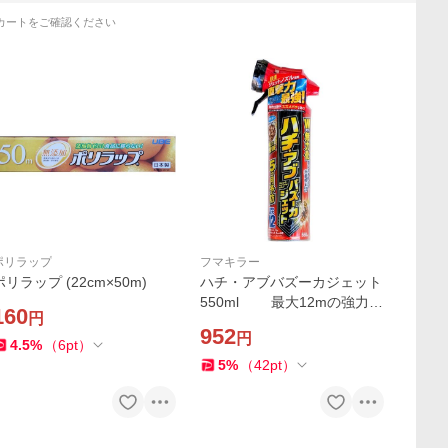
カートをご確認ください
ポリラップ
フマキラー
ポリラップ (22cm×50m)
ハチ・アブバズーカジェット
550ml 最大12mの強力噴
160
円
射 1個
952
円
4.5
%
（
6
pt
）
5
%
（
42
pt
）