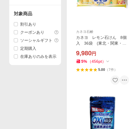
対象商品
割引あり
カネヨ石鹸
クーポンあり
カネヨ レモン石けん 8個
ソーシャルギフト
入 36袋 (東北・関東・中
定期購入
部・関西限定 送料無料)同
9,980
円
梱不可
在庫ありのみを表示
5
%
（
456
pt
）
5.00
（
7
件
）