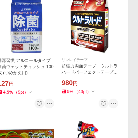
リンレイテープ
清潔習慣 アルコールタイプ
超強力両面テープ ウルトラ
除菌ウェットティッシュ 100
ハードパーフェクトテープ両
枚 (つめかえ用)
面テープ 約３０mmｘ長さ
980
127
円
円
３ｍ
5
%
（
43
pt
）
4.5
%
（
5
pt
）