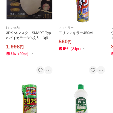
iiもの本舗
フマキラー
3D立体マスク SMART Typ
アリフマキラー450ml
e バイカラー3０枚入 3個セ
560
円
ット ふつうサイズ ミルク
1,998
円
ティ iiもの本舗 送料込み
5
%
（
24
pt
）
（東北・関東・中部・関西限
5
%
（
90
pt
）
定）同梱不可