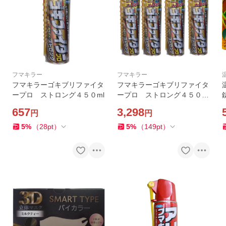
フマキラー
フマキラー
フマキラーゴキブリファイタ
フマキラーゴキブリファイタ
ープロ ストロング４５０ml
ープロ ストロング４５０ml
４本セット 送料無料(東
657
3,298
円
円
北・関東・中部・関西限定
送料込み)同梱不可
5
%
（
28
pt
）
5
%
（
149
pt
）