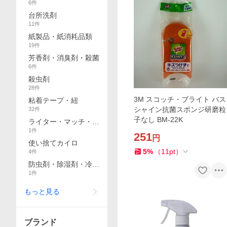
6
件
台所洗剤
11
件
紙製品・紙消耗品類
19
件
芳香剤・消臭剤・殺菌
6
件
殺虫剤
28
件
3M スコッチ・ブライト バス
粘着テープ・紐
シャイン抗菌スポンジ研磨粒
32
件
子なし BM-22K
ライター・マッチ・着
1
件
火具
251
円
使い捨てカイロ
5
%
（
11
pt
）
4
件
防虫剤・除湿剤・冷却
1
件
シート
もっと見る
ブランド