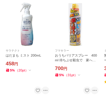
サラテクト
フマキラー
はだまも ミスト 200mL
おうちバリアスプレー 400
ml 待ちぶせ殺虫で 家への
458
円
侵入をブロック
700
円
5
%
（
20
pt
）
5
%
（
31
pt
）