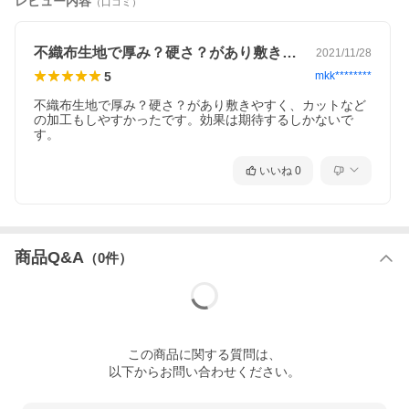
レビュー内容
（口コミ）
不織布生地で厚み？硬さ？があり敷きやす…
2021/11/28
5
mkk********
不織布生地で厚み？硬さ？があり敷きやすく、カットなど
の加工もしやすかったです。効果は期待するしかないで
す。
いいね
0
商品Q&A
（
0
件）
この
商品
に関する質問は、
以下からお問い合わせください。