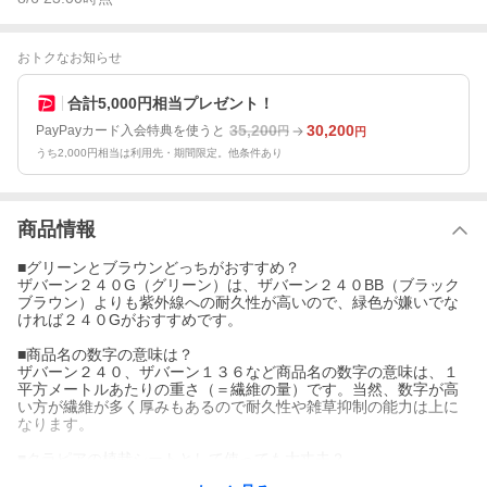
おトクなお知らせ
合計5,000円相当プレゼント！
35,200
30,200
PayPayカード入会特典を使うと
円
円
うち2,000円相当は利用先・期間限定。他条件あり
商品情報
■グリーンとブラウンどっちがおすすめ？
ザバーン２４０G（グリーン）は、ザバーン２４０BB（ブラック
ブラウン）よりも紫外線への耐久性が高いので、緑色が嫌いでな
ければ２４０Gがおすすめです。
■商品名の数字の意味は？
ザバーン２４０、ザバーン１３６など商品名の数字の意味は、１
平方メートルあたりの重さ（＝繊維の量）です。当然、数字が高
い方が繊維が多く厚みもあるので耐久性や雑草抑制の能力は上に
なります。
■クラピアの植栽シートとして使っても大丈夫？
ザバーンとクラピアは併用不可です。クラピアがザバーンの上で