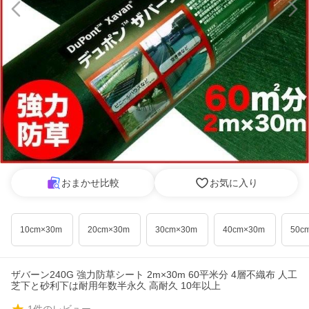
おまかせ比較
お気に入り
10cm×30m
20cm×30m
30cm×30m
40cm×30m
50c
ザバーン240G 強力防草シート 2m×30m 60平米分 4層不織布 人工
芝下と砂利下は耐用年数半永久 高耐久 10年以上