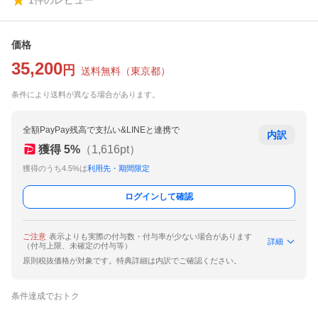
1
件のレビュー
価格
35,200
円
送料無料
（
東京都
）
条件により送料が異なる場合があります。
全額PayPay残高で支払い&LINEと連携で
内訳
獲得
5
%
（
1,616
pt）
獲得のうち4.5%は
利用先・期間限定
ログインして確認
ご注意
表示よりも実際の付与数・付与率が少ない場合があります
詳細
（付与上限、未確定の付与等）
原則税抜価格が対象です。特典詳細は内訳でご確認ください。
条件達成でおトク