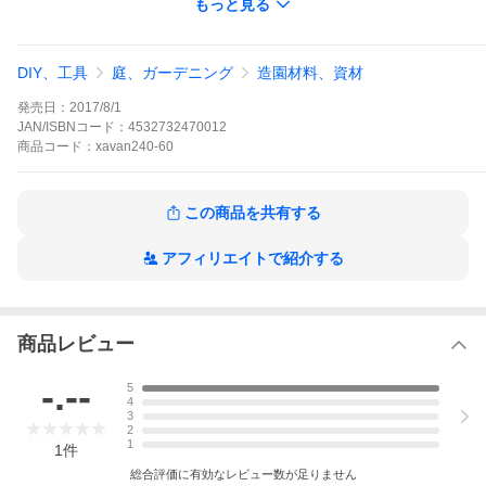
もっと見る
広がっても、クラピアの根がザバーンを貫通できません。
■ザバーン240Gの詳細仕様
長さ:30m
坪量（g/平米）:240
DIY、工具
庭、ガーデニング
造園材料、資材
厚さ:0.64mm
素材(仕様):ポリプロピレン4層スパンボンド長繊維不織布
発売日：
2017/8/1
透水係数（cm/秒）:5.01×10-2
引張強度(N/5cm)MD/XD:732/784
JAN/ISBNコード：
4532732470012
引張伸度(％)MD/XD:42.5/46.5
商品
コード：
xavan240-60
引張強度(N)MD/XD:135.2
破裂強度(kPa/cm2):2107
貫通抵抗力(N):821
この商品を共有する
耐用年数(曝露):約7年〜13年
耐用年数(砂利下):半永久
※各数値は狙い値または測定値であり、保証値ではありません。
アフィリエイトで紹介する
■グリーンがおすすめの理由
ザバーン240G（グリーン）は、ザバーン240BB（ブラックブラウ
ン）よりも紫外線への耐久性が高いのでおすすめです。
商品レビュー
■商品名の数字の意味は？
ザバーン240、ザバーン136など商品名の数字の意味は、１平方メ
-.--
ートルあたりの重さ（＝繊維の量）です。
5
4
当然、数字が高い方が繊維が多く厚みもあるので耐久性や雑草抑
3
制の能力は上になります。
2
1
1
件
■クラピアの植栽シートとして使っても大丈夫？
ザバーンとクラピアは併用不可です。
総合評価に有効なレビュー数が足りません