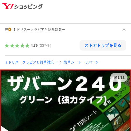
ミドリスークラピアと雑草対策ー
ストアトップを見る
4.79
（
337
件
）
ミドリスークラピアと雑草対策ー
防草シート ザバーン
1
/
11