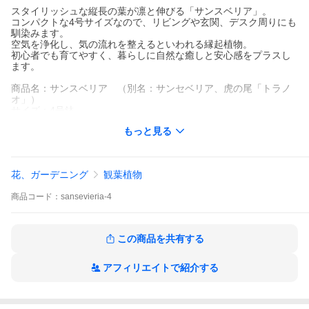
スタイリッシュな縦長の葉が凛と伸びる「サンスベリア」。
コンパクトな4号サイズなので、リビングや玄関、デスク周りにも
馴染みます。
空気を浄化し、気の流れを整えるといわれる縁起植物。
初心者でも育てやすく、暮らしに自然な癒しと安心感をプラスし
ます。
商品名：サンスベリア （別名：サンセベリア、虎の尾「トラノ
オ」）
サイズ：4号鉢
植木鉢の高さ：約12cm
もっと見る
根から葉の高さ：40cm前後
鉢底から植物の最高点：50cm前後
※写真はイメージです。同等のサイズのものをお届けいたしま
す。
花、ガーデニング
観葉植物
付属品：サンスベリアの育て方ガイド（A5両面1枚）
※商品画像2枚目に記載の通り、生産過程での傷がございます。
商品
コード：
sansevieria-4
【サンスベリアについて】
サンスベリアは、葉っぱに入っている模様と、上に向かって伸び
る葉っぱが特徴の屋内観葉植物です。
この商品を共有する
おしゃれで個性的な雰囲気が人気の理由です。
花言葉が「永久」「不滅」と言われており、縁起の良い植物で
す。
アフィリエイトで紹介する
開店祝いや、結婚祝いで「長く続く」という意味を込めてプレゼ
ントギフトとして贈られます。