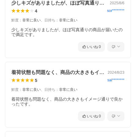
少しキズがありましたが、ほぼ写真通りの…
2025/8/6
4
sor********
鮮度
：
非常に良い
、
日持ち
：
非常に良い
少しキズがありましたが、ほぼ写真通りの商品が届いたの
で満足です。
いいね
0
着荷状態も問題なく、商品の大きさもイメ…
2024/8/23
5
sal********
鮮度
：
非常に良い
、
日持ち
：
非常に良い
着荷状態も問題なく、商品の大きさもイメージ通りで良か
ったです。
いいね
0