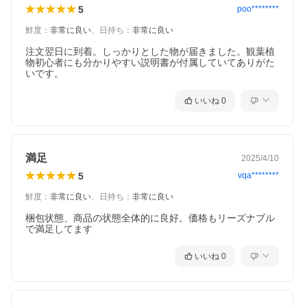
5
poo********
鮮度
：
非常に良い
、
日持ち
：
非常に良い
注文翌日に到着。しっかりとした物が届きました。観葉植
物初心者にも分かりやすい説明書が付属していてありがた
いです。
いいね
0
満足
2025/4/10
5
vqa********
鮮度
：
非常に良い
、
日持ち
：
非常に良い
梱包状態、商品の状態全体的に良好。価格もリーズナブル
で満足してます
いいね
0