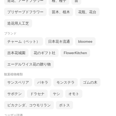
造花、アートフラワー
種、種子
苗
プリザーブドフラワー
苗木、植木
花瓶、花台
造花用人工芝
ブランド
チャーム（ペット）
日本花キ流通
bloomee
吉本花城園
花のギフト社
FlowerKitchen
エーデルワイス花の贈り物
観葉植物種類
サンスベリア
パキラ
モンステラ
ゴムの木
サボテン
ドラセナ
ヤシ
オモト
ビカクシダ、コウモリラン
ポトス
ユーザー評価