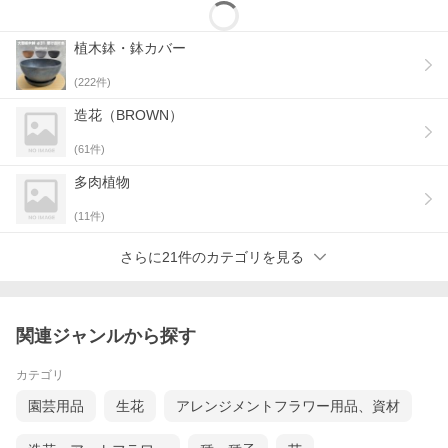
植木鉢・鉢カバー
(
222
件)
造花（BROWN）
(
61
件)
多肉植物
(
11
件)
さらに21件のカテゴリを見る
関連ジャンルから探す
カテゴリ
園芸用品
生花
アレンジメントフラワー用品、資材