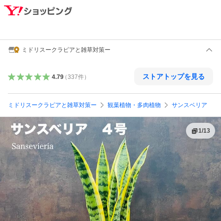
ミドリスークラピアと雑草対策ー
ストアトップを見る
4.79
（
337
件
）
ミドリスークラピアと雑草対策ー
観葉植物・多肉植物
サンスベリア
1
/
13