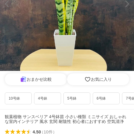
おまかせ比較
お気に入り
10号鉢
4号鉢
5号鉢
6号鉢
7号
観葉植物 サンスベリア 4号鉢苗 小さい種類 ミニサイズ おしゃれ
な室内インテリア 風水 玄関 耐陰性 初心者におすすめ 空気清浄
4.50
（
10
件
）