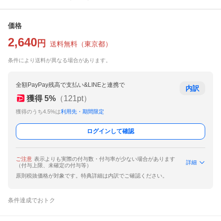
価格
2,640
円
送料無料
（
東京都
）
条件により送料が異なる場合があります。
全額PayPay残高で支払い&LINEと連携で
内訳
獲得
5
%
（
121
pt）
獲得のうち4.5%は
利用先・期間限定
ログインして確認
ご注意
表示よりも実際の付与数・付与率が少ない場合があります
詳細
（付与上限、未確定の付与等）
原則税抜価格が対象です。特典詳細は内訳でご確認ください。
条件達成でおトク