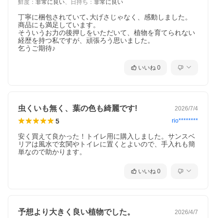
鮮度
：
非常に良い
、
日持ち
：
非常に良い
丁寧に梱包されていて､大げさじゃなく、感動しました。

商品にも満足しています。

そういうお力の後押しをいただいて、植物を育てられない
経歴を持つ私ですが、頑張ろう思いました。

乞うご期待♪
いいね
0
虫くいも無く、葉の色も綺麗です!
2026/7/4
5
rio********
安く買えて良かった！トイレ用に購入しました。サンスベ
リアは風水で玄関やトイレに置くとよいので、手入れも簡
単なので助かります。
いいね
0
予想より大きく良い植物でした。
2026/4/7