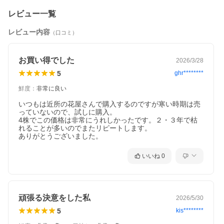
レビュー一覧
レビュー内容
（口コミ）
お買い得でした
2026/3/28
5
ghr********
鮮度
：
非常に良い
いつもは近所の花屋さんで購入するのですが寒い時期は売
っていないので、試しに購入。

4株でこの価格は非常にうれしかったです。２・３年で枯
れることが多いのでまたリピートします。

ありがとうございました。
いいね
0
頑張る決意をした私
2026/5/30
5
kis********