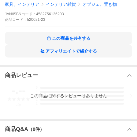
家具、インテリア
インテリア雑貨
オブジェ、置き物
本体: 12.3x10.3x16.7cm (幅x奥x高)
パッケージ:14x12.5x18.5cm
JAN/ISBNコード：
4582756136203
素材：ポリレジン
重量：380g
商品
コード：
h20021-23
【ウービア（woobia）について】
1998年にイギリスで創業したブランド。
この商品を共有する
自然・人間・動物との関係をとても大切にし、「自然は人間の豊
かさに欠かせない存在である」という想いのもと、まるで命が宿
ったかのような動物たちを制作。
アフィリエイトで紹介する
芸術的な発想力、洗練されたデザイン、鮮明な色使いが、職人の
技術によって実現される工芸品です。
🐈 利用シーン｜こんな方に選ばれています
商品レビュー
🏠 毎日のインテリアに
高さ約16.7cmの扱いやすいサイズで、玄関・棚・リビングに置く
-.--
5
だけで空間がぱっと華やかに。
4
リアルな茶トラ招き猫が、毎日に温もりと小さな幸せを添えてく
この
商品
に関するレビューはありません
3
れます。
2
1
-
件
💖 “好き”に囲まれる日々に
猫好きさん・雑貨好きさんに愛される、リアル仕上げの招き猫。
ちょこんと上げた左手が可愛く、眺めるだけで心がふっと和らぎ
ます。
商品Q&A
（
0
件）
🌱 癒しの時間をそっと支える存在に