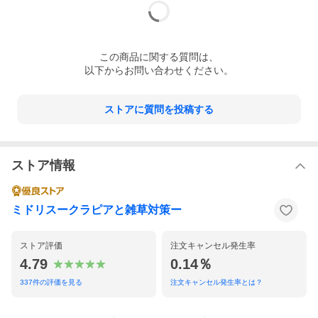
左手を上げる「人招き」の仕草が、良いご縁を招いてくれそうな
安心感をプラス。
仕事や勉強のデスク周りにも置きやすく、そっと気持ちを整えて
くれます。
この
商品
に関する質問は、
🎁 プレゼントとして贈る
開店祝い・商売繁盛祈願・引越し祝いなど、縁起物のギフトとし
以下からお問い合わせください。
て最適。
リアル造形の招き猫は特別感があり、贈り物として長く喜ばれま
す。
ストアに質問を投稿する
🛋 世界観のある空間づくりに
和モダン・北欧・ナチュラルなど、幅広いテイストと相性の良い
デザイン。
小さくても存在感があり、空間のアクセントとして活躍します。
ストア情報
📸 撮影・店舗ディスプレイにも
「ご縁を招く」左手上げの縁起物として、店舗や事務所の入口・
レジ周りにおすすめ。
ミドリスークラピアと雑草対策ー
カフェ・美容院・動物病院にも自然に馴染み、やさしい印象を与
えてくれます。
ストア評価
注文キャンセル発生率
【用途】
4.79
0.14％
玄関、玄関先、お庭などお家のインテリア、置き物・オブジェと
337
件の評価を見る
注文キャンセル発生率とは？
して大活躍です。
動物好きの方へのプレゼントギフトにぴったりです。