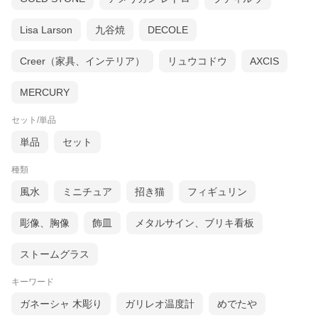
Lisa Larson
九谷焼
DECOLE
Creer（家具、インテリア）
リュウコドウ
AXCIS
MERCURY
セット/単品
単品
セット
種類
風水
ミニチュア
招き猫
フィギュリン
彫像、胸像
飾皿
メタルサイン、ブリキ看板
ストームグラス
キーワード
ガネーシャ 木彫り
ガリレオ温度計
めでたや