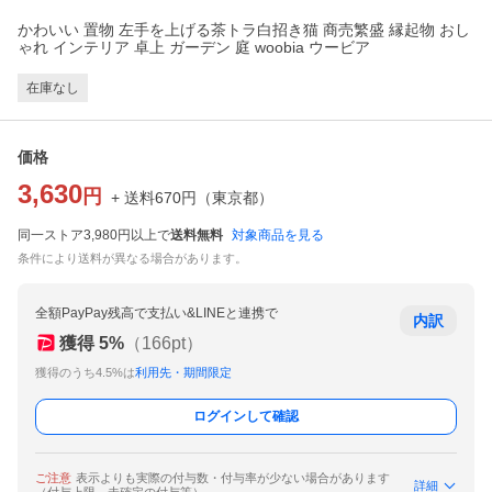
かわいい 置物 左手を上げる茶トラ白招き猫 商売繁盛 縁起物 おし
ゃれ インテリア 卓上 ガーデン 庭 woobia ウービア
在庫なし
価格
3,630
円
+ 送料
670
円
（
東京都
）
同一ストア3,980円以上で
送料無料
対象商品を見る
条件により送料が異なる場合があります。
全額PayPay残高で支払い&LINEと連携で
内訳
獲得
5
%
（
166
pt）
獲得のうち4.5%は
利用先・期間限定
ログインして確認
ご注意
表示よりも実際の付与数・付与率が少ない場合があります
詳細