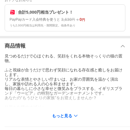
おトクなお知らせ
合計5,000円相当プレゼント！
3,630
0
PayPayカード入会特典を使うと
円
円
うち2,000円相当は利用先・期間限定。他条件あり
商品情報
見つめるだけで心ほぐれる、笑顔をくれる本物そっくりの猫の置
物。
ふと視線が合うだけで思わず笑顔になれる存在感と癒しをお届け
します。
リアルな表情とやさしい佇まいは、お家の雰囲気を温かく演出
し、家族や訪れる人の心を和ませます。
毎日の暮らしに小さな幸せと微笑みをプラスする、イギリスブラ
ンド「ウービア」の特別なガーデンオーナメントです。
あなたの“もうひとりの家族”をお迎えしませんか？
リアルな猫のオブジェ
「人招き」と言われている左手上げの猫ちゃんです。
もっと見る
主に商売繁盛を願って店舗などに置かれることが多いです。
左手を上げる招き猫は、人の縁を呼び込む縁起の良い招き猫とさ
れています。