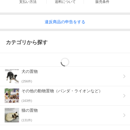
【注意事項】
支払い方法
送料について
販売条件
・直射日光や風雨で変色する場合があります。
・お使いの環境（モニター、ブラウザ等）の違いにより、色の見
え方・質感などが実物と若干異なる場合がございます。
・素材の特性上、製造工程で多少の収縮があるため個体差がござ
違反
商品の
申告をする
います。
・表示サイズが実際と多少異なる場合があります。予めご了承く
ださい。
・手作り塗装のため、多少の色むらがある場合がございます。製
カテゴリから探す
品の特質としてご理解ください。
【お届け先ご住所確認のお願い】
ヤマト運輸でお届けの商品につきましては、商品発送後のお届け
先ご住所変更は転送扱いとなり、別途転送費用が発生します。
転送費用につきましては、商品お引渡し時に着払いにてお支払い
いただく形となります。
犬の置物
お届け先間違いのないよう、ご注文時にお届け先ご住所をご確認
お願いします。
(
256
件)
【検品による開封について】
その他の動物置物（パンダ・ライオンなど）
こちらの商品は発送前に開封し検品を行うことがございます。
そのため、封止テープが二重となる場合や、開封痕がある場合が
(
163
件)
ございますことご理解ください。
猫の置物
【外装パッケージについて】
外装パッケージは商品を保護するための梱包材のため、キズがあ
(
131
件)
る場合がございます。