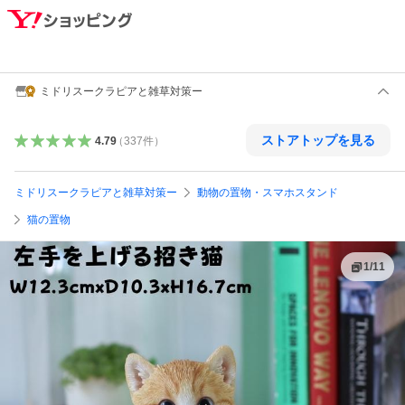
ミドリスークラピアと雑草対策ー
ストアトップを見る
4.79
（
337
件
）
ミドリスークラピアと雑草対策ー
動物の置物・スマホスタンド
猫の置物
1
/
11