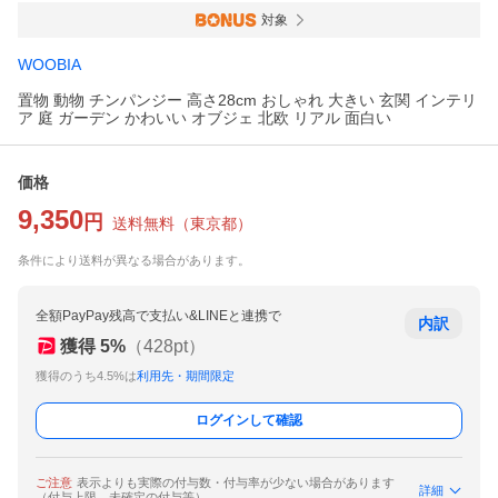
対象
WOOBIA
置物 動物 チンパンジー 高さ28cm おしゃれ 大きい 玄関 インテリ
ア 庭 ガーデン かわいい オブジェ 北欧 リアル 面白い
価格
9,350
円
送料無料
（
東京都
）
条件により送料が異なる場合があります。
全額PayPay残高で支払い&LINEと連携で
内訳
獲得
5
%
（
428
pt）
獲得のうち4.5%は
利用先・期間限定
ログインして確認
ご注意
表示よりも実際の付与数・付与率が少ない場合があります
詳細
（付与上限、未確定の付与等）