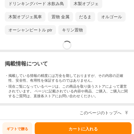
ドリンキングバード 水飲み鳥
木製オブジェ
木製オブジェ風車
置物 金属
だるま
オルゴール
オーシャンビートル ptr
キリン置物
掲載情報について
・掲載している情報の精度には万全を期しておりますが、その内容の正確
性、安全性、有用性を保証するものではありません。
・現在ご覧になっているページは、この
商品
を取り扱うストアによって運営
されています。 ページに記載されている内容
や商品、ご購入
、ご購入に関
するご質問は、直接各ストアにお問い合わせください。
このページのトップへ
カートに入れる
ギフトで
贈る