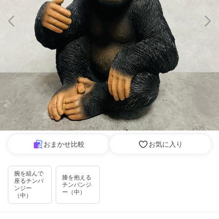
おまかせ比較
お気に入り
腕を組んで
膝を抱える
座るチンパ
チンパンジ
ンジー
ー（中）
（中）