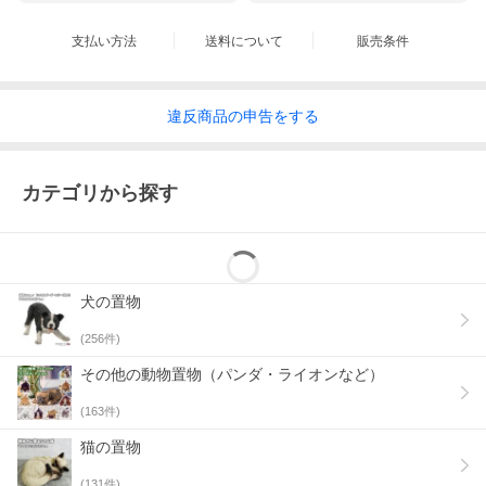
支払い方法
送料について
販売条件
違反
商品の
申告をする
カテゴリから探す
犬の置物
(
256
件)
その他の動物置物（パンダ・ライオンなど）
(
163
件)
猫の置物
(
131
件)