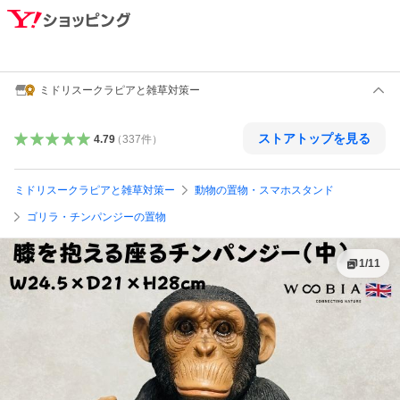
ミドリスークラピアと雑草対策ー
ストアトップを見る
4.79
（
337
件
）
ミドリスークラピアと雑草対策ー
動物の置物・スマホスタンド
ゴリラ・チンパンジーの置物
1
/
11