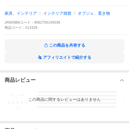
商品サイズ W24.5×D21×H28CM
外箱サイズ W34×D27.5×H27.5
家具、インテリア
インテリア雑貨
オブジェ、置き物
重量：1.6kg
素材：ポリレジン
JAN/ISBNコード：
4582756145038
【ブランド「ウービア」（woobia）について】
商品
コード：
h13329
1998年にイギリスで創業したブランドです。
自然と人間、動物との関係をとても大切にし、「自然は人間の豊
かさに欠かせない存在である」という変わらない想いのもとまる
この商品を共有する
で命が宿ったかのような動物たちを制作。
その想いから創られたオーナメントは、芸術的な発想力、洗練さ
れたデザイン、鮮明な色使いで職人の技術によって実現された工
アフィリエイトで紹介する
芸品です。
動物たちはリアルな質感で、豊かな表情をしています。
商品レビュー
-.--
5
4
この
商品
に関するレビューはありません
3
2
1
-
件