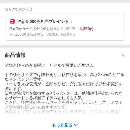
おトクなお知らせ
合計5,000円相当プレゼント！
9,350
4,350
PayPayカード入会特典を使うと
円
円
うち2,000円相当は利用先・期間限定。他条件あり
商品情報
笑顔とひらめきを呼ぶ、リアルで可愛いお猿さん
手のひらサイズでは味わえない存在感を放つ、高さ28cmのリアル
なチンパンジー置物。
ユーモラスな表情が、玄関やリビングに置くだけで思わず笑顔を
誘います。
知恵や発想力を象徴するチンパンジーは、勉強や仕事のひらめき
をサポートする縁起アイテムとしても人気。
さらに、社交性やチームワークを高めるシンボルとして、オフィ
スやお店に飾るのもおすすめです。
可愛さとリアルさを兼ね備えたインテリアは、ギフトにも最適な
一品です。
もっと見る
チンパンジーの置き物