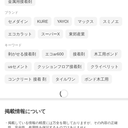
金属用接着剤
ブランド
セメダイン
KURE
YAYOI
マックス
スミノエ
エコカラット
スーパーX
東郊産業
キーワード
剥がせる接着剤
エコar600
接着剤
木工用ボンド
usセメント
クッションフロア接着剤
クライベリット
コンクリート 接着 剤
タイルワン
ボンド木工用
掲載情報について
・掲載している情報の精度には万全を期しておりますが、その内容の正確
性、安全性、有用性を保証するものではありません。