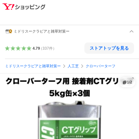
ミドリスークラピアと雑草対策ー
ストアトップを見る
4.79
（
337
件
）
ミドリスークラピアと雑草対策ー
人工芝
クローバーターフ
1
/
2