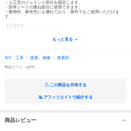
・人工芝のジョイント部分を固定します。
・防草シートの重ね部分に使用できます。
・耐熱性、耐水性にも優れており、屋外でもご使用いただけま
す。
【注意点】
・沖縄、各離島は配送が不可能となります。
もっと見る
【お届け先ご住所確認のお願い】
ヤマト運輸でお届けの商品につきましては、商品発送後のお届け
先ご住所変更は転送扱いとなり、別途転送費用が発生します。
転送費用につきましては、商品お引渡し時に着払いにてお支払い
DIY、工具
接着、補修
接着剤
いただく形となります。
お届け先間違いのないよう、ご注文時にお届け先ご住所をご確認
商品
コード：
cg05f
お願いします。
この商品を共有する
アフィリエイトで紹介する
商品レビュー