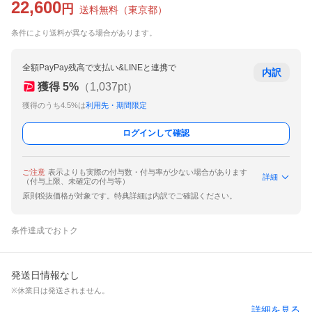
22,600
円
送料無料
（
東京都
）
条件により送料が異なる場合があります。
全額PayPay残高で支払い&LINEと連携で
内訳
獲得
5
%
（
1,037
pt）
獲得のうち4.5%は
利用先・期間限定
ログインして確認
ご注意
表示よりも実際の付与数・付与率が少ない場合があります
詳細
（付与上限、未確定の付与等）
原則税抜価格が対象です。特典詳細は内訳でご確認ください。
条件達成でおトク
発送日情報なし
※休業日は発送されません。
詳細を見る