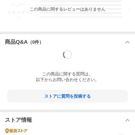
-.--
5
4
この
商品
に関するレビューはありません
3
2
1
-
件
商品Q&A
（
0
件）
この
商品
に関する質問は、
以下からお問い合わせください。
ストアに質問を投稿する
ストア情報